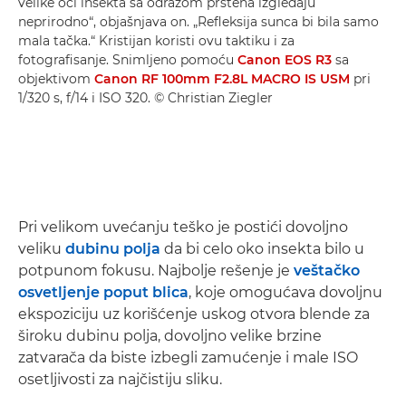
velike oči insekta sa odrazom prstena izgledaju
neprirodno“, objašnjava on. „Refleksija sunca bi bila samo
mala tačka.“ Kristijan koristi ovu taktiku i za
fotografisanje. Snimljeno pomoću
Canon EOS R3
sa
objektivom
Canon RF 100mm F2.8L MACRO IS USM
pri
1/320 s, f/14 i ISO 320. © Christian Ziegler
Pri velikom uvećanju teško je postići dovoljno
veliku
dubinu polja
da bi celo oko insekta bilo u
potpunom fokusu. Najbolje rešenje je
veštačko
osvetljenje poput blica
, koje omogućava dovoljnu
ekspoziciju uz korišćenje uskog otvora blende za
široku dubinu polja, dovoljno velike brzine
zatvarača da biste izbegli zamućenje i male ISO
osetljivosti za najčistiju sliku.