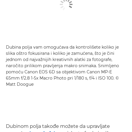
Dubina polja vam omogućava da kontrolišete koliko je
slika oštro fokusirana i koliko je zamućena, što je čini
jednom od najvažnijih kreativnih alatki za fotografe,
naročito prilikom pravljenja makro snimaka. Snimljeno
pomoću Canon EOS 6D sa objektivom Canon MP-E
65mm f/2.8 1-5x Macro Photo pri 1/180 s, f/4 i ISO 100. ©
Matt Doogue
Dubinom polja takođe možete da upravljate