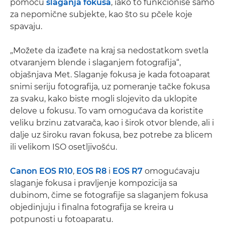
pomoću
slaganja fokusa
, iako to funkcioniše samo
za nepomične subjekte, kao što su pčele koje
spavaju.
„Možete da izađete na kraj sa nedostatkom svetla
otvaranjem blende i slaganjem fotografija“,
objašnjava Met. Slaganje fokusa je kada fotoaparat
snimi seriju fotografija, uz pomeranje tačke fokusa
za svaku, kako biste mogli slojevito da uklopite
delove u fokusu. To vam omogućava da koristite
veliku brzinu zatvarača, kao i širok otvor blende, ali i
dalje uz široku ravan fokusa, bez potrebe za blicem
ili velikom ISO osetljivošću.
Canon EOS R10
,
EOS R8
i
EOS R7
omogućavaju
slaganje fokusa i pravljenje kompozicija sa
dubinom, čime se fotografije sa slaganjem fokusa
objedinjuju i finalna fotografija se kreira u
potpunosti u fotoaparatu.