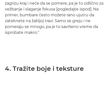
zagrizu kraj i neće da se pomere, pa je to odlično za
vežbanje i slaganje fokusa [pogledajte ispod]. Na
primer, bumbare često možete rano ujutru da
zateknete na žabljoj travi. Samo se greju i ne
pomeraju se mnogo, pa je to savršeno vreme da
isprobate makro.“
4. Tražite boje i teksture