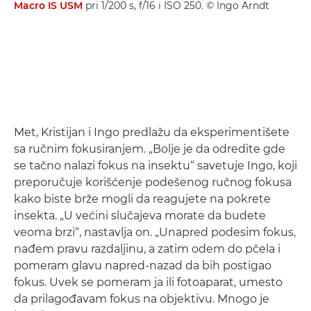
Macro IS USM
pri 1/200 s, f/16 i ISO 250. © Ingo Arndt
Met, Kristijan i Ingo predlažu da eksperimentišete
sa ručnim fokusiranjem. „Bolje je da odredite gde
se tačno nalazi fokus na insektu“ savetuje Ingo, koji
preporučuje korišćenje podešenog ručnog fokusa
kako biste brže mogli da reagujete na pokrete
insekta. „U većini slučajeva morate da budete
veoma brzi“, nastavlja on. „Unapred podesim fokus,
nađem pravu razdaljinu, a zatim odem do pčela i
pomeram glavu napred-nazad da bih postigao
fokus. Uvek se pomeram ja ili fotoaparat, umesto
da prilagođavam fokus na objektivu. Mnogo je