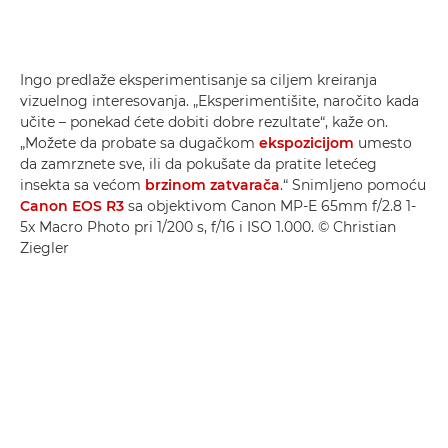
Ingo predlaže eksperimentisanje sa ciljem kreiranja
vizuelnog interesovanja. „Eksperimentišite, naročito kada
učite – ponekad ćete dobiti dobre rezultate“, kaže on.
„Možete da probate sa dugačkom
ekspozicijom
umesto
da zamrznete sve, ili da pokušate da pratite letećeg
insekta sa većom
brzinom zatvarača
.“ Snimljeno pomoću
Canon EOS R3
sa objektivom Canon MP-E 65mm f/2.8 1-
5x Macro Photo pri 1/200 s, f/16 i ISO 1.000. © Christian
Ziegler