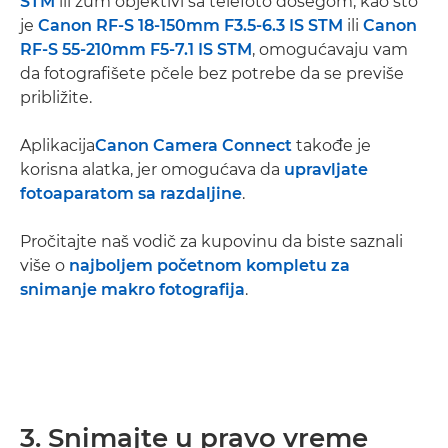
STM
ili zum objektivi sa telefoto dosegom, kao što
je
Canon RF-S 18-150mm F3.5-6.3 IS STM
ili
Canon
RF-S 55-210mm F5-7.1 IS STM
, omogućavaju vam
da fotografišete pčele bez potrebe da se previše
približite.
Aplikacija
Canon Camera Connect
takođe je
korisna alatka, jer omogućava da
upravljate
fotoaparatom sa razdaljine
.
Pročitajte naš vodič za kupovinu da biste saznali
više o
najboljem početnom kompletu za
snimanje makro fotografija
.
3. Snimajte u pravo vreme