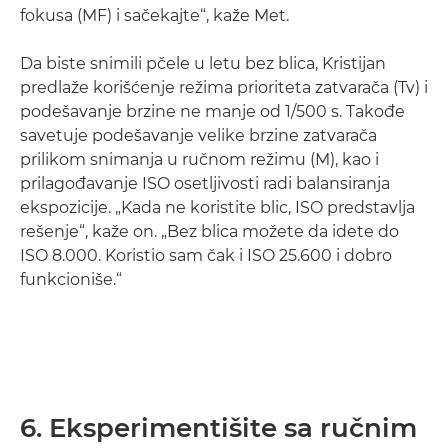
fokusa (MF) i sačekajte“, kaže Met.
Da biste snimili pčele u letu bez blica, Kristijan
predlaže korišćenje režima prioriteta zatvarača (Tv) i
podešavanje brzine ne manje od 1/500 s. Takođe
savetuje podešavanje velike brzine zatvarača
prilikom snimanja u ručnom režimu (M), kao i
prilagođavanje ISO osetljivosti radi balansiranja
ekspozicije. „Kada ne koristite blic, ISO predstavlja
rešenje“, kaže on. „Bez blica možete da idete do
ISO 8.000. Koristio sam čak i ISO 25.600 i dobro
funkcioniše.“
6. Eksperimentišite sa ručnim