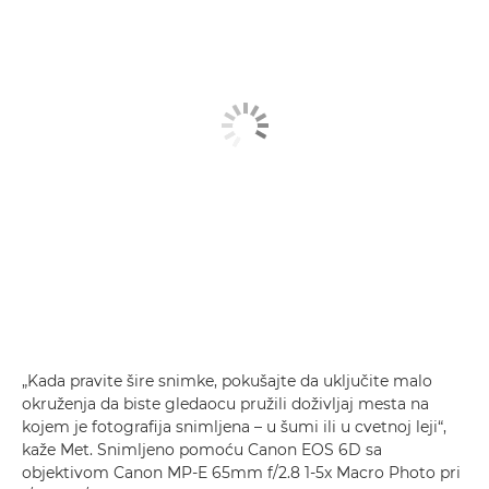
„Kada pravite šire snimke, pokušajte da uključite malo
okruženja da biste gledaocu pružili doživljaj mesta na
kojem je fotografija snimljena – u šumi ili u cvetnoj leji“,
kaže Met. Snimljeno pomoću Canon EOS 6D sa
objektivom Canon MP-E 65mm f/2.8 1-5x Macro Photo pri