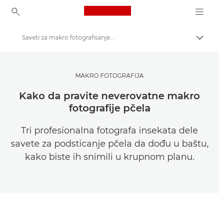
Canon Logo, back to ho
Saveti za makro fotografisanje pčela
Uključ
Canon
Pronađite inspiraciju | Saveti za fotografisanje / štampanje i vodiči za kupce
MAKRO FOTOGRAFIJA
Saveti i tehnike za fotografiju i štampanje
Kako da pravite neverovatne makro
fotografije pčela
Tri profesionalna fotografa insekata dele
savete za podsticanje pčela da dođu u baštu,
kako biste ih snimili u krupnom planu.