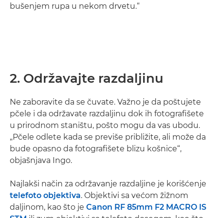
bušenjem rupa u nekom drvetu.“
2. Održavajte razdaljinu
Ne zaboravite da se čuvate. Važno je da poštujete
pčele i da održavate razdaljinu dok ih fotografišete
u prirodnom staništu, pošto mogu da vas ubodu.
„Pčele odlete kada se previše približite, ali može da
bude opasno da fotografišete blizu košnice“,
objašnjava Ingo.
Najlakši način za održavanje razdaljine je korišćenje
telefoto objektiva
. Objektivi sa većom žižnom
daljinom, kao što je
Canon RF 85mm F2 MACRO IS