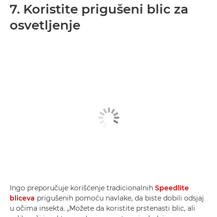
7. Koristite prigušeni blic za
osvetljenje
Ingo preporučuje korišćenje tradicionalnih
Speedlite
bliceva
prigušenih pomoću navlake, da biste dobili odsjaj
u očima insekta. „Možete da koristite prstenasti blic, ali