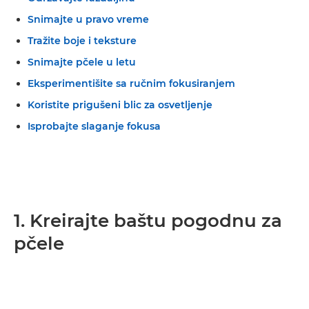
Snimajte u pravo vreme
Tražite boje i teksture
Snimajte pčele u letu
Eksperimentišite sa ručnim fokusiranjem
Koristite prigušeni blic za osvetljenje
Isprobajte slaganje fokusa
1. Kreirajte baštu pogodnu za
pčele