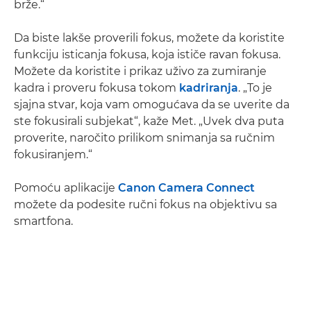
brže.“
Da biste lakše proverili fokus, možete da koristite
funkciju isticanja fokusa, koja ističe ravan fokusa.
Možete da koristite i prikaz uživo za zumiranje
kadra i proveru fokusa tokom
kadriranja
. „To je
sjajna stvar, koja vam omogućava da se uverite da
ste fokusirali subjekat“, kaže Met. „Uvek dva puta
proverite, naročito prilikom snimanja sa ručnim
fokusiranjem.“
Pomoću aplikacije
Canon Camera Connect
možete da podesite ručni fokus na objektivu sa
smartfona.