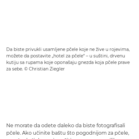
Da biste privukli usamljene pčele koje ne žive u rojevima,
možete da postavite „hotel za pčele“ – u suštini, drvenu
kutiju sa rupama koje oponašaju gnezda koja pčele prave
za sebe. © Christian Ziegler
Ne morate da odete daleko da biste fotografisali
pčele. Ako učinite baštu što pogodnijom za pčele,