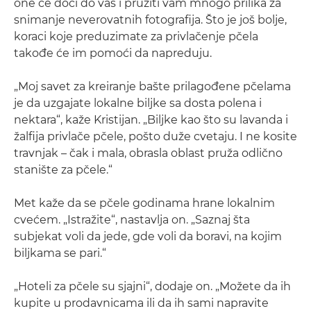
one će doći do vas i pružiti vam mnogo prilika za
snimanje neverovatnih fotografija. Što je još bolje,
koraci koje preduzimate za privlačenje pčela
takođe će im pomoći da napreduju.
„Moj savet za kreiranje bašte prilagođene pčelama
je da uzgajate lokalne biljke sa dosta polena i
nektara“, kaže Kristijan. „Biljke kao što su lavanda i
žalfija privlače pčele, pošto duže cvetaju. I ne kosite
travnjak – čak i mala, obrasla oblast pruža odlično
stanište za pčele.“
Met kaže da se pčele godinama hrane lokalnim
cvećem. „Istražite“, nastavlja on. „Saznaj šta
subjekat voli da jede, gde voli da boravi, na kojim
biljkama se pari.“
„Hoteli za pčele su sjajni“, dodaje on. „Možete da ih
kupite u prodavnicama ili da ih sami napravite