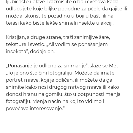
ljubičaste i plave. Razmislite o boji cvetova kada
odlučujete koje biljke pogodne za pčele da gajite ili
možda iskoristite pozadinu u boji u bašti ili na
terasi kako biste lakše snimali insekte u akciji.
Kristijan, s druge strane, traži zanimljive šare,
teksture i svetlo. „Ali vodim se ponašanjem
insekata“, dodaje on.
„Ponašanje je odlično za snimanje“, slaže se Met.
„To je ono što čini fotografiju. Možete da imate
portret mrava, koji je odličan, ili možete da ga
snimite kako nosi drugog mrtvog mrava ili kako
donosi hranu na gomilu, što u potpunosti menja
fotografiju. Menja način na koji to vidimo i
povećava interesovanje.“