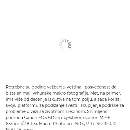
Potrebne su godine vežbanja, veština i posvećenost da
biste snimali vrhunske makro fotografije. Met, na primer,
ima više od decenije iskustva na tom polju, a sada koristi
svoju platformu za podizanje svesti i skupljanje podrške za
probleme u vezi sa životnom sredinom. Snimljeno
pomoću Canon EOS 6D sa objektivom Canon MP-E
65mm f/2.8 1-5x Macro Photo pri 1/40 s, f/11 i ISO 320. ©
Matt Doogue