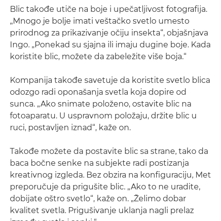
Blic takođe utiče na boje i upečatljivost fotografija.
„Mnogo je bolje imati veštačko svetlo umesto
prirodnog za prikazivanje očiju insekta“, objašnjava
Ingo. „Ponekad su sjajna ili imaju dugine boje. Kada
koristite blic, možete da zabeležite više boja.“
Kompanija takođe savetuje da koristite svetlo blica
odozgo radi oponašanja svetla koja dopire od
sunca. „Ako snimate položeno, ostavite blic na
fotoaparatu. U uspravnom položaju, držite blic u
ruci, postavljen iznad“, kaže on.
Takođe možete da postavite blic sa strane, tako da
baca bočne senke na subjekte radi postizanja
kreativnog izgleda. Bez obzira na konfiguraciju, Met
preporučuje da prigušite blic. „Ako to ne uradite,
dobijate oštro svetlo“, kaže on. „Želimo dobar
kvalitet svetla. Prigušivanje uklanja nagli prelaz