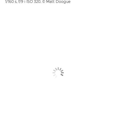
1/160 s, f/9 i ISO 320. © Matt Doogue