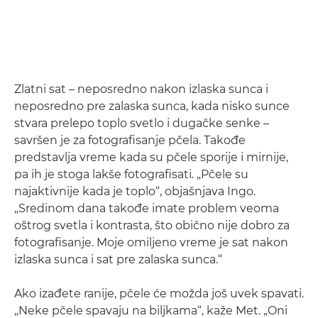
Zlatni sat – neposredno nakon izlaska sunca i
neposredno pre zalaska sunca, kada nisko sunce
stvara prelepo toplo svetlo i dugačke senke –
savršen je za fotografisanje pčela. Takođe
predstavlja vreme kada su pčele sporije i mirnije,
pa ih je stoga lakše fotografisati. „Pčele su
najaktivnije kada je toplo“, objašnjava Ingo.
„Sredinom dana takođe imate problem veoma
oštrog svetla i kontrasta, što obično nije dobro za
fotografisanje. Moje omiljeno vreme je sat nakon
izlaska sunca i sat pre zalaska sunca.“
Ako izađete ranije, pčele će možda još uvek spavati.
„Neke pčele spavaju na biljkama“, kaže Met. „Oni