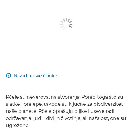
Nazad na sve članke

Pčele su neverovatna stvorenja. Pored toga što su
slatke i prelepe, takođe su ključne za biodiverzitet
naše planete. Pčele oprašuju biljke i useve radi
održavanja ljudi i divljih životinja, ali nažalost, one su
ugrožene.