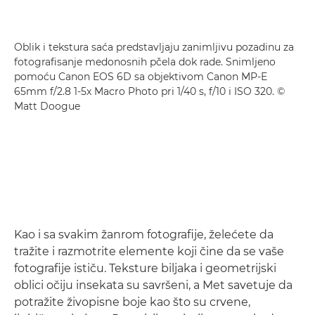
Oblik i tekstura saća predstavljaju zanimljivu pozadinu za
fotografisanje medonosnih pčela dok rade. Snimljeno
pomoću Canon EOS 6D sa objektivom Canon MP-E
65mm f/2.8 1-5x Macro Photo pri 1/40 s, f/10 i ISO 320. ©
Matt Doogue
Kao i sa svakim žanrom fotografije, želećete da
tražite i razmotrite elemente koji čine da se vaše
fotografije ističu. Teksture biljaka i geometrijski
oblici očiju insekata su savršeni, a Met savetuje da
potražite živopisne boje kao što su crvene,