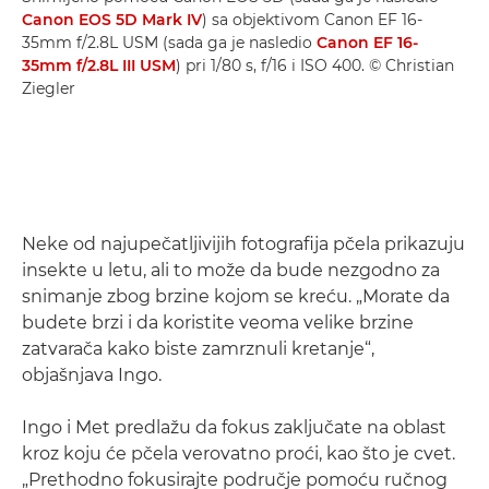
Canon EOS 5D Mark IV
) sa objektivom Canon EF 16-
35mm f/2.8L USM (sada ga je nasledio
Canon EF 16-
35mm f/2.8L III USM
) pri 1/80 s, f/16 i ISO 400. © Christian
Ziegler
Neke od najupečatljivijih fotografija pčela prikazuju
insekte u letu, ali to može da bude nezgodno za
snimanje zbog brzine kojom se kreću. „Morate da
budete brzi i da koristite veoma velike brzine
zatvarača kako biste zamrznuli kretanje“,
objašnjava Ingo.
Ingo i Met predlažu da fokus zaključate na oblast
kroz koju će pčela verovatno proći, kao što je cvet.
„Prethodno fokusirajte područje pomoću ručnog