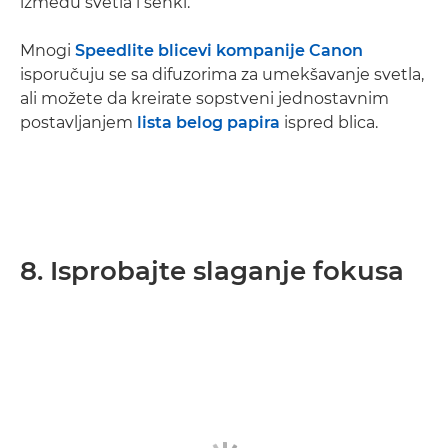
između svetla i senki.“
Mnogi
Speedlite blicevi kompanije Canon
isporučuju se sa difuzorima za umekšavanje svetla,
ali možete da kreirate sopstveni jednostavnim
postavljanjem
lista belog papira
ispred blica.
8. Isprobajte slaganje fokusa