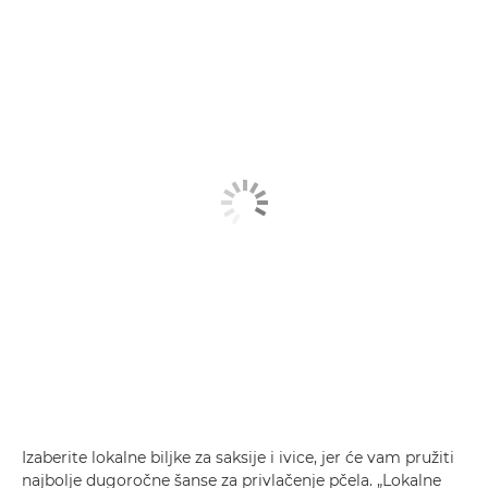
Izaberite lokalne biljke za saksije i ivice, jer će vam pružiti
najbolje dugoročne šanse za privlačenje pčela. „Lokalne