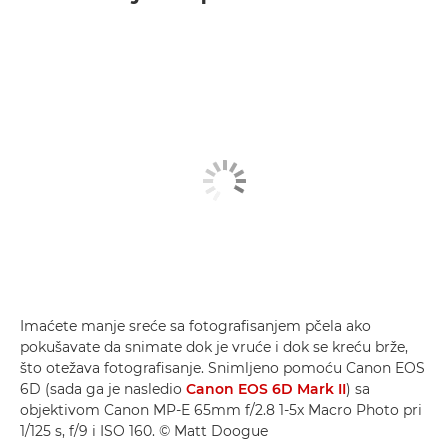
Imaćete manje sreće sa fotografisanjem pčela ako
pokušavate da snimate dok je vruće i dok se kreću brže,
što otežava fotografisanje. Snimljeno pomoću Canon EOS
6D (sada ga je nasledio
Canon EOS 6D Mark II
) sa
objektivom Canon MP-E 65mm f/2.8 1-5x Macro Photo pri
1/125 s, f/9 i ISO 160. © Matt Doogue