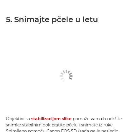
5. Snimajte pčele u letu
Objektivi sa
stabilizacijom slike
pomažu vam da održite
snimke stabilnim dok pratite pčelu i snimate iz ruke.
Snimljeno pomoću Canon EOS 5D (sada ga je nasledio