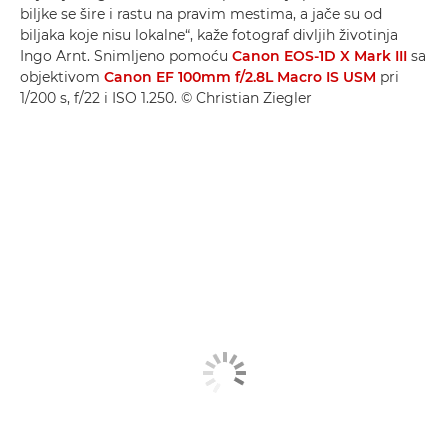
biljke se šire i rastu na pravim mestima, a jače su od
biljaka koje nisu lokalne“, kaže fotograf divljih životinja
Ingo Arnt. Snimljeno pomoću
Canon EOS-1D X Mark III
sa
objektivom
Canon EF 100mm f/2.8L Macro IS USM
pri
1/200 s, f/22 i ISO 1.250. © Christian Ziegler