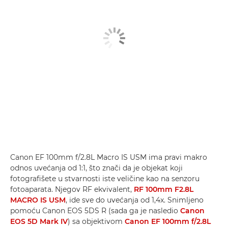
Canon EF 100mm f/2.8L Macro IS USM ima pravi makro
odnos uvećanja od 1:1, što znači da je objekat koji
fotografišete u stvarnosti iste veličine kao na senzoru
fotoaparata. Njegov RF ekvivalent,
RF 100mm F2.8L
MACRO IS USM
, ide sve do uvećanja od 1,4x. Snimljeno
pomoću Canon EOS 5DS R (sada ga je nasledio
Canon
EOS 5D Mark IV
) sa objektivom
Canon EF 100mm f/2.8L