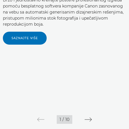
pomoću besplatnog softvera kompanije Canon zasnovanog
na vebu sa automatski generisanim dizajnerskim rešenjima,
pristupom milionima stok fotografija i upečatljivom
reprodukcijom boja.
SAZNAJTE VIŠE
1
/
10