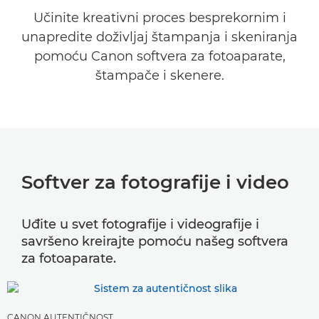
SOFTVER ZA ŠTAMPANJE I SKENIRANJE
Učinite kreativni proces besprekornim i
unapredite doživljaj štampanja i skeniranja
APLIKACIJE
pomoću Canon softvera za fotoaparate,
POSLOVNI SOFTVER
štampače i skenere.
POMOĆ I PODRŠKA
Softver za fotografije i video
Uđite u svet fotografije i videografije i
savršeno kreirajte pomoću našeg softvera
za fotoaparate.
CANON AUTENTIČNOST