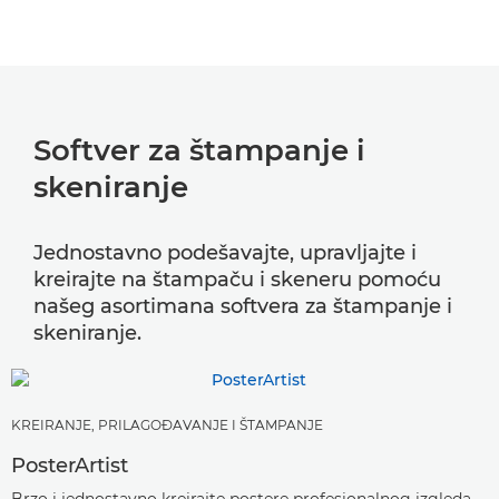
Softver za štampanje i
skeniranje
Jednostavno podešavajte, upravljajte i
kreirajte na štampaču i skeneru pomoću
našeg asortimana softvera za štampanje i
skeniranje.
KREIRANJE, PRILAGOĐAVANJE I ŠTAMPANJE
PosterArtist
Brzo i jednostavno kreirajte postere profesionalnog izgleda