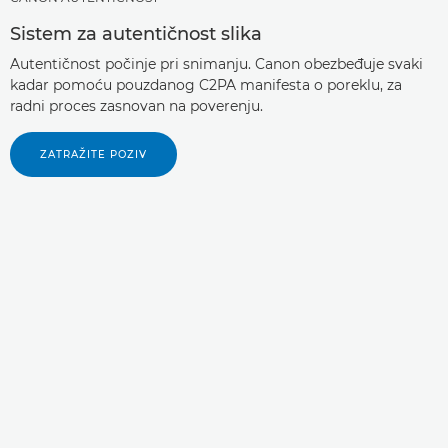
Sistem za autentičnost slika
Autentičnost počinje pri snimanju. Canon obezbeđuje svaki
kadar pomoću pouzdanog C2PA manifesta o poreklu, za
radni proces zasnovan na poverenju.
ZATRAŽITE POZIV