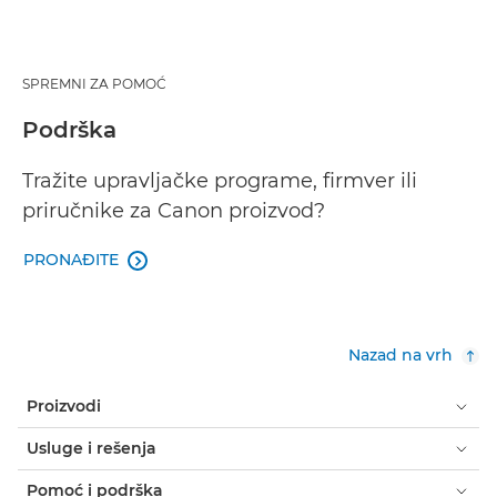
SPREMNI ZA POMOĆ
Podrška
Tražite upravljačke programe, firmver ili
priručnike za Canon proizvod?
PRONAĐITE

Nazad na vrh
Proizvodi
Usluge i rešenja
Pomoć i podrška