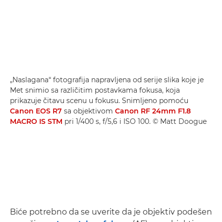
„Naslagana“ fotografija napravljena od serije slika koje je
Met snimio sa različitim postavkama fokusa, koja
prikazuje čitavu scenu u fokusu. Snimljeno pomoću
Canon EOS R7
sa objektivom
Canon RF 24mm F1.8
MACRO IS STM
pri 1/400 s, f/5,6 i ISO 100. © Matt Doogue
Biće potrebno da se uverite da je objektiv podešen