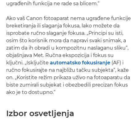
ugrađenih funkcija ne rade sa blicem.“
Ako vaš Canon fotoaparat nema ugrađene funkcije
breketiranja ili slaganja fokusa, lako možete da
isprobate ručno slaganje fokusa. „Principi su isti,
osim što korisnik mora da napravi svaki snimak, a
zatim da ih obradi u kompozitnu naslaganu sliku“,
objašnjava Met. Ručna ekspozicija i fokus su
ključni. „Isključite
automatsko fokusiranje
(AF) i
ručno fokusirajte na najbližu tačku subjekta“, kaže
on. „Koristite režim prikaza uživo na fotoaparatu da
biste zumirali subjekat i obezbedili precizan fokus
ako je to dostupno.“
Izbor osvetljenja