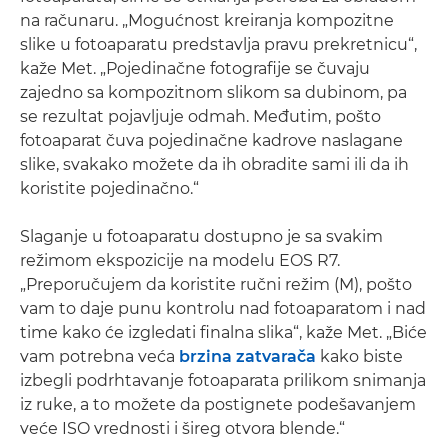
na računaru. „Mogućnost kreiranja kompozitne
slike u fotoaparatu predstavlja pravu prekretnicu“,
kaže Met. „Pojedinačne fotografije se čuvaju
zajedno sa kompozitnom slikom sa dubinom, pa
se rezultat pojavljuje odmah. Međutim, pošto
fotoaparat čuva pojedinačne kadrove naslagane
slike, svakako možete da ih obradite sami ili da ih
koristite pojedinačno.“
Slaganje u fotoaparatu dostupno je sa svakim
režimom ekspozicije na modelu EOS R7.
„Preporučujem da koristite ručni režim (M), pošto
vam to daje punu kontrolu nad fotoaparatom i nad
time kako će izgledati finalna slika“, kaže Met. „Biće
vam potrebna veća
brzina zatvarača
kako biste
izbegli podrhtavanje fotoaparata prilikom snimanja
iz ruke, a to možete da postignete podešavanjem
veće ISO vrednosti i šireg otvora blende.“