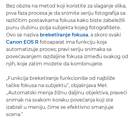
Bez obzira na metod koji koristite za slaganje slika,
prva faza procesa je da snimite seriju fotografija sa
različitim postavkama fokusa kako biste zabeležili
punu dubinu polja subjekta kojеg fotografišete.
Ovo se naziva
breketiranje fokusa
, a skoro svaki
Canon EOS R
fotoaparat ima funkciju koja
automatizuje proces; pravi seriju snimaka sa
povećavanjem razdaljine fokusa između svakog od
njih, koje zatim možete da kombinujete.
„Funkcija breketiranje funkcioniše od najbliže
tačke fokusa na subjektu“, objašnjava Met.
„Automatski menja žižnu daljinu objektiva, praveći
snimak na svakom koraku povećanja koji ste
izabrali u meniju, čime se efektivno smanjuje
scena.“