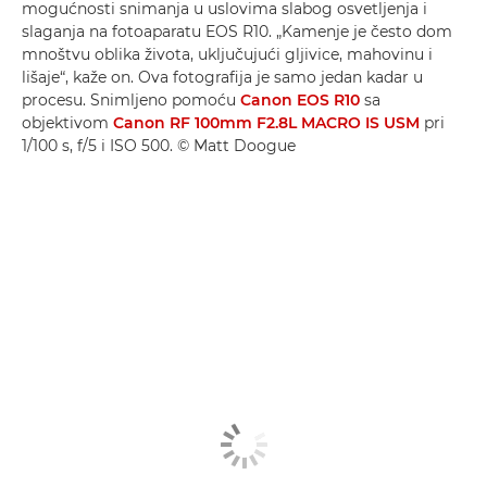
mogućnosti snimanja u uslovima slabog osvetljenja i
slaganja na fotoaparatu EOS R10. „Kamenje je često dom
mnoštvu oblika života, uključujući gljivice, mahovinu i
lišaje“, kaže on. Ova fotografija je samo jedan kadar u
procesu. Snimljeno pomoću
Canon EOS R10
sa
objektivom
Canon RF 100mm F2.8L MACRO IS USM
pri
1/100 s, f/5 i ISO 500. © Matt Doogue