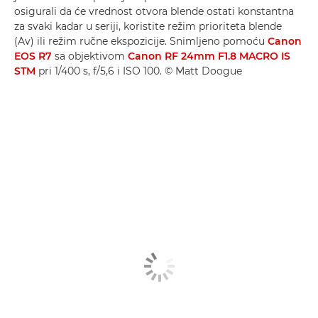
osigurali da će vrednost otvora blende ostati konstantna
za svaki kadar u seriji, koristite režim prioriteta blende
(Av) ili režim ručne ekspozicije. Snimljeno pomoću
Canon
EOS R7
sa objektivom
Canon RF 24mm F1.8 MACRO IS
STM
pri 1/400 s, f/5,6 i ISO 100. © Matt Doogue