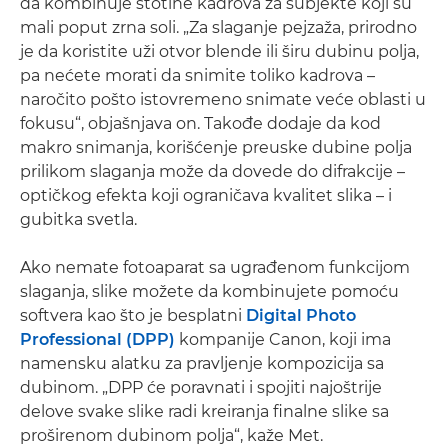
da kombinuje stotine kadrova za subjekte koji su
mali poput zrna soli. „Za slaganje pejzaža, prirodno
je da koristite uži otvor blende ili širu dubinu polja,
pa nećete morati da snimite toliko kadrova –
naročito pošto istovremeno snimate veće oblasti u
fokusu“, objašnjava on. Takođe dodaje da kod
makro snimanja, korišćenje preuske dubine polja
prilikom slaganja može da dovede do difrakcije –
optičkog efekta koji ograničava kvalitet slika – i
gubitka svetla.
Ako nemate fotoaparat sa ugrađenom funkcijom
slaganja, slike možete da kombinujete pomoću
softvera kao što je besplatni
Digital Photo
Professional (DPP)
kompanije Canon, koji ima
namensku alatku za pravljenje kompozicija sa
dubinom. „DPP će poravnati i spojiti najoštrije
delove svake slike radi kreiranja finalne slike sa
proširenom dubinom polja“, kaže Met.