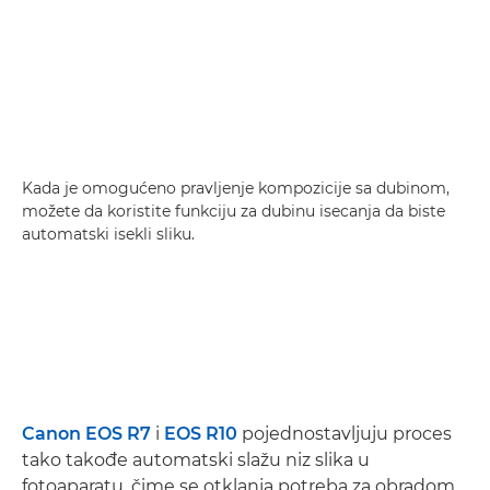
Kada je omogućeno pravljenje kompozicije sa dubinom,
možete da koristite funkciju za dubinu isecanja da biste
automatski isekli sliku.
Canon EOS R7
i
EOS R10
pojednostavljuju proces
tako takođe automatski slažu niz slika u
fotoaparatu, čime se otklanja potreba za obradom