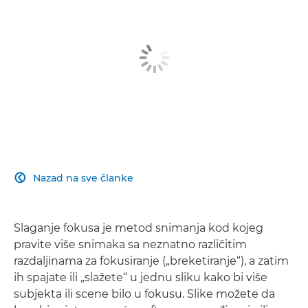
Nazad na sve članke

Slaganje fokusa je metod snimanja kod kojeg
pravite više snimaka sa neznatno različitim
razdaljinama za fokusiranje („breketiranje“), a zatim
ih spajate ili „slažete“ u jednu sliku kako bi više
subjekta ili scene bilo u fokusu. Slike možete da