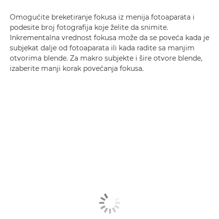
Omogućite breketiranje fokusa iz menija fotoaparata i
podesite broj fotografija koje želite da snimite.
Inkrementalna vrednost fokusa može da se poveća kada je
subjekat dalje od fotoaparata ili kada radite sa manjim
otvorima blende. Za makro subjekte i šire otvore blende,
izaberite manji korak povećanja fokusa.