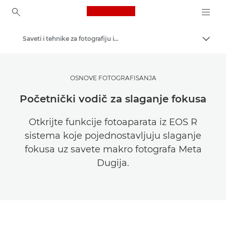
Canon Logo, back to ho
Saveti i tehnike za fotografiju i štampanje
Uključ
Canon
Pronađite inspiraciju | Saveti za fotografisanje / štampanje i vodiči za kupce
OSNOVE FOTOGRAFISANJA
Početnički vodič za slaganje fokusa
Otkrijte funkcije fotoaparata iz EOS R
sistema koje pojednostavljuju slaganje
fokusa uz savete makro fotografa Meta
Dugija.