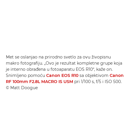
Met se oslanjao na prirodno svetlo za ovu živopisnu
makro fotografiju. „Ovo je rezultat kompletne grupe koja
je interno obrađena u fotoaparatu EOS R10“, kaže on.
Snimljeno pomoću
Canon EOS R10
sa objektivom
Canon
RF 100mm F2.8L MACRO IS USM
pri 1/100 s, f/5 i ISO 500.
© Matt Doogue