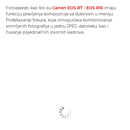
Fotoaparati kao što su
Canon EOS R7
i
EOS R10
imaju
funkciju pravljenja kompozicije sa dubinom u meniju
Podešavanje fokusa, koja omogućava kombinovanje
snimljenih fotografija u jednu JPEG datoteku, kao i
čuvanje pojedinačnih izvornih kadrova.