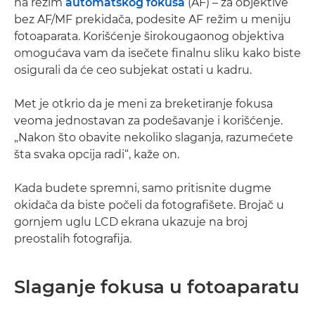
na režim
automatskog fokusa
(AF) – za objektive
bez AF/MF prekidača, podesite AF režim u meniju
fotoaparata. Korišćenje širokougaonog objektiva
omogućava vam da isečete finalnu sliku kako biste
osigurali da će ceo subjekat ostati u kadru.
Met je otkrio da je meni za breketiranje fokusa
veoma jednostavan za podešavanje i korišćenje.
„Nakon što obavite nekoliko slaganja, razumećete
šta svaka opcija radi“, kaže on.
Kada budete spremni, samo pritisnite dugme
okidača da biste počeli da fotografišete. Brojač u
gornjem uglu LCD ekrana ukazuje na broj
preostalih fotografija.
Slaganje fokusa u fotoaparatu