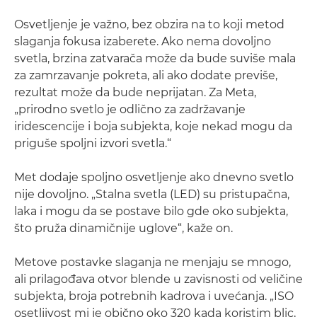
Osvetljenje je važno, bez obzira na to koji metod
slaganja fokusa izaberete. Ako nema dovoljno
svetla, brzina zatvarača može da bude suviše mala
za zamrzavanje pokreta, ali ako dodate previše,
rezultat može da bude neprijatan. Za Meta,
„prirodno svetlo je odlično za zadržavanje
iridescencije i boja subjekta, koje nekad mogu da
priguše spoljni izvori svetla.“
Met dodaje spoljno osvetljenje ako dnevno svetlo
nije dovoljno. „Stalna svetla (LED) su pristupačna,
laka i mogu da se postave bilo gde oko subjekta,
što pruža dinamičnije uglove“, kaže on.
Metove postavke slaganja ne menjaju se mnogo,
ali prilagođava otvor blende u zavisnosti od veličine
subjekta, broja potrebnih kadrova i uvećanja. „ISO
osetljivost mi je obično oko 320 kada koristim blic,