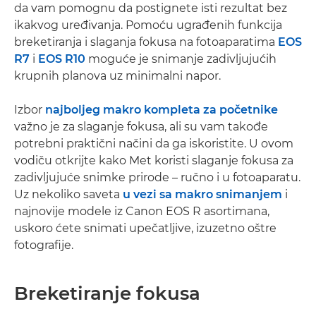
da vam pomognu da postignete isti rezultat bez
ikakvog uređivanja. Pomoću ugrađenih funkcija
breketiranja i slaganja fokusa na fotoaparatima
EOS
R7
i
EOS R10
moguće je snimanje zadivljujućih
krupnih planova uz minimalni napor.
Izbor
najboljeg makro kompleta za početnike
važno je za slaganje fokusa, ali su vam takođe
potrebni praktični načini da ga iskoristite. U ovom
vodiču otkrijte kako Met koristi slaganje fokusa za
zadivljujuće snimke prirode – ručno i u fotoaparatu.
Uz nekoliko saveta
u vezi sa makro snimanjem
i
najnovije modele iz Canon EOS R asortimana,
uskoro ćete snimati upečatljive, izuzetno oštre
fotografije.
Breketiranje fokusa