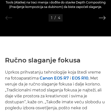
Tools (Alatke) na traci menija i dođite do stavke Depth Compositing
(Pravljenje kompozicija sa dubinom) da biste započeli slaganje.
1
/
4
Ručno slaganje fokusa
Uprkos prihvatanju tehnologije koja štedi vreme
na fotoaparatima
Canon EOS R7
i
EOS R10
, Met
veruje da je ručno slaganje fokusa i dalje korisno.
„Tradicionalni metod slaganja fokusa je najteži, ali
daje više prostora za kreativnost i svima je
dostupan“, kaže on. „Takođe imate veću slobodu u
pogledu izbora osvetljenja, pošto neke od