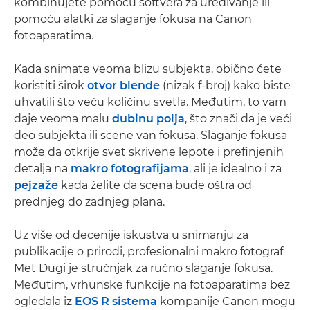
kombinujete pomoću softvera za uređivanje ili
pomoću alatki za slaganje fokusa na Canon
fotoaparatima.
Kada snimate veoma blizu subjekta, obično ćete
koristiti širok
otvor blende
(nizak f-broj) kako biste
uhvatili što veću količinu svetla. Međutim, to vam
daje veoma malu
dubinu polja
, što znači da je veći
deo subjekta ili scene van fokusa. Slaganje fokusa
može da otkrije svet skrivene lepote i prefinjenih
detalja na
makro fotografijama
, ali je idealno i za
pejzaže
kada želite da scena bude oštra od
prednjeg do zadnjeg plana.
Uz više od decenije iskustva u snimanju za
publikacije o prirodi, profesionalni makro fotograf
Met Dugi je stručnjak za ručno slaganje fokusa.
Međutim, vrhunske funkcije na fotoaparatima bez
ogledala iz
EOS R sistema
kompanije Canon mogu