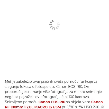
Met je zabeležio ovaj prašnik cveta pomoću funkcije za
slaganje fokusa u fotoaparatu Canon EOS R10. On
preporučuje snimanje više fotografija za makro snimanje
nego za pejzaže – ovu fotografiju čini 100 kadrova.
Snimljeno pomoću
Canon EOS R10
sa objektivom
Canon
RF 100mm F2.8L MACRO IS USM
pri 1/80 s, f/4 i ISO 200. ©