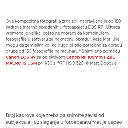
Ova kompozitna fotografija zrna soli napravljena je od 150
kadrova interno obrađenih u fotoaparatu EOS R7. „Ušteda
vremena je velika, pošto ne moram da kombinujem
fotografije u softveru za naknadnu obradu“, kaže Met. „Ne
mogu da zamislim koliko dugo bi bilo potrebno za obradu
grupe od 150 fotografija na računaru.“ Snimljeno pomoću
Canon EOS R7
sa objektivom
Canon RF 100mm F2.8L
MACRO IS USM
pri 1/30 s, f/7,1 i ISO 320. © Matt Doogue
Broj kadrova koje treba da snimite zavisi od
subjekta, ali uz slaganje u fotoaparatu Met je uspeo