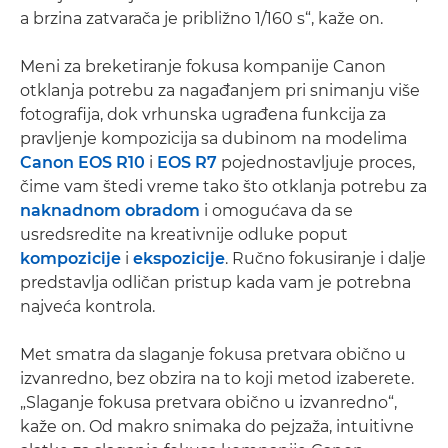
a brzina zatvarača je približno 1/160 s“, kaže on.
Meni za breketiranje fokusa kompanije Canon
otklanja potrebu za nagađanjem pri snimanju više
fotografija, dok vrhunska ugrađena funkcija za
pravljenje kompozicija sa dubinom na modelima
Canon EOS R10
i
EOS R7
pojednostavljuje proces,
čime vam štedi vreme tako što otklanja potrebu za
naknadnom obradom
i omogućava da se
usredsredite na kreativnije odluke poput
kompozicije
i
ekspozicije
. Ručno fokusiranje i dalje
predstavlja odličan pristup kada vam je potrebna
najveća kontrola.
Met smatra da slaganje fokusa pretvara obično u
izvanredno, bez obzira na to koji metod izaberete.
„Slaganje fokusa pretvara obično u izvanredno“,
kaže on. Od makro snimaka do pejzaža, intuitivne