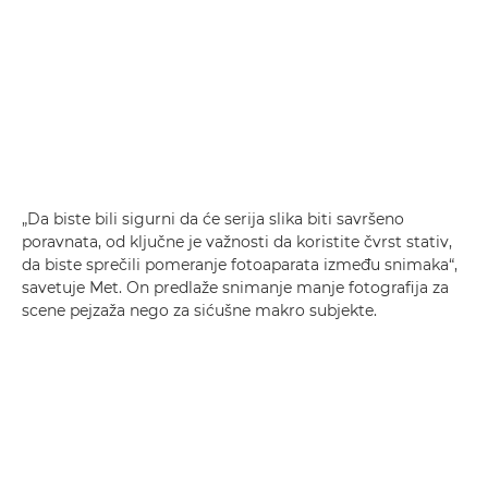
„Da biste bili sigurni da će serija slika biti savršeno
poravnata, od ključne je važnosti da koristite čvrst stativ,
da biste sprečili pomeranje fotoaparata između snimaka“,
savetuje Met. On predlaže snimanje manje fotografija za
scene pejzaža nego za sićušne makro subjekte.