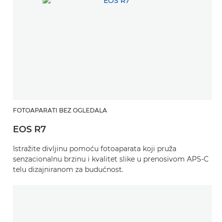
FOTOAPARATI BEZ OGLEDALA
EOS R7
Istražite divljinu pomoću fotoaparata koji pruža
senzacionalnu brzinu i kvalitet slike u prenosivom APS-C
telu dizajniranom za budućnost.