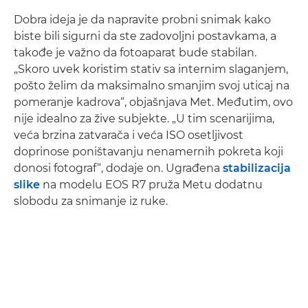
Dobra ideja je da napravite probni snimak kako
biste bili sigurni da ste zadovoljni postavkama, a
takođe je važno da fotoaparat bude stabilan.
„Skoro uvek koristim stativ sa internim slaganjem,
pošto želim da maksimalno smanjim svoj uticaj na
pomeranje kadrova“, objašnjava Met. Međutim, ovo
nije idealno za žive subjekte. „U tim scenarijima,
veća brzina zatvarača i veća ISO osetljivost
doprinose poništavanju nenamernih pokreta koji
donosi fotograf“, dodaje on. Ugrađena
stabilizacija
slike
na modelu EOS R7 pruža Metu dodatnu
slobodu za snimanje iz ruke.