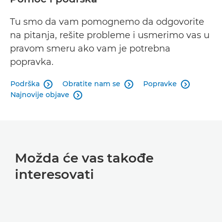
Tu smo da vam pomognemo da odgovorite
na pitanja, rešite probleme i usmerimo vas u
pravom smeru ako vam je potrebna
popravka.
Podrška
Obratite nam se
Popravke



Najnovije objave

Možda će vas takođe
interesovati