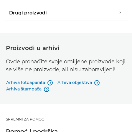
Drugi proizvodi
Proizvodi u arhivi
Ovde pronađite svoje omiljene proizvode koji
se više ne proizvode, ali nisu zaboravljeni!
Arhiva fotoaparata
Arhiva objektiva


Arhiva štampača

SPREMNI ZA POMOĆ
Pomoć i podrška