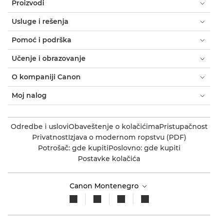
Proizvodi
Usluge i rešenja
Pomoć i podrška
Učenje i obrazovanje
O kompaniji Canon
Moj nalog
Odredbe i uslovi
Obaveštenje o kolačićima
Pristupačnost
Privatnost
Izjava o modernom ropstvu (PDF)
Potrošač: gde kupiti
Poslovno: gde kupiti
Postavke kolačića
Canon Montenegro