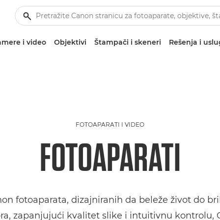
mere i video
Objektivi
Štampači i skeneri
Rešenja i usl
FOTOAPARATI I VIDEO
FOTOAPARATI
on fotoaparata, dizajniranih da beleže život do bril
, zapanjujući kvalitet slike i intuitivnu kontro