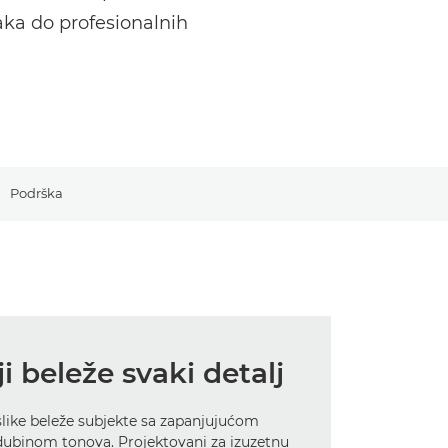
aka do profesionalnih
Podrška
i beleže svaki detalj
slike beleže subjekte sa zapanjujućom
ubinom tonova. Projektovani za izuzetnu