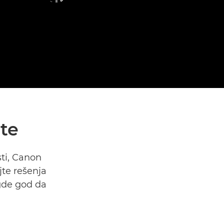
te
ti, Canon
jte rešenja
 gde god da