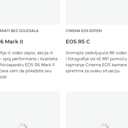
ARATI BEZ OGLEDALA
CINEMA EOS SISTEM
6 Mark II
EOS R5 C
je ili video zapisi, akcija ili
Snimajte zadivljujuće 8K video
– spoj performansi i kvaliteta
i fotografije od 45 MP pomoću
a fotoaparatu EOS R6 Mark II
najmanje Cinema EOS kamere k
ava vam da pokažete svu
spremna za svaku situaciju.
nost