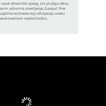
 i visok dinamički opseg, oni pružaju oštre,
 svim uslovima osvetljenja, čuvajući fine
 suptilne kontraste koji oživljavaju svaku
neverovatnom realističnošću.