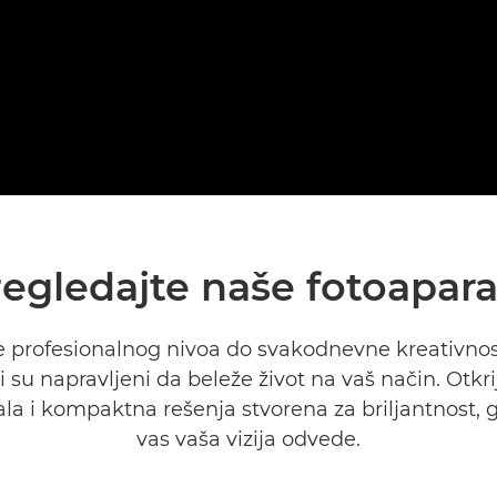
regledajte naše fotoapara
 profesionalnog nivoa do svakodnevne kreativnos
i su napravljeni da beleže život na vaš način. Otkri
la i kompaktna rešenja stvorena za briljantnost,
vas vaša vizija odvede.