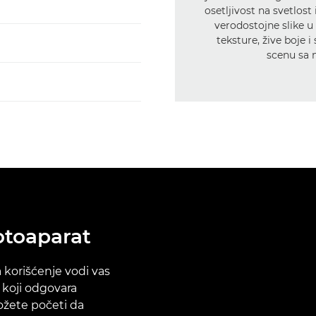
osetljivost na svetlost
verodostojne slike u
teksture, žive boje i
scenu sa 
otoaparat
a korišćenje vodi vas
 koji odgovara
ožete početi da