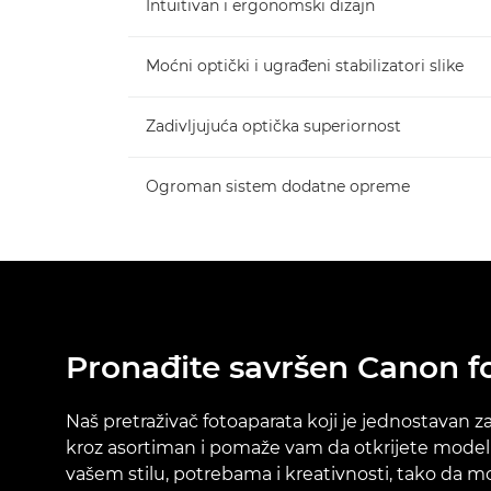
Intuitivan i ergonomski dizajn
Moćni optički i ugrađeni stabilizatori slike
Zadivljujuća optička superiornost
Ogroman sistem dodatne opreme
Pronađite savršen Canon f
Naš pretraživač fotoaparata koji je jednostavan z
kroz asortiman i pomaže vam da otkrijete model
vašem stilu, potrebama i kreativnosti, tako da m