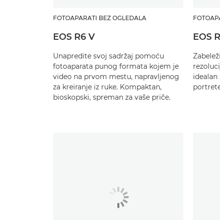
FOTOAPARATI BEZ OGLEDALA
FOTOAP
EOS R6 V
EOS R
Unapredite svoj sadržaj pomoću
Zabelež
fotoaparata punog formata kojem je
rezoluci
video na prvom mestu, napravljenog
idealan 
za kreiranje iz ruke. Kompaktan,
portrete
bioskopski, spreman za vaše priče.