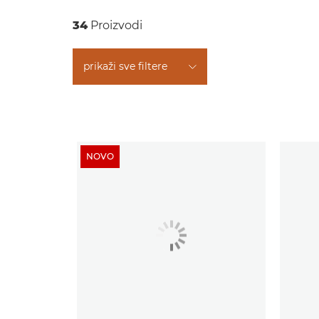
34
Proizvodi
prikaži sve filtere
NOVO