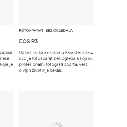
FOTOAPARATI BEZ OGLEDALA
EOS R3
 zapise
Uz brzinu kao osnovnu karakteristiku,
 naše
ovo je fotoaparat bez ogledala koji su
oja je
profesionalni fotografi sporta, vesti i
divljih životinja čekali.