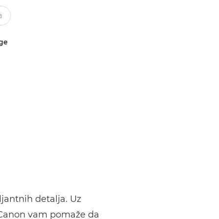
uge
jantnih detalja. Uz
lu, Canon vam pomaže da