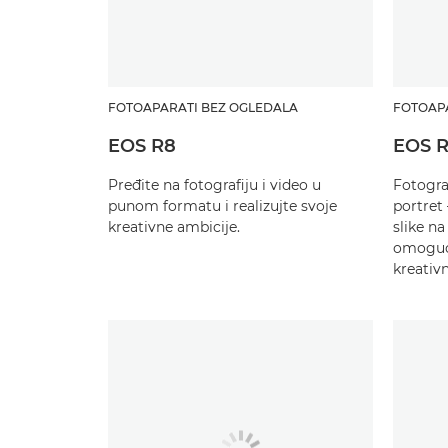
FOTOAPARATI BEZ OGLEDALA
FOTOAP
EOS R8
EOS R
Pređite na fotografiju i video u
Fotografi
punom formatu i realizujte svoje
portret 
kreativne ambicije.
slike n
omoguć
kreativ