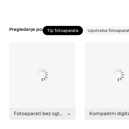
Pregledanje po:
Tip fotoaparata
Upotreba fotoapara
Fotoaparati bez ogledala