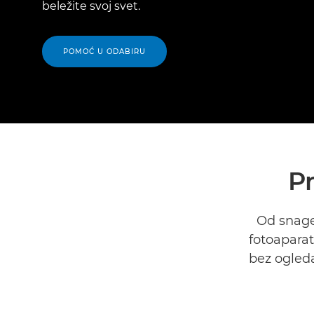
beležite svoj svet.
POMOĆ U ODABIRU
P
Od snage
fotoaparat
bez ogleda