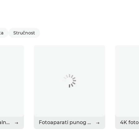
ta
Stručnost
Kompaktni digitalni fotoaparati
Fotoaparati punog formata
4K foto