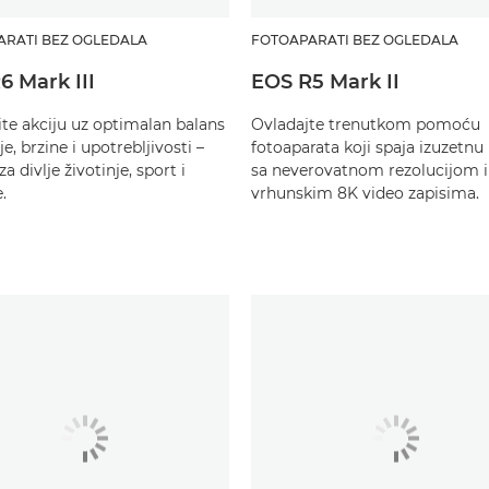
ARATI BEZ OGLEDALA
FOTOAPARATI BEZ OGLEDALA
6 Mark III
EOS R5 Mark II
ite akciju uz optimalan balans
Ovladajte trenutkom pomoću
je, brzine i upotrebljivosti –
fotoaparata koji spaja izuzetnu
za divlje životinje, sport i
sa neverovatnom rezolucijom i
.
vrhunskim 8K video zapisima.