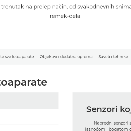
aki trenutak na prelep način, od svakodnevnih snim
remek-dela.
te sve fotoaparate
Objektivi i dodatna oprema
Saveti i tehnike
toaparate
Senzori koj
Napredni senzori 
jasnoćom i bogatom d