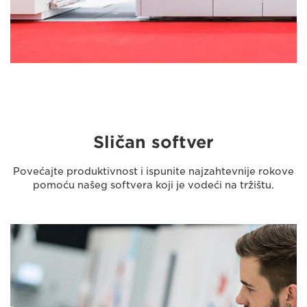
Sličan softver
Povećajte produktivnost i ispunite najzahtevnije rokove
pomoću našeg softvera koji je vodeći na tržištu.