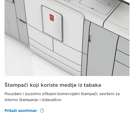
Štampači koji koriste medije iz tabaka
Pouzdani i izuzetno efikasni komercijalni štampači, savršeni za
interno štampanje i izdavaštvo.
Prikaži asortiman