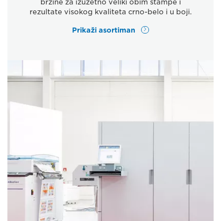
brzine za izuzetno veliki obim štampe i
rezultate visokog kvaliteta crno-belo i u boji.
Prikaži asortiman