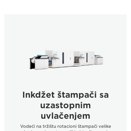
Inkdžet štampači sa
uzastopnim
uvlačenjem
Vodeći na tržištu rotacioni štampači velike