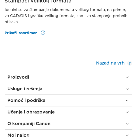
Štampači velikog formata
Idealni su za štampanje dokumenata velikog formata, na primer,
za CAD/GIS i grafiku velikog formata, kao i za štampanje probnih
otisaka.
Prikaži asortiman
Nazad na vrh
Proizvodi
Usluge i rešenja
Pomoć i podrška
Učenje i obrazovanje
O kompaniji Canon
Moj nalog