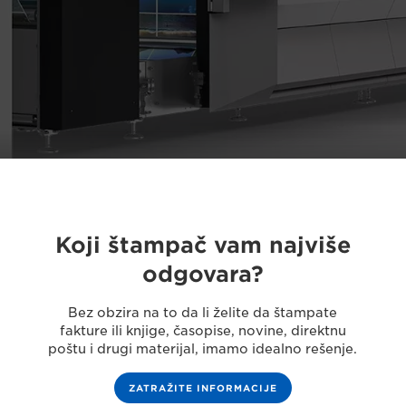
Koji štampač vam najviše
odgovara?
Bez obzira na to da li želite da štampate
fakture ili knjige, časopise, novine, direktnu
poštu i drugi materijal, imamo idealno rešenje.
ZATRAŽITE INFORMACIJE