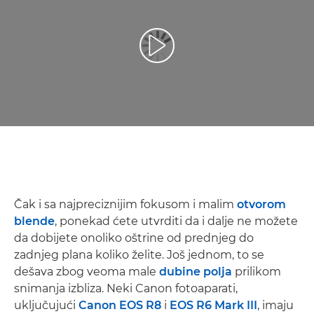
Reprodukcija video zapisa
Čak i sa najpreciznijim fokusom i malim
otvorom
blende
, ponekad ćete utvrditi da i dalje ne možete
da dobijete onoliko oštrine od prednjeg do
zadnjeg plana koliko želite. Još jednom, to se
dešava zbog veoma male
dubine polja
prilikom
snimanja izbliza. Neki Canon fotoaparati,
uključujući
Canon EOS R8
i
EOS R6 Mark III
, imaju