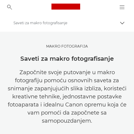
Canon Logo, back to ho
Saveti za makro fotografisanje
Uključ
Canon
Pronađite inspiraciju | Saveti za fotografisanje / štampanje i vodiči za kupce
MAKRO FOTOGRAFIJA
Saveti i tehnike za fotografiju i štampanje
Saveti za makro fotografisanje
Započnite svoje putovanje u makro
fotografiju pomoću osnovnih saveta za
snimanje zapanjujućih slika izbliza, koristeći
kreativne tehnike, jednostavne postavke
fotoaparata i idealnu Canon opremu koja će
vam pomoći da započnete sa
samopouzdanjem.