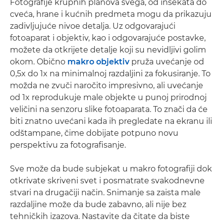
Fotografije krupnih planova svega, od insekata do
cveća, hrane i kućnih predmeta mogu da prikazuju
zadivljujuće nivoe detalja. Uz odgovarajući
fotoaparat i objektiv, kao i odgovarajuće postavke,
možete da otkrijete detalje koji su nevidljivi golim
okom. Obično
makro objektiv
pruža uvećanje od
0,5x do 1x na minimalnoj razdaljini za fokusiranje. To
možda ne zvuči naročito impresivno, ali uvećanje
od 1x reprodukuje male objekte u punoj prirodnoj
veličini na senzoru slike fotoaparata. To znači da će
biti znatno uvećani kada ih pregledate na ekranu ili
odštampane, čime dobijate potpuno novu
perspektivu za fotografisanje.
Sve može da bude subjekat u makro fotografiji dok
otkrivate skriveni svet i posmatrate svakodnevne
stvari na drugačiji način. Snimanje sa zaista male
razdaljine može da bude zabavno, ali nije bez
tehničkih izazova. Nastavite da čitate da biste