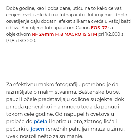
Doba godine, kao i doba dana, utiču na to kako će vaš
cenjeni cvet izgledati na fotoaparatu. Jutarnji mir i toplo
osvetljenje daju dodatni efekat slikama cveća u vašoj bašti
izbliza. Snimljeno fotoaparatom Canon
EOS R7
sa
objektivom
RF 24mm F1.8 MACRO IS STM
pri 1/2.000 s,
f/1,8 i ISO 200.
Za efektivnu makro fotografiju potrebno je da
razmišljate o malim stvarima. Baštenske bube,
pauci i pčele predstavljaju odlične subjekte, dok
priroda generalno ima mnogo toga da ponudi
tokom cele godine. Od napupelih cvetova u
proleće do
pčela
i leptira u leto, zlatnog lišća i
pečurki u
jesen
i snežnih pahulja i mraza u zimu,
uvek postoji nešto za snimanje.