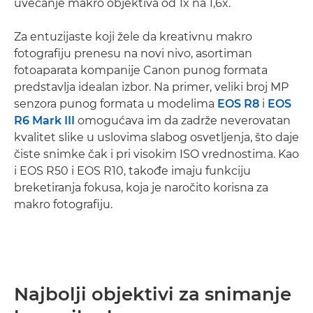
uvećanje makro objektiva od 1x na 1,6x.
Za entuzijaste koji žele da kreativnu makro
fotografiju prenesu na novi nivo, asortiman
fotoaparata kompanije Canon punog formata
predstavlja idealan izbor. Na primer, veliki broj MP
senzora punog formata u modelima
EOS R8
i
EOS
R6 Mark III
omogućava im da zadrže neverovatan
kvalitet slike u uslovima slabog osvetljenja, što daje
čiste snimke čak i pri visokim ISO vrednostima. Kao
i EOS R50 i EOS R10, takođe imaju funkciju
breketiranja fokusa, koja je naročito korisna za
makro fotografiju.
Najbolji objektivi za snimanje