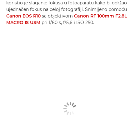
koristio je slaganje fokusa u fotoaparatu kako bi održao
ujednačen fokus na celoj fotografiji. Snimljeno pomoću
Canon EOS R10
sa objektivom
Canon RF 100mm F2.8L
MACRO IS USM
pri 1/60 s, f/5,6 i ISO 250.