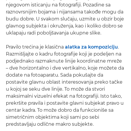
njegovom isticanju na fotografiji. Pozadine sa
raznovrsnijim bojama i nijansama takođe mogu da
budu dobre. U svakom slučaju, uzmite u obzir boje
glavnog subjekta i okruženja, kao i koliko dobro se
uklapaju radi poboljšavanja ukupne slike.
Pravilo trećina je klasična
alatka za kompoziciju
.
Razmišljajte o kadru fotografije koji je podeljen na
podjednako razmaknute linije koordinatne mreže
– dve horizontalno i dve vertikalno, koje možete da
dodate na fotoaparatu. Sada pokušajte da
postavite glavnu oblast interesovanja preko tačke
u kojoj se seku dve linije. To može da stvori
maksimalni vizuelni efekat na fotografiji. Isto tako,
prekršite pravila i postavite glavni subjekat pravo u
centar kadra. To može dobro da funkcioniše sa
simetričnim objektima koji sami po sebi
predstavljaju odlične makro subjekte.