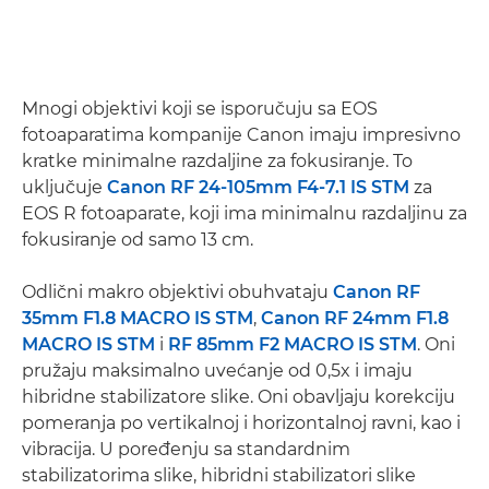
Mnogi objektivi koji se isporučuju sa EOS
fotoaparatima kompanije Canon imaju impresivno
kratke minimalne razdaljine za fokusiranje. To
uključuje
Canon RF 24-105mm F4-7.1 IS STM
za
EOS R fotoaparate, koji ima minimalnu razdaljinu za
fokusiranje od samo 13 cm.
Odlični makro objektivi obuhvataju
Canon RF
35mm F1.8 MACRO IS STM
,
Canon RF 24mm F1.8
MACRO IS STM
i
RF 85mm F2 MACRO IS STM
. Oni
pružaju maksimalno uvećanje od 0,5x i imaju
hibridne stabilizatore slike. Oni obavljaju korekciju
pomeranja po vertikalnoj i horizontalnoj ravni, kao i
vibracija. U poređenju sa standardnim
stabilizatorima slike, hibridni stabilizatori slike