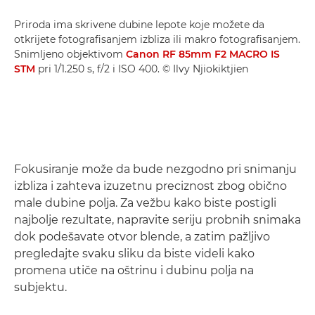
Priroda ima skrivene dubine lepote koje možete da
otkrijete fotografisanjem izbliza ili makro fotografisanjem.
Snimljeno objektivom
Canon RF 85mm F2 MACRO IS
STM
pri 1/1.250 s, f/2 i ISO 400. © Ilvy Njiokiktjien
Fokusiranje može da bude nezgodno pri snimanju
izbliza i zahteva izuzetnu preciznost zbog obično
male dubine polja. Za vežbu kako biste postigli
najbolje rezultate, napravite seriju probnih snimaka
dok podešavate otvor blende, a zatim pažljivo
pregledajte svaku sliku da biste videli kako
promena utiče na oštrinu i dubinu polja na
subjektu.