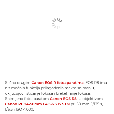
Slično drugim
Canon EOS R fotoaparatima
, EOS R8 ima
niz moćnih funkcija prilagođenih makro snimanju,
uključujući isticanje fokusa i breketiranje fokusa.
Snimljeno fotoaparatom
Canon EOS R8
sa objektivom
Canon RF 24-50mm F4.5-6.3 IS STM
pri 50 mm, 1/125 s,
f/6,3 i ISO 4.000.