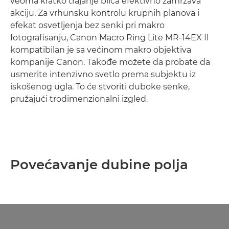
veoma kratko trajanje blica efektivno zamrzava
akciju. Za vrhunsku kontrolu krupnih planova i
efekat osvetljenja bez senki pri makro
fotografisanju, Canon Macro Ring Lite MR-14EX II
kompatibilan je sa većinom makro objektiva
kompanije Canon. Takođe možete da probate da
usmerite intenzivno svetlo prema subjektu iz
iskošenog ugla. To će stvoriti duboke senke,
pružajući trodimenzionalni izgled.
Povećavanje dubine polja