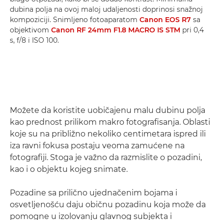
dubina polja na ovoj maloj udaljenosti doprinosi snažnoj
kompoziciji. Snimljeno fotoaparatom
Canon EOS R7
sa
objektivom
Canon RF 24mm F1.8 MACRO IS STM
pri 0,4
s, f/8 i ISO 100.
Možete da koristite uobičajenu malu dubinu polja
kao prednost prilikom makro fotografisanja. Oblasti
koje su na približno nekoliko centimetara ispred ili
iza ravni fokusa postaju veoma zamućene na
fotografiji. Stoga je važno da razmislite o pozadini,
kao i o objektu kojeg snimate.
Pozadine sa prilično ujednačenim bojama i
osvetljenošću daju običnu pozadinu koja može da
pomogne u izolovanju glavnog subjekta i