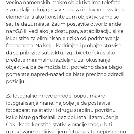
Većina namenskih makro objektiva ima telefoto
žižnu daljinu koja je savršena za izolovanje svakog
elementa, a ako koristite zum objektiv, samo se
setite da zumirate. Zatim postavite otvor blende
na f/5,6 ili veći ako je dostupan, a stabilizaciju slike
iskoristite za eliminisanje rizika od podrhtavanja
fotoaparata. Na kraju kadrirajte i probajte što više
da se približite subjektu. Izgubićete fokus ako
pređete minimalnu razdaljinu za fokusiranje
objektiva, pa će možda biti potrebno da se blago
pomerate napred-nazad da biste precizno odredili
poziciju.
Za fotografije mrtve prirode, poput makro
fotografisanja hrane, najbolje je da postavite
fotoaparat na stativ ili drugu stabilnu površinu
kako biste ga fiksirali, bez pokreta ili zamućenja.
Čak i kada koristite stativ, vibracije mogu biti
uzrokovane dodirivanjem fotoaparata neposredno