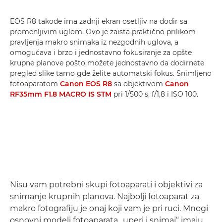
EOS R8 takođe ima zadnji ekran osetljiv na dodir sa
promenljivim uglom. Ovo je zaista praktično prilikom
pravljenja makro snimaka iz nezgodnih uglova, a
omogućava i brzo i jednostavno fokusiranje za opšte
krupne planove pošto možete jednostavno da dodirnete
pregled slike tamo gde želite automatski fokus. Snimljeno
fotoaparatom
Canon EOS R8
sa objektivom
Canon
RF35mm F1.8 MACRO IS STM
pri 1/500 s, f/1,8 i ISO 100.
Nisu vam potrebni skupi fotoaparati i objektivi za
snimanje krupnih planova. Najbolji fotoaparat za
makro fotografiju je onaj koji vam je pri ruci. Mnogi
osnovni modeli fotoaparata „uperi i snimaj“ imaju