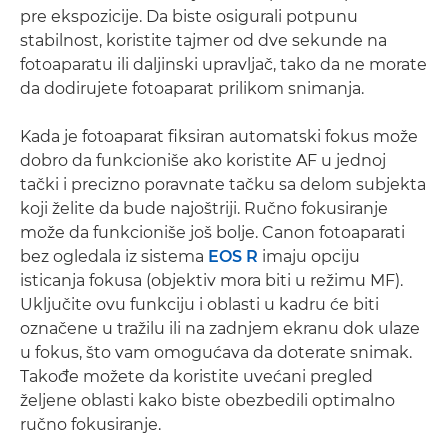
pre ekspozicije. Da biste osigurali potpunu
stabilnost, koristite tajmer od dve sekunde na
fotoaparatu ili daljinski upravljač, tako da ne morate
da dodirujete fotoaparat prilikom snimanja.
Kada je fotoaparat fiksiran automatski fokus može
dobro da funkcioniše ako koristite AF u jednoj
tački i precizno poravnate tačku sa delom subjekta
koji želite da bude najoštriji. Ručno fokusiranje
može da funkcioniše još bolje. Canon fotoaparati
bez ogledala iz sistema
EOS R
imaju opciju
isticanja fokusa (objektiv mora biti u režimu MF).
Uključite ovu funkciju i oblasti u kadru će biti
označene u tražilu ili na zadnjem ekranu dok ulaze
u fokus, što vam omogućava da doterate snimak.
Takođe možete da koristite uvećani pregled
željene oblasti kako biste obezbedili optimalno
ručno fokusiranje.