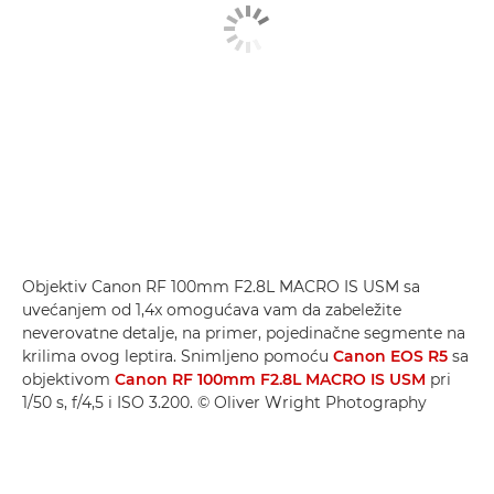
Objektiv Canon RF 100mm F2.8L MACRO IS USM sa
uvećanjem od 1,4x omogućava vam da zabeležite
neverovatne detalje, na primer, pojedinačne segmente na
krilima ovog leptira. Snimljeno pomoću
Canon EOS R5
sa
objektivom
Canon RF 100mm F2.8L MACRO IS USM
pri
1/50 s, f/4,5 i ISO 3.200. © Oliver Wright Photography