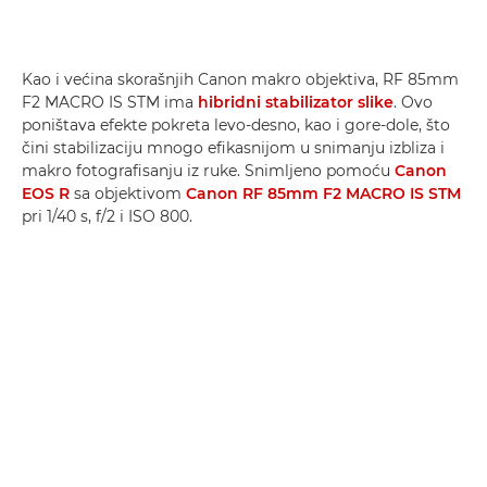
Kao i većina skorašnjih Canon makro objektiva, RF 85mm
F2 MACRO IS STM ima
hibridni stabilizator slike
. Ovo
poništava efekte pokreta levo-desno, kao i gore-dole, što
čini stabilizaciju mnogo efikasnijom u snimanju izbliza i
makro fotografisanju iz ruke. Snimljeno pomoću
Canon
EOS R
sa objektivom
Canon RF 85mm F2 MACRO IS STM
pri 1/40 s, f/2 i ISO 800.