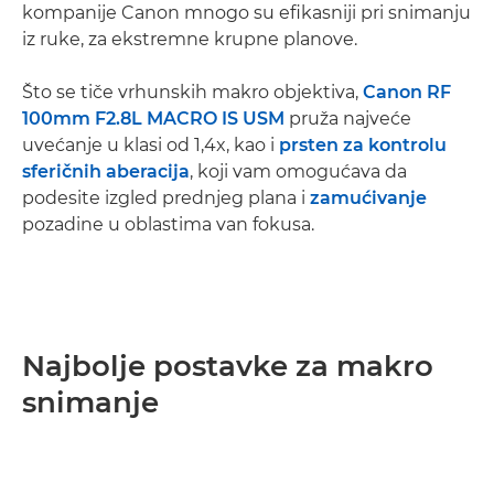
kompanije Canon mnogo su efikasniji pri snimanju
iz ruke, za ekstremne krupne planove.
Što se tiče vrhunskih makro objektiva,
Canon RF
100mm F2.8L MACRO IS USM
pruža najveće
uvećanje u klasi od 1,4x, kao i
prsten za kontrolu
sferičnih aberacija
, koji vam omogućava da
podesite izgled prednjeg plana i
zamućivanje
pozadine u oblastima van fokusa.
Najbolje postavke za makro
snimanje