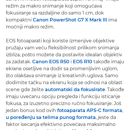
režim za makro snimanje koji omogućava
fokusiranje sa razdaljine do samo 1 cm, dok
kompaktni
Canon PowerShot G7 X Mark III
ima
moćniji makro režim.
EOS fotoaparati koji koriste izmenjive objektive
pružaju vam veću fleksibilnost prilikom snimanja
izbliza, pošto možete da postavite idealan objektiv
za zadatak.
Canon EOS R50
i
EOS R10
takođe imaju
ekrane osetljive na dodir sa promenljivim uglom,
što olakšava snimanje iz kreativnih uglova. Samo
dodirnite tačku na ekranu koja se odnosi na oblast
scene gde želite
automatski da fokusirate
. Takođe
imaju uvećanu opciju pregleda i funkciju isticanje
fokusa, za izuzetno precizno ručno fokusiranje. Još
jedan bonus kod ovih
fotoaparata APS-C formata
,
u poređenju sa telima punog formata
, jeste da
faktor isecanja efektivno povećava maksimalno