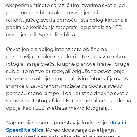
eksperimentišete sa različitim izvorima svetla, od
prirodnog ambijentalnog osvetljenja i
reflektujućeg svetla pomoću lista belog kartona ili
papira do korišćenja fotografskog panela za LED
osvetljenje ili Speedlite blica.
Osvetljenje slabijeg intenziteta obično ne
predstavlja problem ako koristite stativ za makro
fotografisanje cveća, krupne planove hrane i druge
subjekte mrtve prirode, ali prigušeno osvetljenje
može da rezultuje neupečatljivim fotografijama. Za
snimke u zatvorenom možete da dodate svetlo
pomoću stone lampe ili da koristite dnevno svetlo
sa prozora. Fotografske LED lampe takođe su dobra
opcija, kao i LED svetla za makro fotografiju.
Naprednije rešenje predstavlja korišćenje
blica ili
Speedlite blica
. Pored dodavanja osvetljenja,