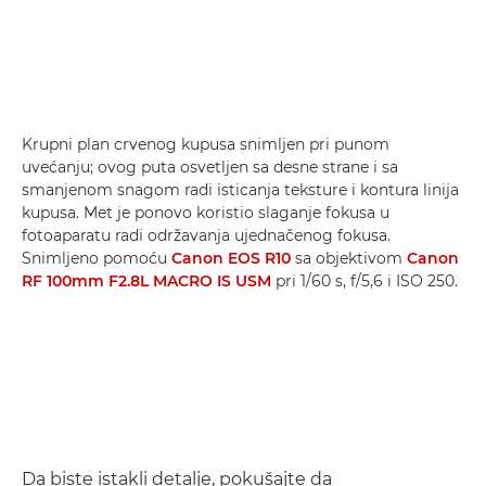
Krupni plan crvenog kupusa snimljen pri punom
uvećanju; ovog puta osvetljen sa desne strane i sa
smanjenom snagom radi isticanja teksture i kontura linija
kupusa. Met je ponovo koristio slaganje fokusa u
fotoaparatu radi održavanja ujednačenog fokusa.
Snimljeno pomoću
Canon EOS R10
sa objektivom
Canon
RF 100mm F2.8L MACRO IS USM
pri 1/60 s, f/5,6 i ISO 250.
Da biste istakli detalje, pokušajte da