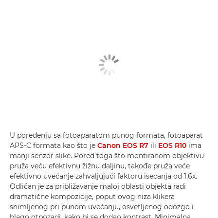
U poređenju sa fotoaparatom punog formata, fotoaparat
APS-C formata kao što je
Canon EOS R7
ili
EOS R10
ima
manji senzor slike. Pored toga što montiranom objektivu
pruža veću efektivnu žižnu daljinu, takođe pruža veće
efektivno uvećanje zahvaljujući faktoru isecanja od 1,6x.
Odličan je za približavanje maloj oblasti objekta radi
dramatične kompozicije, poput ovog niza klikera
snimljenog pri punom uvećanju, osvetljenog odozgo i
blago otpozadi, kako bi se dodao kontrast. Minimalna