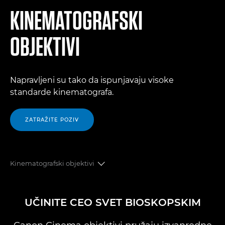
KINEMATOGRAFSKI
OBJEKTIVI
Napravljeni su tako da ispunjavaju visoke
standarde kinematografa.
ZATRAŽITE POZIV
Kinematografski objektivi
PREGLED
UČINITE CEO SVET BIOSKOPSKIM
KINEMATOGRAFSKI OBJEKTIVI SA FIKSNOM ŽIŽNOM
DALJINOM