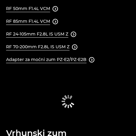
RF 50mm F1.4L VCM

RF 85mm F1.4L VCM

RF 24-105mm F2.8L IS USM Z

RF 70-200mm F2.8L IS USM Z

Adapter za moćni zum PZ-E2/PZ-E2B

Vrhunski zum