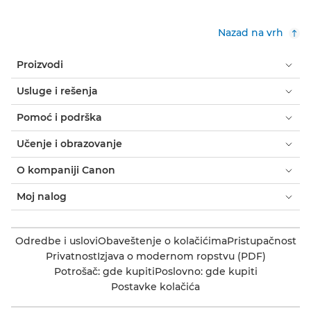
Nazad na vrh
Proizvodi
Usluge i rešenja
Pomoć i podrška
Učenje i obrazovanje
O kompaniji Canon
Moj nalog
Odredbe i uslovi
Obaveštenje o kolačićima
Pristupačnost
Privatnost
Izjava o modernom ropstvu (PDF)
Potrošač: gde kupiti
Poslovno: gde kupiti
Postavke kolačića