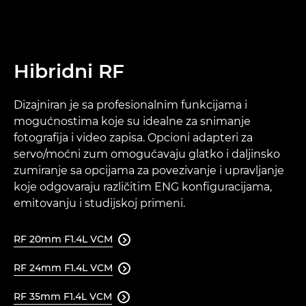
Hibridni RF
Dizajniran je sa profesionalnim funkcijama i
mogućnostima koje su idealne za snimanje
fotografija i video zapisa. Opcioni adapteri za
servo/moćni zum omogućavaju glatko i daljinsko
zumiranje sa opcijama za povezivanje i upravljanje
koje odgovaraju različitim ENG konfiguracijama,
emitovanju i studijskoj primeni.
RF 20mm F1.4L VCM

RF 24mm F1.4L VCM

RF 35mm F1.4L VCM
