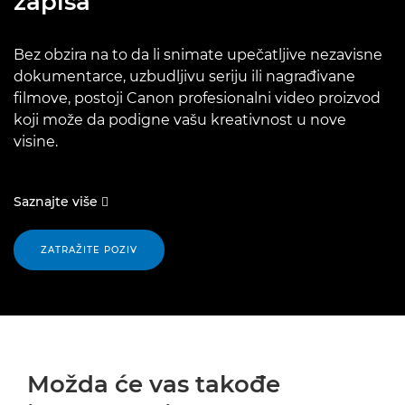
zapisa
Bez obzira na to da li snimate upečatljive nezavisne
dokumentarce, uzbudljivu seriju ili nagrađivane
filmove, postoji Canon profesionalni video proizvod
koji može da podigne vašu kreativnost u nove
visine.
Saznajte više 
ZATRAŽITE POZIV
Možda će vas takođe