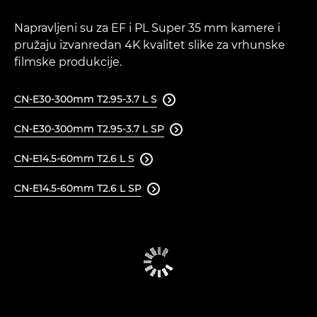
Napravljeni su za EF i PL Super 35 mm kamere i
pružaju izvanredan 4K kvalitet slike za vrhunske
filmske produkcije.
CN-E30-300mm T2.95-3.7 L S

CN-E30-300mm T2.95-3.7 L SP

CN-E14.5-60mm T2.6 L S

CN-E14.5-60mm T2.6 L SP
