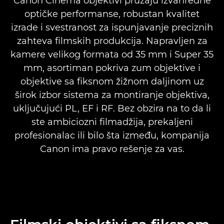
Canon Cinema objektivi pružaju izvanredne
optičke performanse, robustan kvalitet
FLEX ZOOM OBJEKTIVI
izrade i svestranost za ispunjavanje preciznih
zahteva filmskih produkcija. Napravljen za
CINE SERVO
kamere velikog formata od 35 mm i Super 35
mm, asortiman pokriva zum objektive i
KOMPAKTNI CINE SERVO
objektive sa fiksnom žižnom daljinom uz
širok izbor sistema za montiranje objektiva,
VRHUNSKI ZUM
uključujući PL, EF i RF. Bez obzira na to da li
ste ambiciozni filmadžija, prekaljeni
KOMPAKTNI ZUM
profesionalac ili bilo šta između, kompanija
Canon ima pravo rešenje za vas.