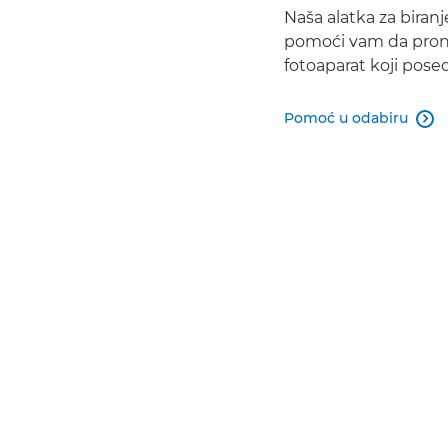
Naša alatka za biran
pomoći vam da prona
fotoaparat koji pose
Pomoć u odabiru

đite inspiraciju, registru
ne propustite najnovije ponude kompanije Canon, 
uputstva, vesti i pozivnice za lokalne događaje.