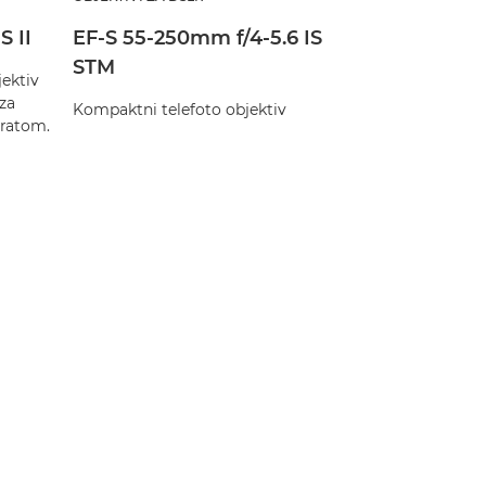
S II
EF-S 55-250mm f/4-5.6 IS
STM
ektiv
 za
Kompaktni telefoto objektiv
aratom.