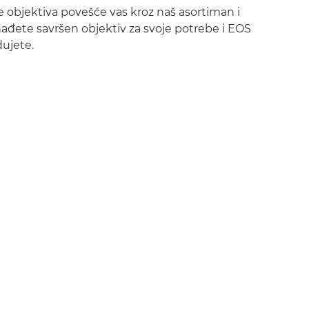
je objektiva povešće vas kroz naš asortiman i
đete savršen objektiv za svoje potrebe i EOS
dujete.
jte se
savete i