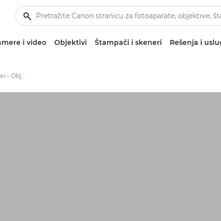
mere i video
Objektivi
Štampači i skeneri
Rešenja i usl
EF-S objektivi – Objektivi – Objektivi za video i fotografije