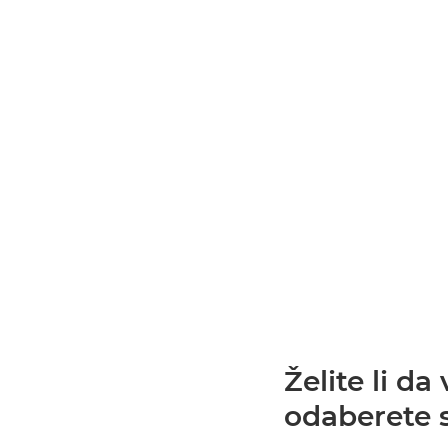
Želite li 
odaberete s