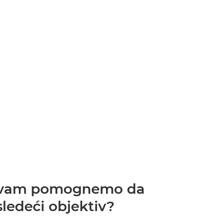
da vam pomognemo da
ledeći objektiv?