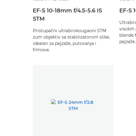
EF-S 10-18mm f/4.5-5.6 IS
EF-S 
STM
Ultraši
visokih
Pristupačni ultraširokougaoni STM
blende f
zum objektiv sa stabilizatorom slike,
pejzaže.
idealan za pejzaže, putovanja i
filmove.