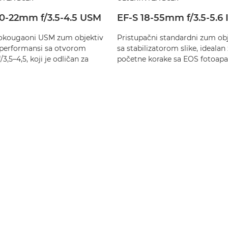
10-22mm f/3.5-4.5 USM
EF-S 18-55mm f/3.5-5.6 I
rokougaoni USM zum objektiv
Pristupačni standardni zum obj
 performansi sa otvorom
sa stabilizatorom slike, idealan
/3,5–4,5, koji je odličan za
početne korake sa EOS fotoap