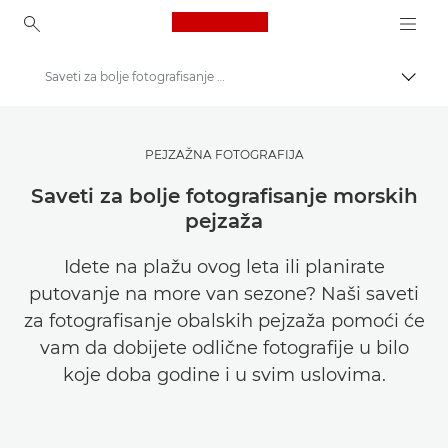
Canon Logo, back to ho
Saveti za bolje fotografisanje morskih pejzaža
Uključ
Canon
Pronađite inspiraciju | Saveti za fotografisanje / štampanje i vodiči za kupce
PEJZAŽNA FOTOGRAFIJA
Saveti i tehnike za fotografiju i štampanje
Saveti za bolje fotografisanje morskih
pejzaža
Idete na plažu ovog leta ili planirate
putovanje na more van sezone? Naši saveti
za fotografisanje obalskih pejzaža pomoći će
vam da dobijete odlične fotografije u bilo
koje doba godine i u svim uslovima.