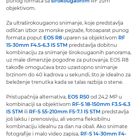
punog formata sa
širokougaonim
RF zum
objektivom.
Za ultraširokougaono snimanje, koje predstavlja
odličan izbor za morske pejzaže, fotoaparat punog
formata poput
EOS R8
uparen sa objektivom
RF
15-30mm F4.5-6.3 IS STM
predstavlja dobitnu
kombinaciju za snimanje širokougaonih panorama,
uz male dimenzije pogodne za putovanja. EOS R8
takođe omogućava brzo uzastopno snimanje
brzinom do 40 kadrova u sekundi, što je idealno za
beleženje trenutka kada se talas razbija o stene.
Pristupačnija alternativa,
EOS R50
od 24,2 MP u
kombinaciji sa objektivom
RF-S 18-150mm F3.5-6.3
IS STM
ili
RF-S 55-210mm F5-7.1 IS STM
predstavlja
još lakšu i prenosiviju, ali veoma fleksibilnu
kombinaciju idealnu za dan na obali. Ako snimate
fotografije i malo video zapisa,
RF-S 14-30mm F4-