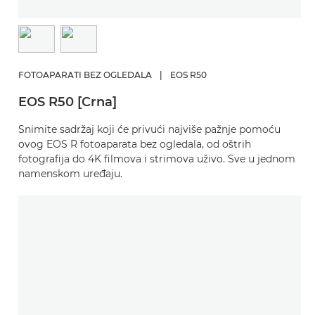
FOTOAPARATI BEZ OGLEDALA
|
EOS R50
EOS R50 [Crna]
Snimite sadržaj koji će privući najviše pažnje pomoću
ovog EOS R fotoaparata bez ogledala, od oštrih
fotografija do 4K filmova i strimova uživo. Sve u jednom
namenskom uređaju.