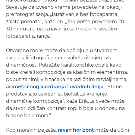
Savetuje da izvesno vreme provedete na lokaciji
pre fotografisanja. „Istraživanje bez fotoaparata
zaista pomaže“, kaže on. „Tek pošto provedem 20–
30 minuta u upoznavanju sa mestom, izvadim
fotoaparat iz ranca.“
Otvoreno more može da opčinjuje u stvarnom
životu, ali fotografija neće zabeležiti njegovu
dinamičnost. Potražite karakteristike obale kako
biste kreirali kompozicije sa klasičnim elementima,
poput zanimljivih tačaka na različitim razdaljinama,
asimetričnog kadriranja
i
uvodnih linija
. „Stene
predstavljaju savršen subjekat za kreiranje
dinamične kompozicije“, kaže Erik, „a cveće može
da stvori odličan kontrast toplih boja u odnosu na
hladne boje mora.“
Kod morskih pejzaža,
ravan horizont
može da učini