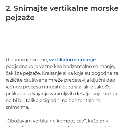
2. Snimajte vertikalne morske
pejzaže
U današnje vreme,
vertikalno snimanje
podjednako je važno kao horizontalno snimanje,
čak i za pejzaže. Kreiranje slika koje su pogodne za
različite društvene mreže predstavlja ključni deo
radnog procesa mnogih fotografa, ali je takođe
prilika za izdvajanje zanimljivih detalja, koji možda
ne bi bili toliko očigledni na horizontalnim
snimcima.
„Obožavam vertikalne kompozicije“, kaže Erik.