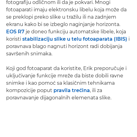
fotografiju odličnom ili da je pokvari. Mnogi
fotoaparati imaju elektronsku libelu koja može da
se preklopi preko slike u tražilu ili na zadnjem
ekranu kako bi se izbeglo naginjanje horizonta.
EOS R7
je doneo funkciju automatske libele, koja
koristi
stabilizaciju slike u telu fotoaparata (IBIS)
i
poravnava blago nagnuti horizont radi dobijanja
savršenih snimaka.
Koji god fotoaparat da koristite, Erik preporučuje i
uključivanje funkcije mreže da biste dobili ravne
snimke i kao pomoć sa klasičnim tehnikama
kompozicije poput
pravila trećina
, ili za
poravnavanje dijagonalnih elemenata slike.