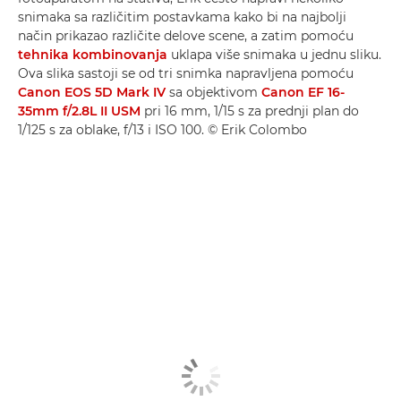
snimaka sa različitim postavkama kako bi na najbolji
način prikazao različite delove scene, a zatim pomoću
tehnika kombinovanja
uklapa više snimaka u jednu sliku.
Ova slika sastoji se od tri snimka napravljena pomoću
Canon EOS 5D Mark IV
sa objektivom
Canon EF 16-
35mm f/2.8L II USM
pri 16 mm, 1/15 s za prednji plan do
1/125 s za oblake, f/13 i ISO 100. © Erik Colombo