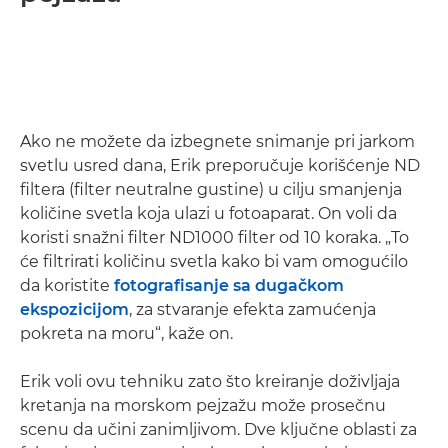
Ako ne možete da izbegnete snimanje pri jarkom
svetlu usred dana, Erik preporučuje korišćenje ND
filtera (filter neutralne gustine) u cilju smanjenja
količine svetla koja ulazi u fotoaparat. On voli da
koristi snažni filter ND1000 filter od 10 koraka. „To
će filtrirati količinu svetla kako bi vam omogućilo
da koristite
fotografisanje sa dugačkom
ekspozicijom
, za stvaranje efekta zamućenja
pokreta na moru“, kaže on.
Erik voli ovu tehniku zato što kreiranje doživljaja
kretanja na morskom pejzažu može prosečnu
scenu da učini zanimljivom. Dve ključne oblasti za