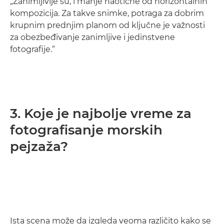
„Zanimljivije su, i manje haotične od horizontalnih
kompozicija. Za takve snimke, potraga za dobrim
krupnim prednjim planom od ključne je važnosti
za obezbeđivanje zanimljive i jedinstvene
fotografije.“
3. Koje je najbolje vreme za
fotografisanje morskih
pejzaža?
Ista scena može da izgleda veoma različito kako se