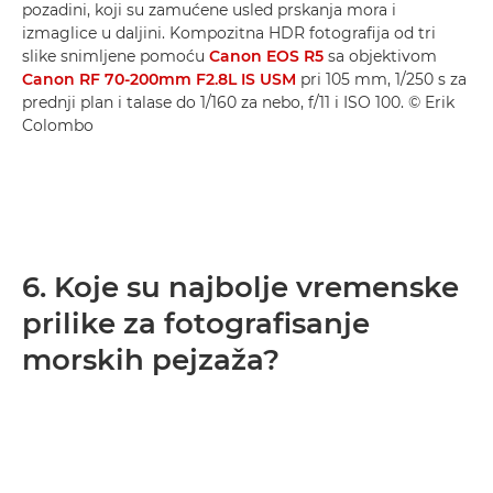
pozadini, koji su zamućene usled prskanja mora i
izmaglice u daljini. Kompozitna HDR fotografija od tri
slike snimljene pomoću
Canon EOS R5
sa objektivom
Canon RF 70-200mm F2.8L IS USM
pri 105 mm, 1/250 s za
prednji plan i talase do 1/160 za nebo, f/11 i ISO 100. © Erik
Colombo
6. Koje su najbolje vremenske
prilike za fotografisanje
morskih pejzaža?