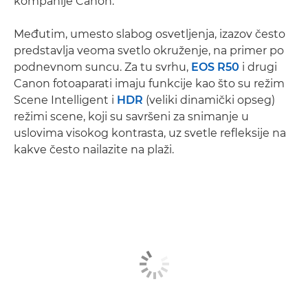
kompanije Canon.
Međutim, umesto slabog osvetljenja, izazov često
predstavlja veoma svetlo okruženje, na primer po
podnevnom suncu. Za tu svrhu,
EOS R50
i drugi
Canon fotoaparati imaju funkcije kao što su režim
Scene Intelligent i
HDR
(veliki dinamički opseg)
režimi scene, koji su savršeni za snimanje u
uslovima visokog kontrasta, uz svetle refleksije na
kakve često nailazite na plaži.