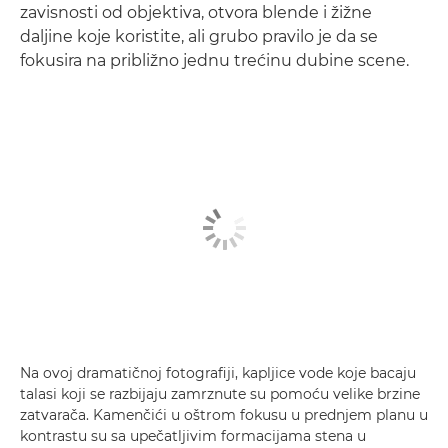
zavisnosti od objektiva, otvora blende i žižne
daljine koje koristite, ali grubo pravilo je da se
fokusira na približno jednu trećinu dubine scene.
Na ovoj dramatičnoj fotografiji, kapljice vode koje bacaju
talasi koji se razbijaju zamrznute su pomoću velike brzine
zatvarača. Kamenčići u oštrom fokusu u prednjem planu u
kontrastu su sa upečatljivim formacijama stena u