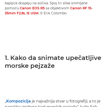
kapljice dospeju na sočiva. Spoj tri slike snimljene
pomoću
Canon EOS R5
sa objektivom
Canon RF 15-
35mm F2.8L IS USM
. © Erik Colombo
1. Kako da snimate upečatljive
morske pejzaže
„
Kompozicija
je najvažnija stvar u fotografiji, a to je
naročito izraženo kod morskih pejzaža“, kaže Erik.