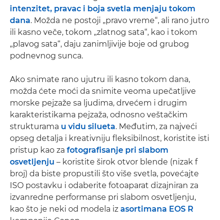
intenzitet, pravac i boja svetla menjaju tokom
dana
. Možda ne postoji „pravo vreme“, ali rano jutro
ili kasno veče, tokom „zlatnog sata“, kao i tokom
„plavog sata“, daju zanimljivije boje od grubog
podnevnog sunca.
Ako snimate rano ujutru ili kasno tokom dana,
možda ćete moći da snimite veoma upečatljive
morske pejzaže sa ljudima, drvećem i drugim
karakteristikama pejzaža, odnosno veštačkim
strukturama
u vidu silueta
. Međutim, za najveći
opseg detalja i kreativniju fleksibilnost, koristite isti
pristup kao za
fotografisanje pri slabom
osvetljenju
– koristite širok otvor blende (nizak f
broj) da biste propustili što više svetla, povećajte
ISO postavku i odaberite fotoaparat dizajniran za
izvanredne performanse pri slabom osvetljenju,
kao što je neki od modela iz
asortimana EOS R