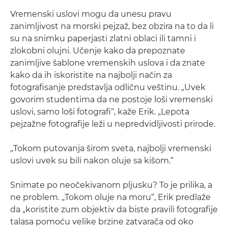
Vremenski uslovi mogu da unesu pravu
zanimljivost na morski pejzaž, bez obzira na to da li
su na snimku paperjasti zlatni oblaci ili tamni i
zlokobni olujni. Učenje kako da prepoznate
zanimljive šablone vremenskih uslova i da znate
kako da ih iskoristite na najbolji način za
fotografisanje predstavlja odličnu veštinu. „Uvek
govorim studentima da ne postoje loši vremenski
uslovi, samo loši fotografi“, kaže Erik. „Lepota
pejzažne fotografije leži u nepredvidljivosti prirode.
„Tokom putovanja širom sveta, najbolji vremenski
uslovi uvek su bili nakon oluje sa kišom.“
Snimate po neočekivanom pljusku? To je prilika, a
ne problem. „Tokom oluje na moru“, Erik predlaže
da „koristite zum objektiv da biste pravili fotografije
talasa pomoću velike brzine zatvarača od oko