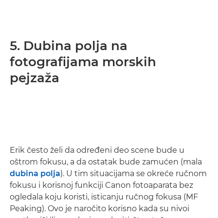
5. Dubina polja na
fotografijama morskih
pejzaža
Erik često želi da određeni deo scene bude u
oštrom fokusu, a da ostatak bude zamućen (mala
dubina polja
). U tim situacijama se okreće ručnom
fokusu i korisnoj funkciji Canon fotoaparata bez
ogledala koju koristi, isticanju ručnog fokusa (MF
Peaking). Ovo je naročito korisno kada su nivoi