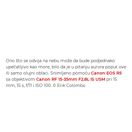
Ono što se odvija na nebu može da bude podjednako
upečatljivo kao more, bilo da je u pitanju aurora poput ove
ili samo olujni oblaci. Snimljeno pomoću
Canon EOS R5
sa objektivom
Canon RF 15-35mm F2.8L IS USM
pri 15
mm, 15 s, f/11 i ISO 100. © Erik Colombo