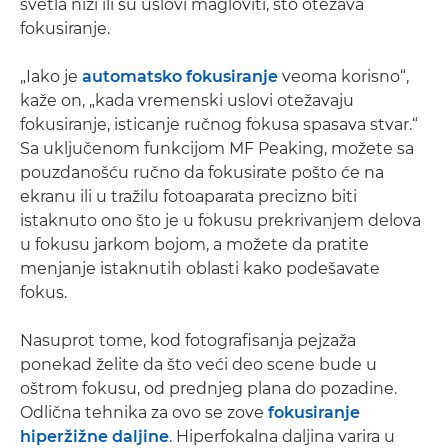
svetla niži ili su uslovi magloviti, što otežava
fokusiranje.
„Iako je
automatsko fokusiranje
veoma korisno“,
kaže on, „kada vremenski uslovi otežavaju
fokusiranje, isticanje ručnog fokusa spasava stvar.“
Sa uključenom funkcijom MF Peaking, možete sa
pouzdanošću ručno da fokusirate pošto će na
ekranu ili u tražilu fotoaparata precizno biti
istaknuto ono što je u fokusu prekrivanjem delova
u fokusu jarkom bojom, a možete da pratite
menjanje istaknutih oblasti kako podešavate
fokus.
Nasuprot tome, kod fotografisanja pejzaža
ponekad želite da što veći deo scene bude u
oštrom fokusu, od prednjeg plana do pozadine.
Odlična tehnika za ovo se zove
fokusiranje
hiperžižne daljine
. Hiperfokalna daljina varira u