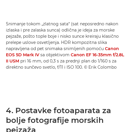
Snimanje tokom „zlatnog sata“ (sat neposredno nakon
izlaska i pre zalaska sunca) odlična je ideja za morske
pejzaže, pošto tople boje i nisko sunce kreiraju klasično
prelepe uslove osvetljenja. HDR kompozitna slika
napravljena od pet snimaka snimljenih pomoću
Canon
EOS 5D Mark IV
sa objektivom
Canon EF 16-35mm f/2.8L
II USM
pri 16 mm, od 0,3 s za prednji plan do 1/160 s za
direktno sunčevo svetlo, f/11 i ISO 100. © Erik Colombo
4. Postavke fotoaparata za
bolje fotografije morskih
pejzaža