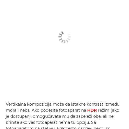
Vertikalna kompozicija može da istakne kontrast između
mora i neba. Ako podesite fotoaparat na
HDR
režim (ako
je dostupan), omogućavate mu da zabeleži oba, ali ne
brinite ako vaš fotoaparat nema tu opciju. Sa
fotoaparatom na stativu, Erik često napravi nekoliko