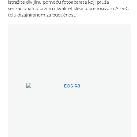
Istražite divljinu pomoću fotoaparata koji pruža
senzacionalnu brzinu i kvalitet slike u prenosivom APS-C
telu dizajniranom za budućnost.