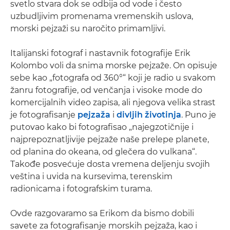
svetlo stvara dok se odbija od vode i često
uzbudljivim promenama vremenskih uslova,
morski pejzaži su naročito primamljivi.
Italijanski fotograf i nastavnik fotografije Erik
Kolombo voli da snima morske pejzaže. On opisuje
sebe kao „fotografa od 360°“ koji je radio u svakom
žanru fotografije, od venčanja i visoke mode do
komercijalnih video zapisa, ali njegova velika strast
je fotografisanje
pejzaža
i
divljih životinja
. Puno je
putovao kako bi fotografisao „najegzotičnije i
najprepoznatljivije pejzaže naše prelepe planete,
od planina do okeana, od glečera do vulkana“.
Takođe posvećuje dosta vremena deljenju svojih
veština i uvida na kursevima, terenskim
radionicama i fotografskim turama.
Ovde razgovaramo sa Erikom da bismo dobili
savete za fotografisanje morskih pejzaža, kao i