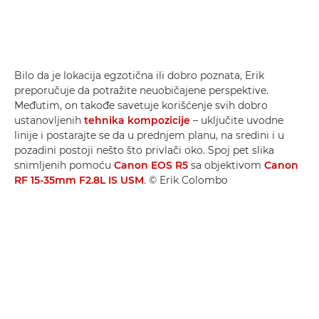
Bilo da je lokacija egzotična ili dobro poznata, Erik
preporučuje da potražite neuobičajene perspektive.
Međutim, on takođe savetuje korišćenje svih dobro
ustanovljenih
tehnika kompozicije
– uključite uvodne
linije i postarajte se da u prednjem planu, na sredini i u
pozadini postoji nešto što privlači oko. Spoj pet slika
snimljenih pomoću
Canon EOS R5
sa objektivom
Canon
RF 15-35mm F2.8L IS USM
. © Erik Colombo