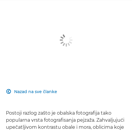
Nazad na sve članke

Postoji razlog zašto je obalska fotografija tako
popularna vrsta fotografisanja pejzaža. Zahvaljujući
upečatljivom kontrastu obale i mora, oblicima koje