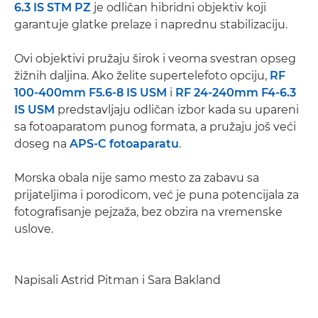
6.3 IS STM PZ
je odličan hibridni objektiv koji
garantuje glatke prelaze i naprednu stabilizaciju.
Ovi objektivi pružaju širok i veoma svestran opseg
žižnih daljina. Ako želite supertelefoto opciju,
RF
100-400mm F5.6-8 IS USM
i
RF 24-240mm F4-6.3
IS USM
predstavljaju odličan izbor kada su upareni
sa fotoaparatom punog formata, a pružaju još veći
doseg na
APS-C fotoaparatu
.
Morska obala nije samo mesto za zabavu sa
prijateljima i porodicom, već je puna potencijala za
fotografisanje pejzaža, bez obzira na vremenske
uslove.
Napisali Astrid Pitman i Sara Bakland