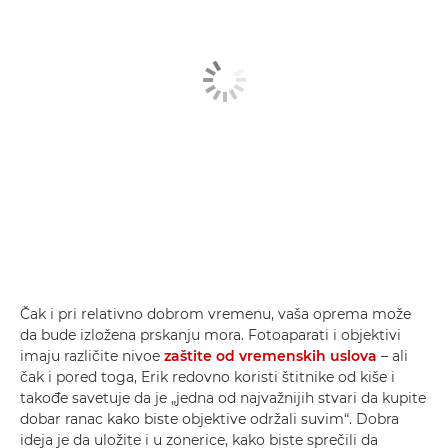
Čak i pri relativno dobrom vremenu, vaša oprema može
da bude izložena prskanju mora. Fotoaparati i objektivi
imaju različite nivoe
zaštite od vremenskih uslova
– ali
čak i pored toga, Erik redovno koristi štitnike od kiše i
takođe savetuje da je „jedna od najvažnijih stvari da kupite
dobar ranac kako biste objektive održali suvim“. Dobra
ideja je da uložite i u zonerice, kako biste sprečili da