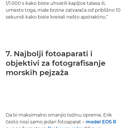
1/1.000 s kako biste uhvatili kapljice talasa ili,
umesto toga, male brzine zatvarača od približno 10
sekundi kako biste kreirali nešto apstraktno.“
7. Najbolji fotoaparati i
objektivi za fotografisanje
morskih pejzaža
Da bi maksimalno smanjio težinu opreme, Erik
često nosi samo jedan fotoaparat –
model EOS R