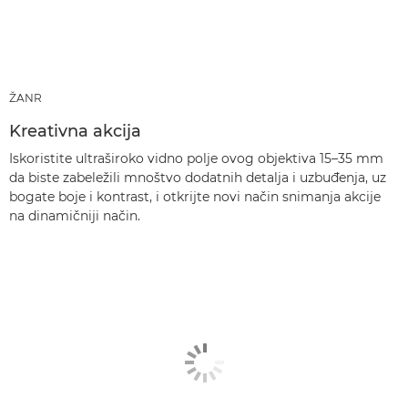
ŽANR
Kreativna akcija
Iskoristite ultraširoko vidno polje ovog objektiva 15–35 mm
da biste zabeležili mnoštvo dodatnih detalja i uzbuđenja, uz
bogate boje i kontrast, i otkrijte novi način snimanja akcije
na dinamičniji način.