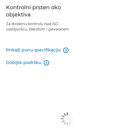
Kontrolni prsten oko
objektiva
Za dodatnu kontrolu nad ISO
osetljivošću, blendom i zatvaračem
Prikaži punu specifikaciju

Dobijte podršku
