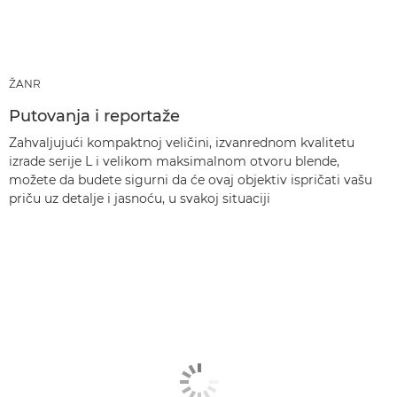
ŽANR
Putovanja i reportaže
Zahvaljujući kompaktnoj veličini, izvanrednom kvalitetu
izrade serije L i velikom maksimalnom otvoru blende,
možete da budete sigurni da će ovaj objektiv ispričati vašu
priču uz detalje i jasnoću, u svakoj situaciji