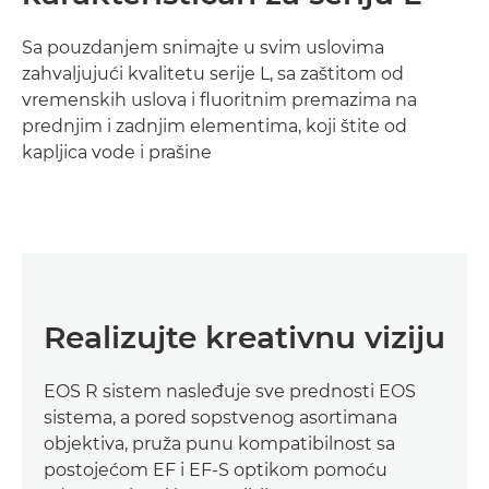
Sa pouzdanjem snimajte u svim uslovima
zahvaljujući kvalitetu serije L, sa zaštitom od
vremenskih uslova i fluoritnim premazima na
prednjim i zadnjim elementima, koji štite od
kapljica vode i prašine
Realizujte kreativnu viziju
EOS R sistem nasleđuje sve prednosti EOS
sistema, a pored sopstvenog asortimana
objektiva, pruža punu kompatibilnost sa
postojećom EF i EF-S optikom pomoću