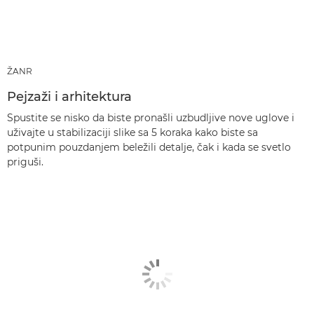
ŽANR
Pejzaži i arhitektura
Spustite se nisko da biste pronašli uzbudljive nove uglove i
uživajte u stabilizaciji slike sa 5 koraka kako biste sa
potpunim pouzdanjem beležili detalje, čak i kada se svetlo
priguši.