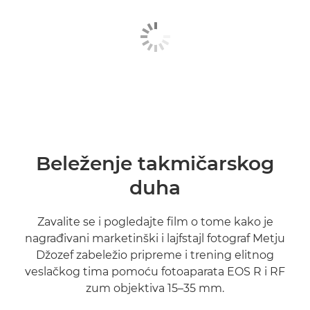
Beleženje takmičarskog
duha
Zavalite se i pogledajte film o tome kako je
nagrađivani marketinški i lajfstajl fotograf Metju
Džozef zabeležio pripreme i trening elitnog
veslačkog tima pomoću fotoaparata EOS R i RF
zum objektiva 15–35 mm.