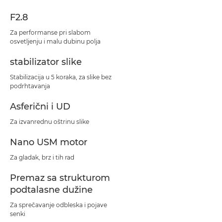
F2.8
Za performanse pri slabom
osvetljenju i malu dubinu polja
stabilizator slike
Stabilizacija u 5 koraka, za slike bez
podrhtavanja
Asferični i UD
Za izvanrednu oštrinu slike
Nano USM motor
Za gladak, brz i tih rad
Premaz sa strukturom
podtalasne dužine
Za sprečavanje odbleska i pojave
senki