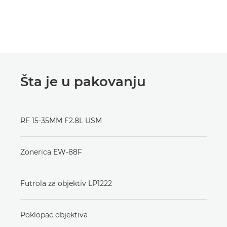
Šta je u pakovanju
RF 15-35MM F2.8L USM
Zonerica EW-88F
Futrola za objektiv LP1222
Poklopac objektiva