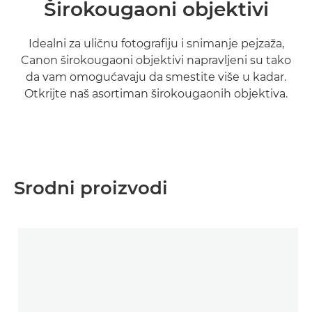
Širokougaoni objektivi
Idealni za uličnu fotografiju i snimanje pejzaža,
Canon širokougaoni objektivi napravljeni su tako
da vam omogućavaju da smestite više u kadar.
Otkrijte naš asortiman širokougaonih objektiva.
Saznajte više

Srodni proizvodi