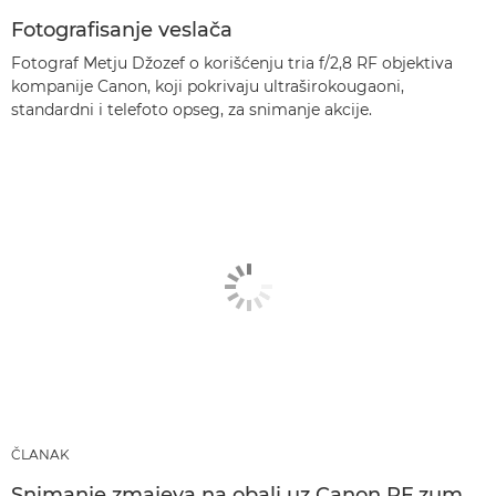
Fotografisanje veslača
Fotograf Metju Džozef o korišćenju tria f/2,8 RF objektiva
kompanije Canon, koji pokrivaju ultraširokougaoni,
standardni i telefoto opseg, za snimanje akcije.
ČLANAK
Snimanje zmajeva na obali uz Canon RF zum