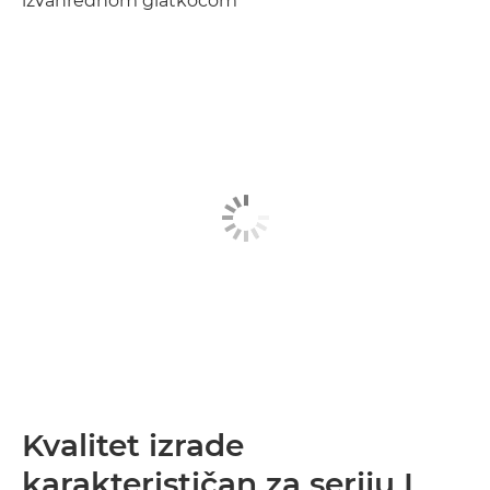
izvanrednom glatkoćom
Kvalitet izrade
karakterističan za seriju L