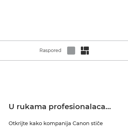
Raspored
Set tiled view
Set masonry view
U rukama profesionalaca…
Otkrijte kako kompanija Canon stiče