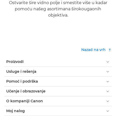
Ostvarite šire vidno polje i smestite više u kadar
pomoću našeg asortimana širokougaonih
objektiva.
Saznajte više

Nazad na vrh
Proizvodi
Usluge i rešenja
Pomoć i podrška
Učenje i obrazovanje
O kompaniji Canon
Moj nalog