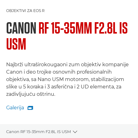
OBJEKTIVI ZA EOS R
CANON
RF 15-35MM F2.8L IS
USM
Najbrži ultraširokougaoni zum objektiv kompanije
Canon i deo trojke osnovnih profesionalnih
objektiva, sa Nano USM motorom, stabilizacijom
slike u 5 koraka i 3 asferična i 2 UD elementa, za
zadivljujuću oštrinu.
Galerija

Galerija
Canon RF 15-35mm F2.8L IS USM
Toggle breadcrumbs