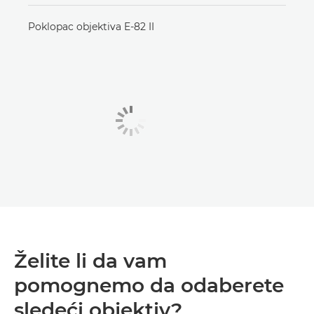
Poklopac objektiva E-82 II
Želite li da vam
pomognemo da odaberete
sledeći objektiv?