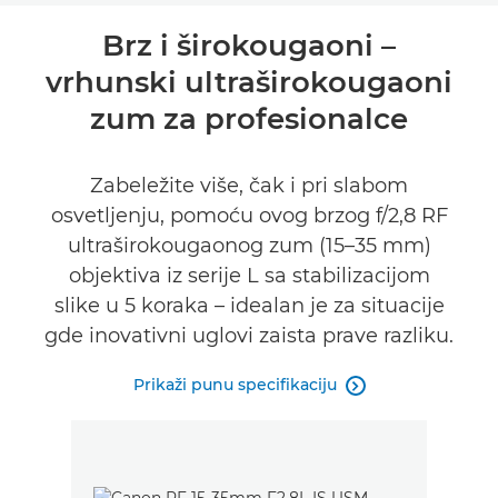
Pregled
Brz i širokougaoni –
vrhunski ultraširokougaoni
Specifikacije
zum za profesionalce
Galerija
Zabeležite više, čak i pri slabom
Podrška
osvetljenju, pomoću ovog brzog f/2,8 RF
ultraširokougaonog zum (15–35 mm)
objektiva iz serije L sa stabilizacijom
slike u 5 koraka – idealan je za situacije
gde inovativni uglovi zaista prave razliku.
Prikaži punu specifikaciju
