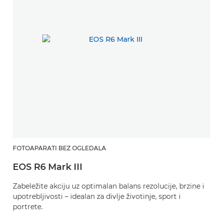
FOTOAPARATI BEZ OGLEDALA
H
EOS R6 Mark III
R
Zabeležite akciju uz optimalan balans rezolucije, brzine i
Sn
upotrebljivosti – idealan za divlje životinje, sport i
z
portrete.
s
sl