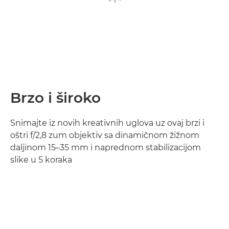
Brzo i široko
Snimajte iz novih kreativnih uglova uz ovaj brzi i
oštri f/2,8 zum objektiv sa dinamičnom žižnom
daljinom 15–35 mm i naprednom stabilizacijom
slike u 5 koraka