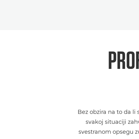
PROF
Bez obzira na to da li 
svakoj situaciji za
svestranom opsegu zum