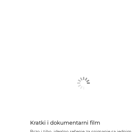
Kratki i dokumentarni film
Brzo i tiho, idealno rešenje za snimanje sa jednim