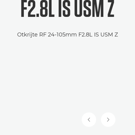
F2.8L IS USM Z
Otkrijte RF 24-105mm F2.8L IS USM Z
PRETHODNI SLAJD
SLEDEĆI SL