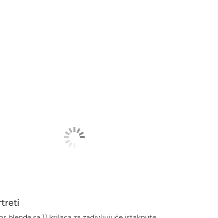
treti
r blende sa 11 krilaca za zadivljujuće istaknute