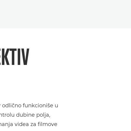
EKTIV
iv odlično funkcioniše u
ntrolu dubine polja,
manja videa za filmove