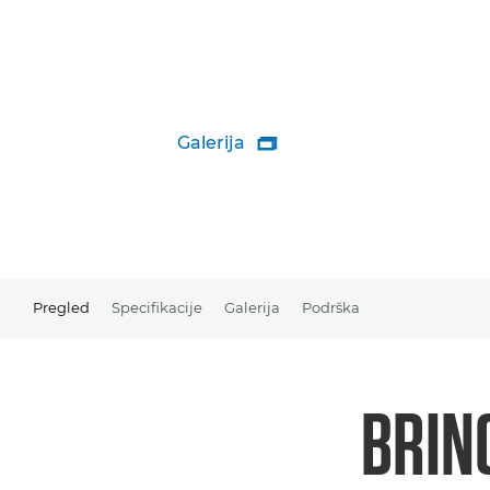
Galerija

Pregled
Specifikacije
Galerija
Podrška
BRIN