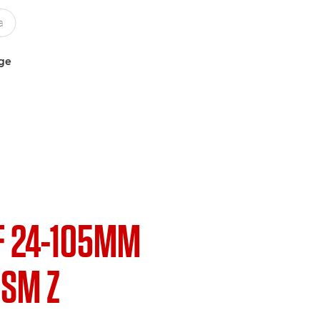
uge
F 24-105MM
USM Z