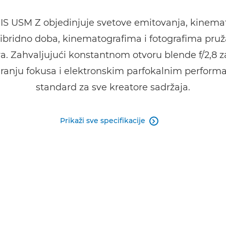
S USM Z objedinjuje svetove emitovanja, kinematogr
hibridno doba, kinematografima i fotografima pruža n
. Zahvaljujući konstantnom otvoru blende f/2,8 za
ranju fokusa i elektronskim parfokalnim performa
standard za sve kreatore sadržaja.
Prikaži sve specifikacije
