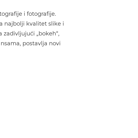
afije i fotografije.
ajbolji kvalitet slike i
 zadivljujući „bokeh“,
nsama, postavlja novi