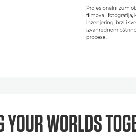
Profesionalni zum o
filmova i fotografi
inženjering, brzi i sv
izvanrednom oštrinom
procese.
G YOUR WORLDS
TOG