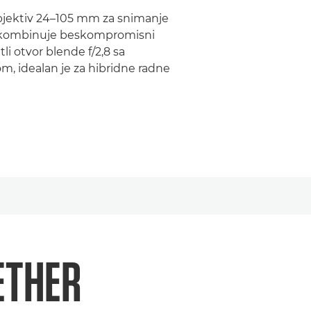
bjektiv 24–105 mm za snimanje
ja, kombinuje beskompromisni
etli otvor blende f/2,8 sa
, idealan je za hibridne radne
ETHER