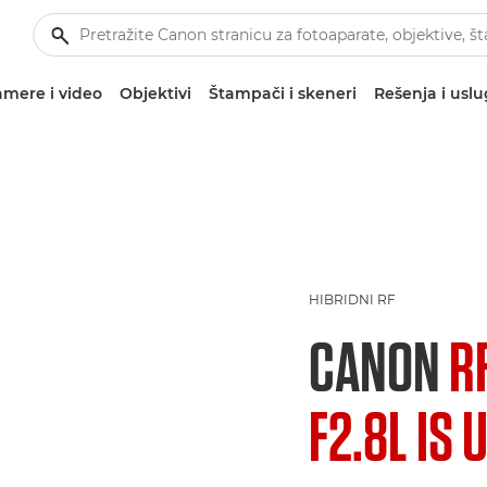
mere i video
Objektivi
Štampači i skeneri
Rešenja i usl
HIBRIDNI RF
CANON
R
F2.8L IS 