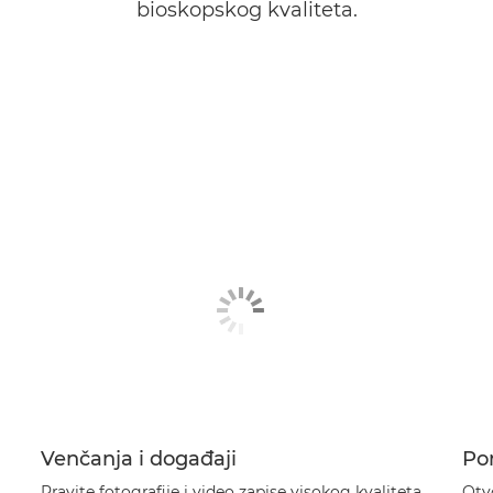
bioskopskog kvaliteta.
Venčanja i događaji
Por
Pravite fotografije i video zapise visokog kvaliteta
Otvo