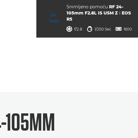
Snimljeno pomoću
RF 24-
105mm F2.8L IS USM Z
i
EOS
R5
otvor blende
brzina zatvarača
ISO



f/2.8
1/250 Sec
1600
4-105MM