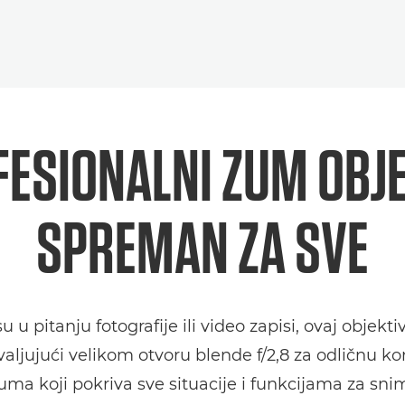
ESIONALNI ZUM OBJ
SPREMAN ZA SVE
su u pitanju fotografije ili video zapisi, ovaj objekt
hvaljujući velikom otvoru blende f/2,8 za odličnu ko
a koji pokriva sve situacije i funkcijama za sni