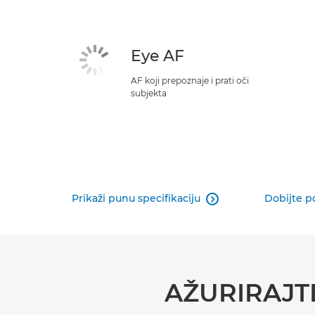
Eye AF
AF koji prepoznaje i prati oči
subjekta
Prikaži punu specifikaciju
Dobijte p

AŽURIRAJT