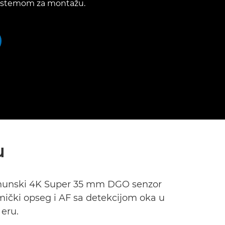
istemom za montažu.
u
vrhunski 4K Super 35 mm DGO senzor
ički opseg i AF sa detekcijom oka u
eru.