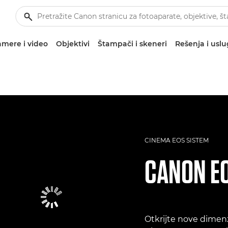
mere i video
Objektivi
Štampači i skeneri
Rešenja i usl
CINEMA EOS SISTEM
CANON
E
Otkrijte nove dimen