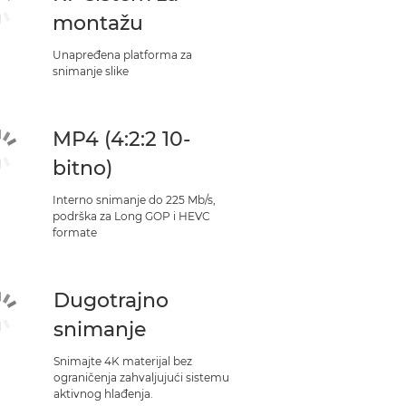
montažu
Unapređena platforma za
snimanje slike
MP4 (4:2:2 10-
bitno)
Interno snimanje do 225 Mb/s,
podrška za Long GOP i HEVC
formate
Dugotrajno
snimanje
Snimajte 4K materijal bez
ograničenja zahvaljujući sistemu
aktivnog hlađenja.