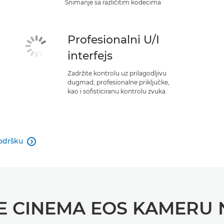
Snimanje sa različitim kodecima
Profesionalni U/I
interfejs
Zadržite kontrolu uz prilagodljivu
dugmad, profesionalne priključke,
kao i sofisticiranu kontrolu zvuka.
odršku

E CINEMA EOS KAMERU 