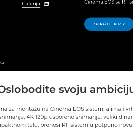
Cinema EOS sa RF s
Galerija

ZATRAŽITE POZIV
ka
Oslobodite svoju ambicij
ema za montažu na Cinema EOS sistem, a ima i 
nimanje, 4K 120p usporeno snimanje, veliki dinam
paktnom telu, prenosi RF sistem u potpuno novu 