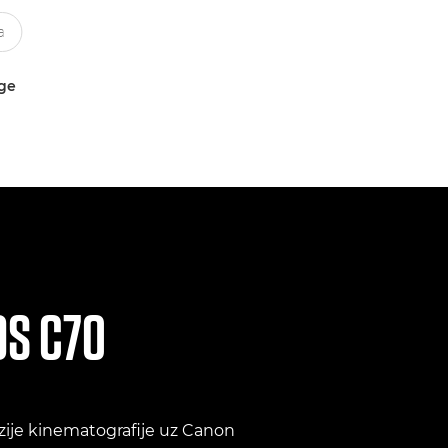
uge
OS C70
zije kinematografije uz Canon