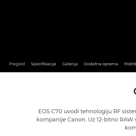
Pregled
Specifikacije
Galerija
Dodatna oprema
Podrš
EOS C70 uvodi tehnologiju RF sist
kompanije Canon. Uz 12-bitno RAW s
kom