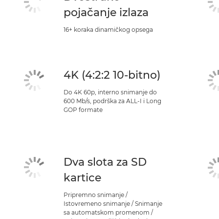
pojačanje izlaza
16+ koraka dinamičkog opsega
4K (4:2:2 10-bitno)
Do 4K 60p, interno snimanje do
600 Mb/s, podrška za ALL-I i Long
GOP formate
Dva slota za SD
kartice
Pripremno snimanje /
Istovremeno snimanje / Snimanje
sa automatskom promenom /