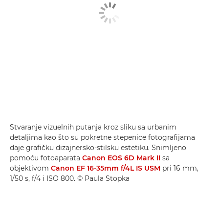
Stvaranje vizuelnih putanja kroz sliku sa urbanim
detaljima kao što su pokretne stepenice fotografijama
daje grafičku dizajnersko-stilsku estetiku. Snimljeno
pomoću fotoaparata
Canon EOS 6D Mark II
sa
objektivom
Canon EF 16-35mm f/4L IS USM
pri 16 mm,
1/50 s, f/4 i ISO 800. © Paula Stopka