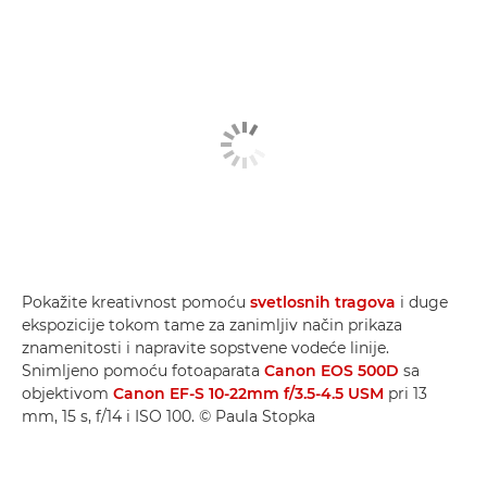
Pokažite kreativnost pomoću
svetlosnih tragova
i duge
ekspozicije tokom tame za zanimljiv način prikaza
znamenitosti i napravite sopstvene vodeće linije.
Snimljeno pomoću fotoaparata
Canon EOS 500D
sa
objektivom
Canon EF-S 10-22mm f/3.5-4.5 USM
pri 13
mm, 15 s, f/14 i ISO 100. © Paula Stopka