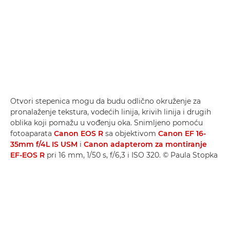
Otvori stepenica mogu da budu odlično okruženje za
pronalaženje tekstura, vodećih linija, krivih linija i drugih
oblika koji pomažu u vođenju oka. Snimljeno pomoću
fotoaparata
Canon EOS R
sa objektivom
Canon EF 16-
35mm f/4L IS USM
i
Canon adapterom za montiranje
EF-EOS R
pri 16 mm, 1/50 s, f/6,3 i ISO 320. © Paula Stopka