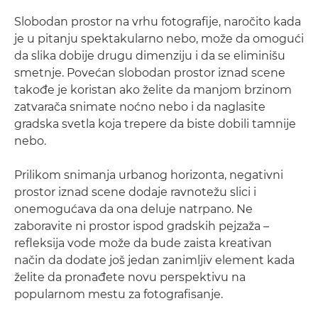
Slobodan prostor na vrhu fotografije, naročito kada
je u pitanju spektakularno nebo, može da omogući
da slika dobije drugu dimenziju i da se eliminišu
smetnje. Povećan slobodan prostor iznad scene
takođe je koristan ako želite da manjom brzinom
zatvarača snimate noćno nebo i da naglasite
gradska svetla koja trepere da biste dobili tamnije
nebo.
Prilikom snimanja urbanog horizonta, negativni
prostor iznad scene dodaje ravnotežu slici i
onemogućava da ona deluje natrpano. Ne
zaboravite ni prostor ispod gradskih pejzaža –
refleksija vode može da bude zaista kreativan
način da dodate još jedan zanimljiv element kada
želite da pronađete novu perspektivu na
popularnom mestu za fotografisanje.