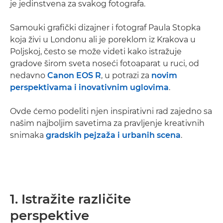
je jedinstvena za svakog fotografa.
Samouki grafički dizajner i fotograf Paula Stopka
koja živi u Londonu ali je poreklom iz Krakova u
Poljskoj, često se može videti kako istražuje
gradove širom sveta noseći fotoaparat u ruci, od
nedavno
Canon EOS R
, u potrazi za
novim
perspektivama i inovativnim uglovima
.
Ovde ćemo podeliti njen inspirativni rad zajedno sa
našim najboljim savetima za pravljenje kreativnih
snimaka
gradskih pejzaža i urbanih scena
.
1. Istražite različite
perspektive