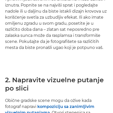
iznutra. Popnite se na najviši sprat i pogledajte
nadole ili u daljinu da biste istakli dizajn krovova uz
korišćenje svetla za uzbudljiv efekat. Ili ako imate
omiljenu zgradu u svom gradu, posetite je u
različito doba dana – zlatan sat neposredno pre
zalaska sunca može da rasplamsa i transformiše
scene. Pokušajte da je fotografišete sa različitih
mesta da biste pronašli ugao koji je potpuno vaš.
2. Napravite vizuelne putanje
po slici
Obične gradske scene mogu da ožive kada
fotograf napravi
kompoziciju sa zanimljivim
vizuelnim putanjama
. Otvori stepenica sa