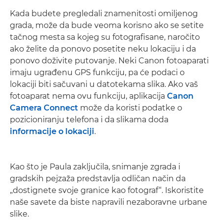
Kada budete pregledali znamenitosti omiljenog
grada, može da bude veoma korisno ako se setite
tačnog mesta sa kojeg su fotografisane, naročito
ako želite da ponovo posetite neku lokaciju i da
ponovo doživite putovanje. Neki Canon fotoaparati
imaju ugrađenu GPS funkciju, pa će podaci o
lokaciji biti sačuvani u datotekama slika. Ako vaš
fotoaparat nema ovu funkciju, aplikacija
Canon
Camera Connect
može da koristi podatke o
pozicioniranju telefona i da slikama doda
informacije o lokaciji
.
Kao što je Paula zaključila, snimanje zgrada i
gradskih pejzaža predstavlja odličan način da
„dostignete svoje granice kao fotograf“. Iskoristite
naše savete da biste napravili nezaboravne urbane
slike.