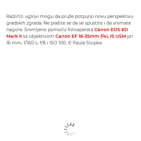
Različiti uglovi mogu da pruže potpuno novu perspektivu
gradskih zgrada. Ne plašite se da se spustite i da snimate
nagore. Snimljeno pomoću fotoaparata
Canon EOS 6D
Mark II
sa objektivom
Canon EF 16-35mm f/4L IS USM
pri
16 mm, 1/160 s, f/8 i ISO 100. © Paula Stopka