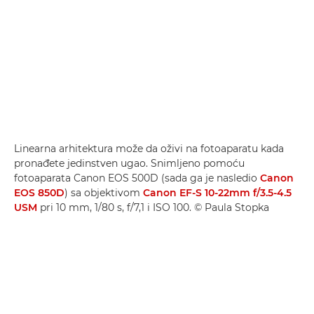
Linearna arhitektura može da oživi na fotoaparatu kada
pronađete jedinstven ugao. Snimljeno pomoću
fotoaparata Canon EOS 500D (sada ga je nasledio
Canon
EOS 850D
) sa objektivom
Canon EF-S 10-22mm f/3.5-4.5
USM
pri 10 mm, 1/80 s, f/7,1 i ISO 100. © Paula Stopka