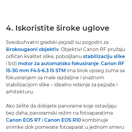
4. Iskoristite široke uglove
Sveobuhvatni gradski pejzaži su pogodni za
širokougaoni objektiv
. Objektivi Canon RF pružaju
odličan kvalitet slike, poboljšanu
stabilizaciju slike
i brži
motor za automatsko fokusiranje
.
Canon RF
15-30 mm F4.5-6.3 IS STM
ima širok opseg zuma sa
fokusiranjem sa male razdaljine i snažnom
stabilizacijom slike – idealno rešenje za pejzaže i
arhitekturu.
Ako želite da dobijete panorame koje ostavljaju
bez daha, panoramski režim na fotoaparatima
Canon EOS R7
i
Canon EOS R10
kombinuje
snimke dok pomerate fotoaparat u jednom smeru