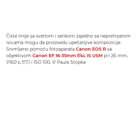
Čiste linije sa svetlom i senkom zajedno sa nepretrpanim
ivicama mogu da proizvedu upečatljive kompozicije.
Snimljeno pomoću fotoaparata
Canon EOS R
sa
objektivom
Canon EF 16-35mm f/4L IS USM
pri 26 mm,
1/160 s, f/7,1 i ISO 100. © Paula Stopka