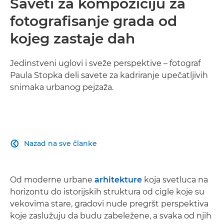
Saveti za kompoziciju za
fotografisanje grada od
kojeg zastaje dah
Jedinstveni uglovi i sveže perspektive – fotograf
Paula Stopka deli savete za kadriranje upečatljivih
snimaka urbanog pejzaža.
Nazad na sve članke

Od moderne urbane
arhitekture
koja svetluca na
horizontu do istorijskih struktura od cigle koje su
vekovima stare, gradovi nude pregršt perspektiva
koje zaslužuju da budu zabeležene, a svaka od njih