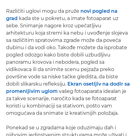
Različiti uglovi mogu da pruže
novi pogled na
grad
kada ste u pokretu, a imate fotoaparat uz
sebe. Snimanje nagore kroz upečatljivu
arhitekturu koja stremi ka nebu i uvođenje slojeva
sa različitim spratovima zgrade može da poveća
dubinu i da vodi oko. Takođe možete da isprobate
pogled odozgo kako biste dobili uzbudljivu
panoramu krovova i nebodera, pogled sa
vidikovaca ili da snimite scenu pejzaža preko
površine vode sa niske tačke gledišta, da biste
dobili slikarsku refleksiju.
Ekran osetljiv na dodir sa
promenljivim uglom
vašeg fotoaparata idealan je
za takve scenarije, naročito kada se fotoaparat
koristi u kombinaciji sa stativom, pošto vam
omogućava da snimate iz kreativnijih položaja.
Ponekad se u zgradama koje oduzimaju dah i
njihovim jedinstvenim strukturama može uživati i