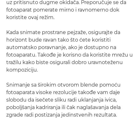
uz pritisnuto dugme okidača. Preporučuje se da
fotoaparat pomerate mirno i ravnomerno dok
koristite ovaj režim.
Kada snimate prostrane pejzaže, osigurajte da
horizont bude ravan tako što ćete koristiti
automatsko poravnanje, ako je dostupno na
fotoaparatu. Takođe je korisno da koristite mrežu u
tražilu kako biste osigurali dobro uravnoteženu
kompoziciju.
Snimanje sa širokim otvorom blende pomoću
fotoaparata visoke rezolucije takođe vam daje
slobodu da isečete sliku radi uklanjanja ivica,
poboljšanja kadriranja ili čak naglašavanja dela
zgrade radi postizanja jedinstvenih rezultata.