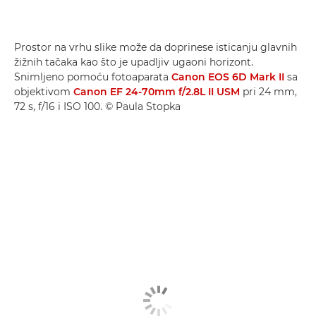
Prostor na vrhu slike može da doprinese isticanju glavnih
žižnih tačaka kao što je upadljiv ugaoni horizont.
Snimljeno pomoću fotoaparata
Canon EOS 6D Mark II
sa
objektivom
Canon EF 24-70mm f/2.8L II USM
pri 24 mm,
72 s, f/16 i ISO 100. © Paula Stopka