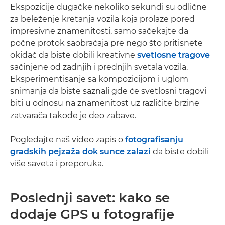
Ekspozicije dugačke nekoliko sekundi su odlične
za beleženje kretanja vozila koja prolaze pored
impresivne znamenitosti, samo sačekajte da
počne protok saobraćaja pre nego što pritisnete
okidač da biste dobili kreativne
svetlosne tragove
sačinjene od zadnjih i prednjih svetala vozila.
Eksperimentisanje sa kompozicijom i uglom
snimanja da biste saznali gde će svetlosni tragovi
biti u odnosu na znamenitost uz različite brzine
zatvarača takođe je deo zabave.
Pogledajte naš video zapis o
fotografisanju
gradskih pejzaža dok sunce zalazi
da biste dobili
više saveta i preporuka.
Poslednji savet: kako se
dodaje GPS u fotografije