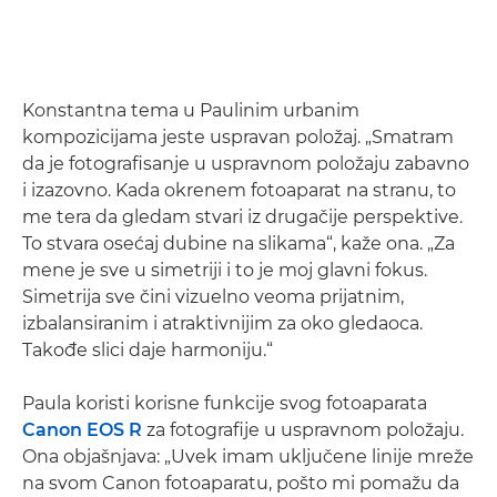
Konstantna tema u Paulinim urbanim
kompozicijama jeste uspravan položaj. „Smatram
da je fotografisanje u uspravnom položaju zabavno
i izazovno. Kada okrenem fotoaparat na stranu, to
me tera da gledam stvari iz drugačije perspektive.
To stvara osećaj dubine na slikama“, kaže ona. „Za
mene je sve u simetriji i to je moj glavni fokus.
Simetrija sve čini vizuelno veoma prijatnim,
izbalansiranim i atraktivnijim za oko gledaoca.
Takođe slici daje harmoniju.“
Paula koristi korisne funkcije svog fotoaparata
Canon EOS R
za fotografije u uspravnom položaju.
Ona objašnjava: „Uvek imam uključene linije mreže
na svom Canon fotoaparatu, pošto mi pomažu da