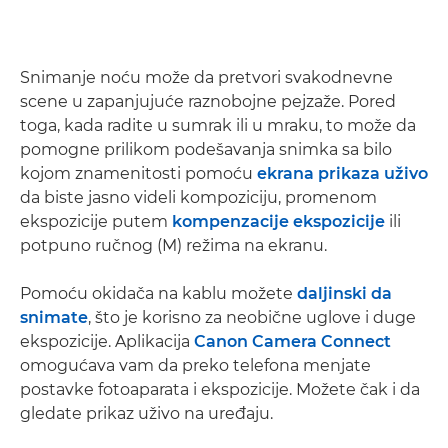
Snimanje noću može da pretvori svakodnevne
scene u zapanjujuće raznobojne pejzaže. Pored
toga, kada radite u sumrak ili u mraku, to može da
pomogne prilikom podešavanja snimka sa bilo
kojom znamenitosti pomoću
ekrana prikaza uživo
da biste jasno videli kompoziciju, promenom
ekspozicije putem
kompenzacije ekspozicije
ili
potpuno ručnog (M) režima na ekranu.
Pomoću okidača na kablu možete
daljinski da
snimate
, što je korisno za neobične uglove i duge
ekspozicije. Aplikacija
Canon Camera Connect
omogućava vam da preko telefona menjate
postavke fotoaparata i ekspozicije. Možete čak i da
gledate prikaz uživo na uređaju.