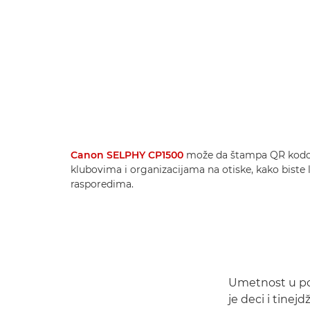
Canon SELPHY CP1500
može da štampa QR kodov
klubovima i organizacijama na otiske, kako biste l
rasporedima.
Umetnost u pon
je deci i tinej