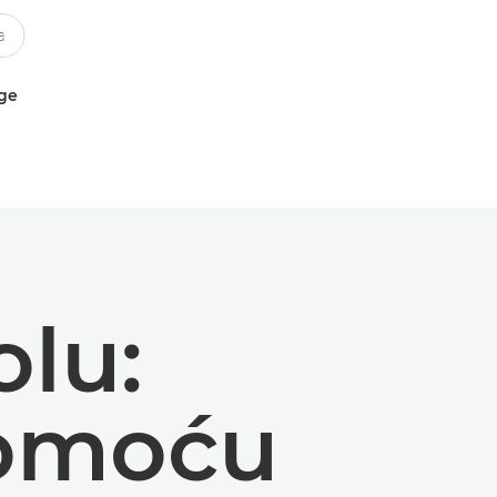
uge
olu:
pomoću