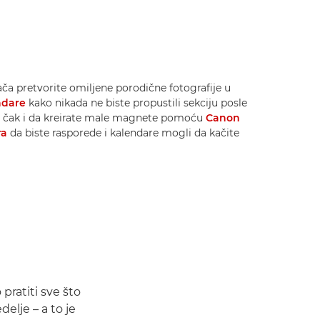
 pretvorite omiljene porodične fotografije u
ndare
kako nikada ne biste propustili sekciju posle
te čak i da kreirate male magnete pomoću
Canon
ra
da biste rasporede i kalendare mogli da kačite
pratiti sve što
elje – a to je