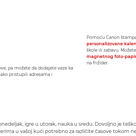
Pomoću Canon štampača
personalizovane kale
škole ili zabavu. Može
magnetnog foto-papi
na frižider.
e, pa možete da dodajete veze ka
ako pristupili adresama i
edeljak, igre u utorak, nauka u sredu. Dovoljno je teško 
džerima u vašoj kući potrebno za različite časove tokom ned