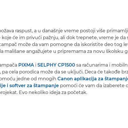
ožava raspust, a u današnje vreme postoji više primamlji
koje će im privući pažnju, ali dok trepnete, vreme je da 
štampač može da vam pomogne da iskoristite deo tog le
da mališane angažujete u pripremama za novu školsku g
štampača
PIXMA
i
SELPHY CP1500
sa računarima i mobil
, pa cela porodica može da se uključi. Deca će takođe brz
pomoću jedne od mnogih
Canon aplikacija za štampanj
je i softver za štampanje
pomoći će vam da izaberete 
projekat. Evo nekoliko ideja za početak.