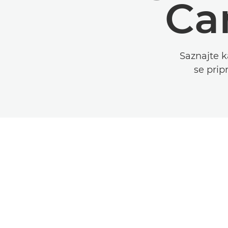
Ca
Saznajte 
se prip