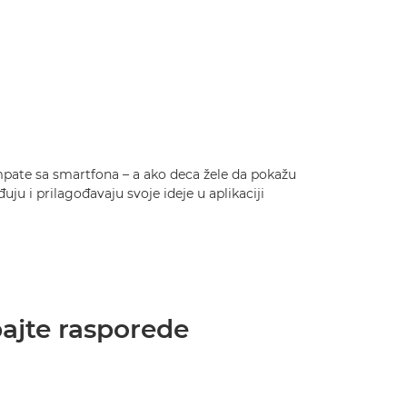
te sa smartfona – a ako deca žele da pokažu
ju i prilagođavaju svoje ideje u aplikaciji
pajte rasporede