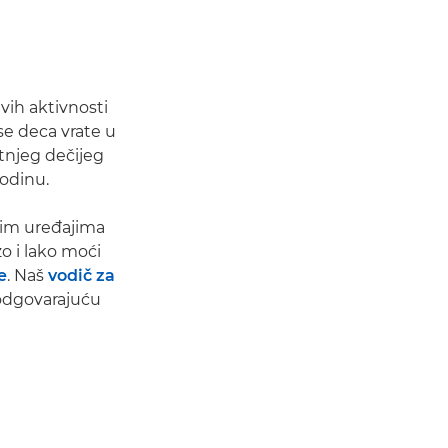
vih aktivnosti
se deca vrate u
tnjeg dečijeg
odinu.
nim uređajima
o i lako moći
e
. Naš
vodič za
odgovarajuću