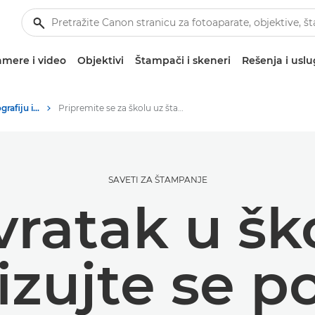
mere i video
Objektivi
Štampači i skeneri
Rešenja i usl
Saveti i tehnike za fotografiju i štampanje
Pripremite se za školu uz štampanje
SAVETI ZA ŠTAMPANJE
ratak u šk
izujte se 