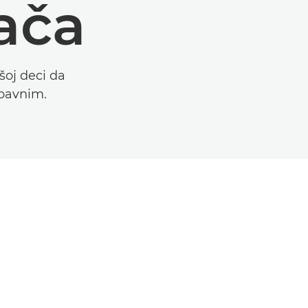
ača
oj deci da
abavnim.