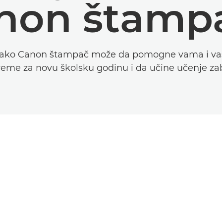
non štamp
kako Canon štampač može da pomogne vama i vaš
reme za novu školsku godinu i da učine učenje z