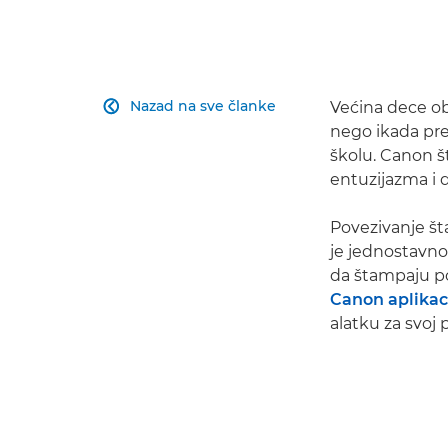
Nazad na sve članke
Većina dece ob

nego ikada pre 
školu. Canon 
entuzijazma i 
Povezivanje 
je jednostavno
da štampaju 
Canon aplikaci
alatku za svoj 