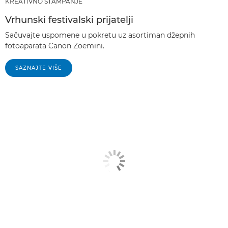
KREATIVNO ŠTAMPANJE
Vrhunski festivalski prijatelji
Sačuvajte uspomene u pokretu uz asortiman džepnih
fotoaparata Canon Zoemini.
SAZNAJTE VIŠE