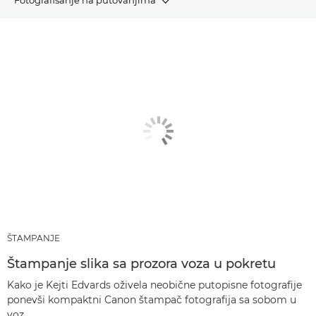
ČLANCI
PREPORUČENI PROIZVODI I KOMPLETI
Druge teme
ŠTAMPANJE
Štampanje slika sa prozora voza u pokretu
Kako je Kejti Edvards oživela neobične putopisne fotografije
ponevši kompaktni Canon štampač fotografija sa sobom u
voz.