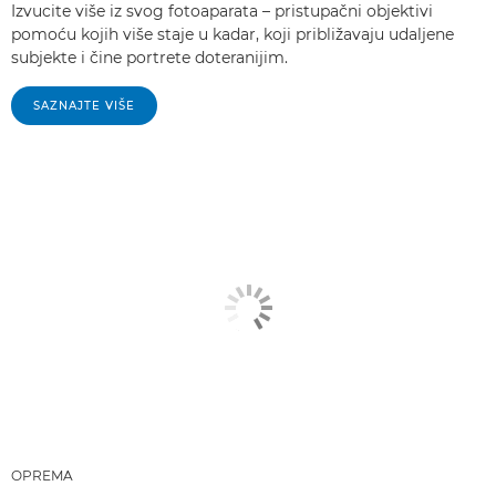
Izvucite više iz svog fotoaparata – pristupačni objektivi
pomoću kojih više staje u kadar, koji približavaju udaljene
subjekte i čine portrete doteranijim.
SAZNAJTE VIŠE
OPREMA