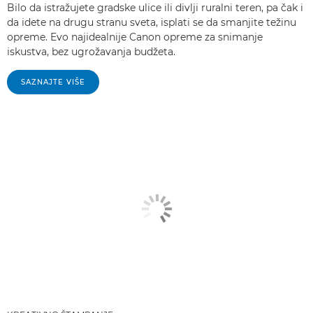
Bilo da istražujete gradske ulice ili divlji ruralni teren, pa čak i
da idete na drugu stranu sveta, isplati se da smanjite težinu
opreme. Evo najidealnije Canon opreme za snimanje
iskustva, bez ugrožavanja budžeta.
SAZNAJTE VIŠE