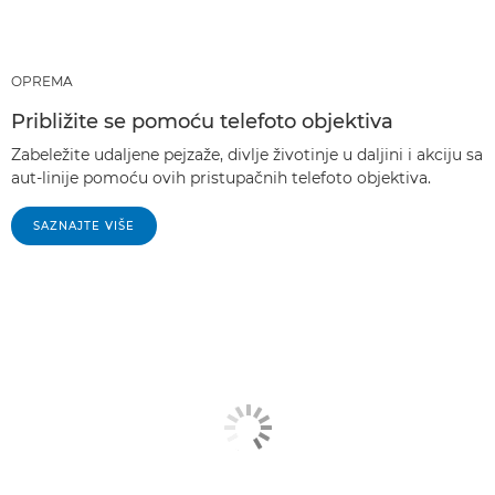
OPREMA
Približite se pomoću telefoto objektiva
Zabeležite udaljene pejzaže, divlje životinje u daljini i akciju sa
aut-linije pomoću ovih pristupačnih telefoto objektiva.
SAZNAJTE VIŠE