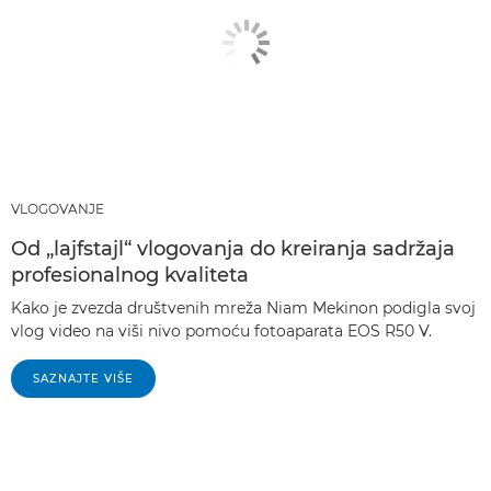
VLOGOVANJE
Od „lajfstajl“ vlogovanja do kreiranja sadržaja
profesionalnog kvaliteta
Kako je zvezda društvenih mreža Niam Mekinon podigla svoj
vlog video na viši nivo pomoću fotoaparata EOS R50 V.
SAZNAJTE VIŠE