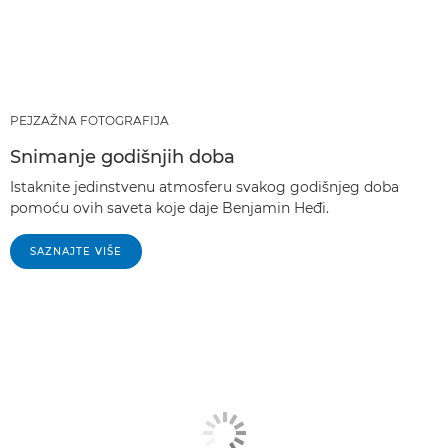
PEJZAŽNA FOTOGRAFIJA
Snimanje godišnjih doba
Istaknite jedinstvenu atmosferu svakog godišnjeg doba
pomoću ovih saveta koje daje Benjamin Heđi.
SAZNAJTE VIŠE