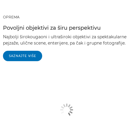
OPREMA
Povoljni objektivi za širu perspektivu
Najbolji širokougaoni i ultraširoki objektivi za spektakularne
pejzaže, ulične scene, enterijere, pa čak i grupne fotografije.
SAZNAJTE VIŠE