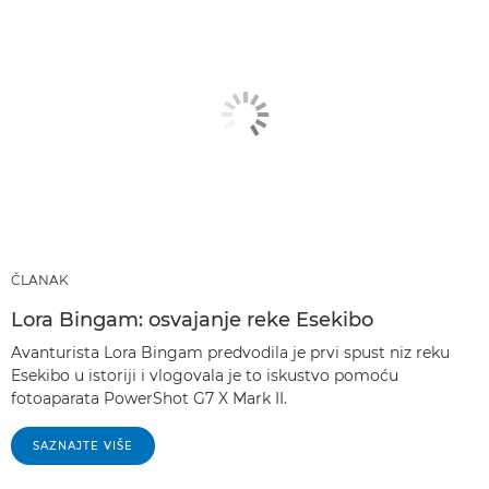
ČLANAK
Lora Bingam: osvajanje reke Esekibo
Avanturista Lora Bingam predvodila je prvi spust niz reku
Esekibo u istoriji i vlogovala je to iskustvo pomoću
fotoaparata PowerShot G7 X Mark II.
SAZNAJTE VIŠE