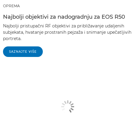
OPREMA
Najbolji objektivi za nadogradnju za EOS R50
Najbolji pristupačni RF objektivi za približavanje udaljenih
subjekata, hvatanje prostranih pejzaža i snimanje upečatljivih
portreta.
SAZNAJTE VIŠE