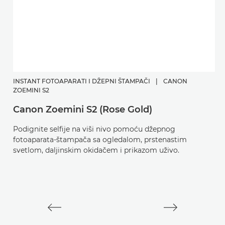
INSTANT FOTOAPARATI I DŽEPNI ŠTAMPAČI
|
CANON
ZOEMINI S2
Canon Zoemini S2 (Rose Gold)
K
Podignite selfije na viši nivo pomoću džepnog
P
fotoaparata-štampača sa ogledalom, prstenastim
svetlom, daljinskim okidačem i prikazom uživo.
V
ko
i