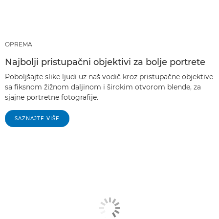
OPREMA
Najbolji pristupačni objektivi za bolje portrete
Poboljšajte slike ljudi uz naš vodič kroz pristupačne objektive
sa fiksnom žižnom daljinom i širokim otvorom blende, za
sjajne portretne fotografije.
SAZNAJTE VIŠE