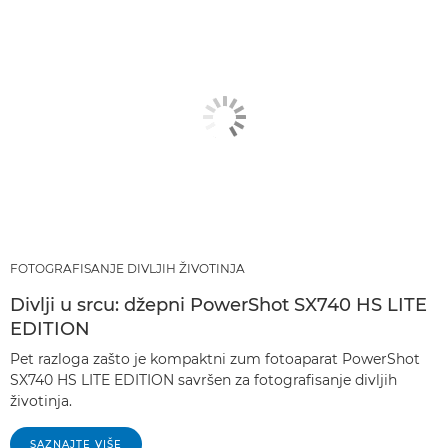
FOTOGRAFISANJE DIVLJIH ŽIVOTINJA
Divlji u srcu: džepni PowerShot SX740 HS LITE
EDITION
Pet razloga zašto je kompaktni zum fotoaparat PowerShot
SX740 HS LITE EDITION savršen za fotografisanje divljih
životinja.
SAZNAJTE VIŠE