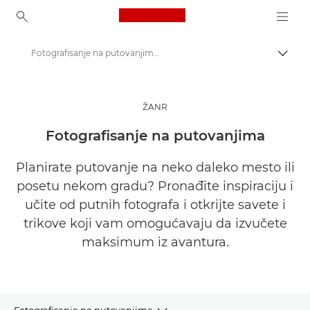
Canon Logo, back to ho
Fotografisanje na putovanjima | Pronađite inspiraciju
Uključ
Canon
Pronađite inspiraciju | Saveti za fotografisanje / štampanje i vodiči za kupce
ŽANR
Priče o fotografiji i kreativnosti
Fotografisanje na putovanjima
Planirate putovanje na neko daleko mesto ili
posetu nekom gradu? Pronađite inspiraciju i
učite od putnih fotografa i otkrijte savete i
trikove koji vam omogućavaju da izvučete
maksimum iz avantura.
Fotografisanje na putovanjima