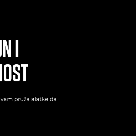
N I
NOST
V vam pruža alatke da