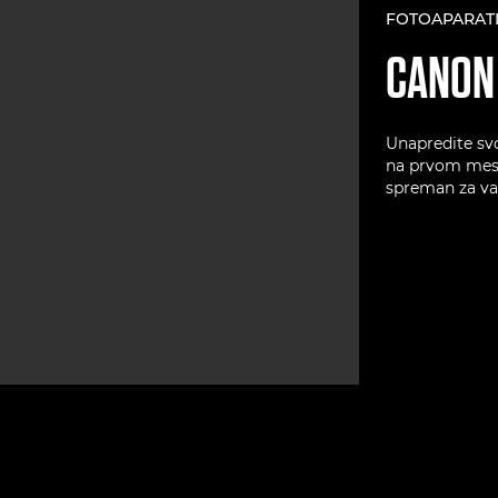
FOTOAPARATI
CANO
Unapredite sv
na prvom mestu
spreman za va