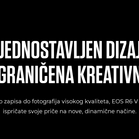
JEDNOSTAVLJEN DIZAJ
GRANIČENA KREATIV
 zapisa do fotografija visokog kvaliteta, EOS R6 
ispričate svoje priče na nove, dinamične načine.