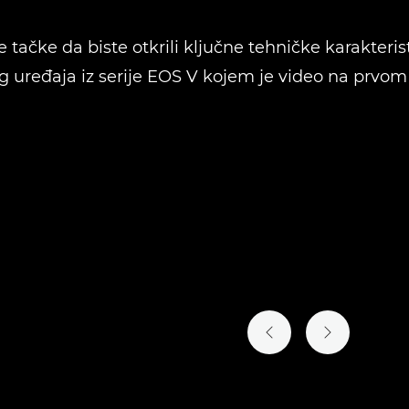
e tačke da biste otkrili ključne tehničke karakteri
 uređaja iz serije EOS V kojem je video na prvom
PRETHODNI SLAJD
SLEDEĆI SL