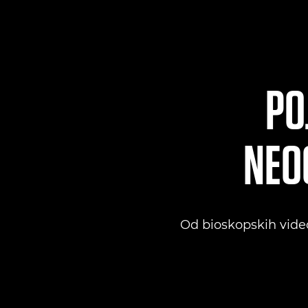
PO
NEO
Od bioskopskih video