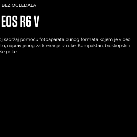
 BEZ OGLEDALA
N
EOS R6 V
oj sadržaj pomoću fotoaparata punog formata kojem je video
, napravljenog za kreiranje iz ruke. Kompaktan, bioskopski i
še priče.