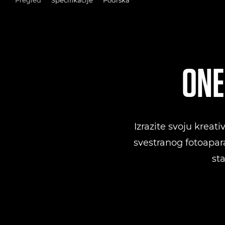
ONE
Izrazite svoju kre
svestranog fotoapa
sta