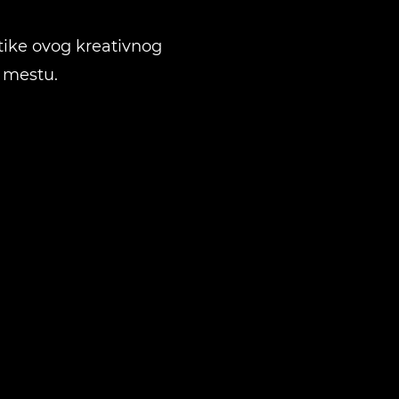
stike ovog kreativnog
 mestu.
AJD