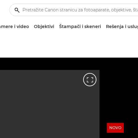
mere i video
Objektivi
Štampači i skeneri
Rešenja i usl
NOVO