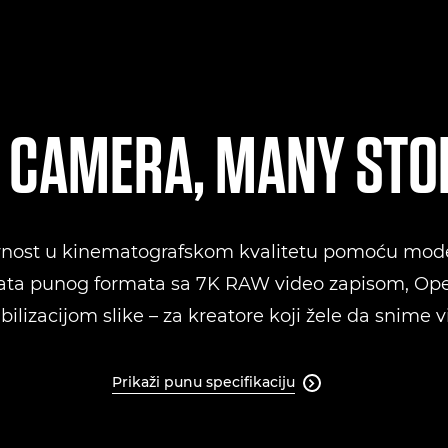
 CAMERA, MANY STO
ativnost u kinematografskom kvalitetu pomoću mod
rata punog formata sa 7K RAW video zapisom, Op
bilizacijom slike – za kreatore koji žele da snime v
Prikaži punu specifikaciju
