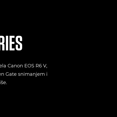
RIES
ela Canon EOS R6 V,
en Gate snimanjem i
iše.