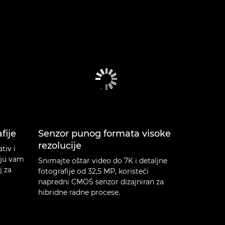
fije
Senzor punog formata visoke
rezolucije
tiv i
aju vam
Snimajte oštar video do 7K i detaljne
j za
fotografije od 32,5 MP, koristeći
napredni CMOS senzor dizajniran za
hibridne radne procese.