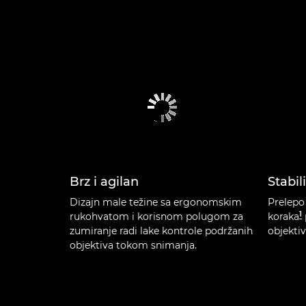
Brz i agilan
Stabil
Dizajn male težine sa ergonomskim
Prelepo 
1
rukohvatom i korisnom polugom za
koraka
zumiranje radi lake kontrole podržanih
objektiv
objektiva tokom snimanja.