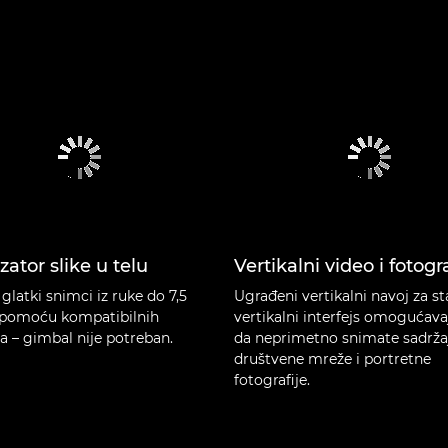
izator slike u telu
Vertikalni video i fotogra
glatki snimci iz ruke do 7,5
Ugrađeni vertikalni navoj za sta
pomoću kompatibilnih
vertikalni interfejs omogućav
a – gimbal nije potreban.
da neprimetno snimate sadrža
društvene mreže i portretne
fotografije.