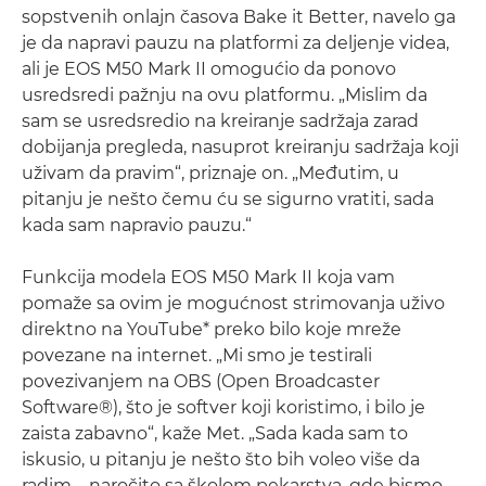
sopstvenih onlajn časova Bake it Better, navelo ga
je da napravi pauzu na platformi za deljenje videa,
ali je EOS M50 Mark II omogućio da ponovo
usredsredi pažnju na ovu platformu. „Mislim da
sam se usredsredio na kreiranje sadržaja zarad
dobijanja pregleda, nasuprot kreiranju sadržaja koji
uživam da pravim“, priznaje on. „Međutim, u
pitanju je nešto čemu ću se sigurno vratiti, sada
kada sam napravio pauzu.“
Funkcija modela EOS M50 Mark II koja vam
pomaže sa ovim je mogućnost strimovanja uživo
direktno na YouTube* preko bilo koje mreže
povezane na internet. „Mi smo je testirali
povezivanjem na OBS (Open Broadcaster
Software®), što je softver koji koristimo, i bilo je
zaista zabavno“, kaže Met. „Sada kada sam to
iskusio, u pitanju je nešto što bih voleo više da
radim – naročito sa školom pekarstva, gde bismo