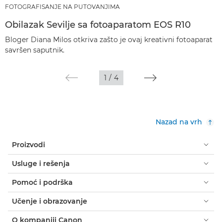
FOTOGRAFISANJE NA PUTOVANJIMA
Obilazak Sevilje sa fotoaparatom EOS R10
Bloger Diana Milos otkriva zašto je ovaj kreativni fotoaparat
savršen saputnik.
1
/
4
Nazad na vrh
Proizvodi
Usluge i rešenja
Pomoć i podrška
Učenje i obrazovanje
O kompaniji Canon