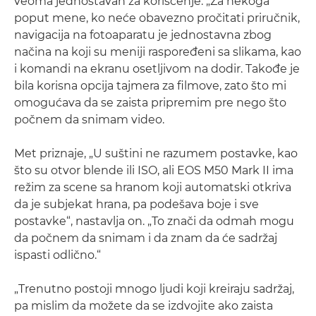
veoma jednostavan za korišćenje. „Za nekoga
poput mene, ko neće obavezno pročitati priručnik,
navigacija na fotoaparatu je jednostavna zbog
načina na koji su meniji raspoređeni sa slikama, kao
i komandi na ekranu osetljivom na dodir. Takođe je
bila korisna opcija tajmera za filmove, zato što mi
omogućava da se zaista pripremim pre nego što
počnem da snimam video.
Met priznaje, „U suštini ne razumem postavke, kao
što su otvor blende ili ISO, ali EOS M50 Mark II ima
režim za scene sa hranom koji automatski otkriva
da je subjekat hrana, pa podešava boje i sve
postavke“, nastavlja on. „To znači da odmah mogu
da počnem da snimam i da znam da će sadržaj
ispasti odlično.“
„Trenutno postoji mnogo ljudi koji kreiraju sadržaj,
pa mislim da možete da se izdvojite ako zaista