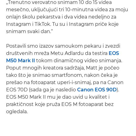
„Trenutno verovatno snimam 10 do 15 videa
mesečno, uključujući tri 10-minutna videa za moju
onlajn školu pekarstva i dva videa nedeljno za
Instagram i TikTok. Tu su i Instagram priče koje
snimam svaki dan.“
Postavili smo izazov samoukom pekaru i zvezdi
društvenih mreža Metu Adlardu da testira
EOS
M50 Mark II
tokom dinamičnog video snimanja.
Poput mnogih kreatora sadržaja, Matt je počeo
tako što je snimao smartfonom, nakon čeka je
prešao na fotoaparat uperi-i-snimaj, pa na Canon
EOS 70D (sada ga je nasledio
Canon EOS 90D
).
EOS M50 Mark II mu je dao uvid u kvalitet i
praktičnost koje pruža EOS M fotoaparat bez
ogledala.