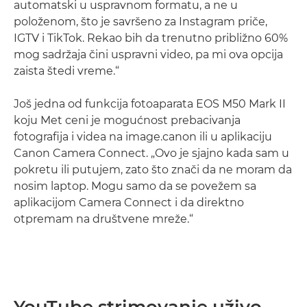
automatski u uspravnom formatu, a ne u
položenom, što je savršeno za Instagram priče,
IGTV i TikTok. Rekao bih da trenutno približno 60%
mog sadržaja čini uspravni video, pa mi ova opcija
zaista štedi vreme.“
Još jedna od funkcija fotoaparata EOS M50 Mark II
koju Met ceni je mogućnost prebacivanja
fotografija i videa na image.canon ili u aplikaciju
Canon Camera Connect. „Ovo je sjajno kada sam u
pokretu ili putujem, zato što znači da ne moram da
nosim laptop. Mogu samo da se povežem sa
aplikacijom Camera Connect i da direktno
otpremam na društvene mreže.“
YouTube strimovanje uživo