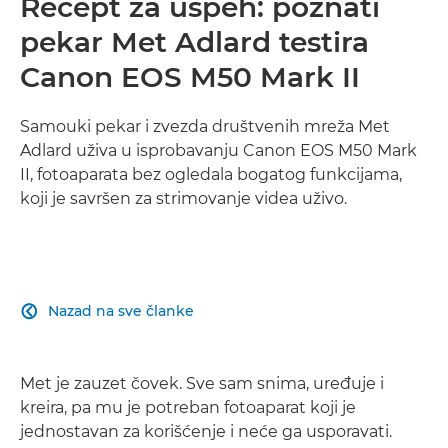
Recept za uspeh: poznati
pekar Met Adlard testira
Canon EOS M50 Mark II
Samouki pekar i zvezda društvenih mreža Met
Adlard uživa u isprobavanju Canon EOS M50 Mark
II, fotoaparata bez ogledala bogatog funkcijama,
koji je savršen za strimovanje videa uživo.
Nazad na sve članke

Met je zauzet čovek. Sve sam snima, uređuje i
kreira, pa mu je potreban fotoaparat koji je
jednostavan za korišćenje i neće ga usporavati.