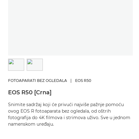
FOTOAPARATI BEZ OGLEDALA
|
EOS R50
EOS R50 [Crna]
Snimite sadržaj koji će privući najviše pažnje pomoću
ovog EOS R fotoaparata bez ogledala, od oštrih
fotografija do 4K filmova i strimova uživo. Sve u jednom
namenskom uređaju.