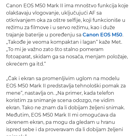
Canon EOS M50 Mark II ima mnoštvo funkcija koje
olakšavaju vlogovanje, uključujući AF sa
otkrivanjem oka za oštre selfije, koji funkcioniše u
režimu za filmove i u servo režimu, kao i duže
trajanje baterije u poređenju sa
Canon EOS M50
.
„Takođe je veoma kompaktan i lagan“ kaže Met.
„To mi je važno zato što stalno pomeram
fotoaparat, skidam ga sa nosača, menjam položaje,
okrećem ga itd.“
„Čak i ekran sa promenljivim uglom na modelu
EOS M50 Mark II predstavlja tehnološki pomak za
mene“, nastavlja on. „Na primer, kada telefon
koristim za snimanje scena odozgo, ne vidim
ekran. Tako ne znam da li dobijam željeni snimak.
Međutim, EOS M50 Mark II mi omogućava da
okrenem ekran, pa mogu da gledam u hranu
ispred sebe i da proveravam da li dobijam željeni