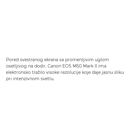
Pored svestranog ekrana sa promenljivim uglom
osetljivog na dodir, Canon EOS M50 Mark II ima
elektronsko tražilo visoke rezolucije koje daje jasnu sliku
pri intenzivnom svetlu.