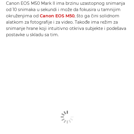
Canon EOS M50 Mark II ima brzinu uzastopnog snimanja
od 10 snimaka u sekundi i može da fokusira u tamnijim
okruženjima od
Canon EOS M50
, što ga čini solidnom
alatkom za fotografije i za video. Takođe ima režim za
snimanje hrane koji intuitivno otkriva subjekte i podešava
postavke u skladu sa tim.