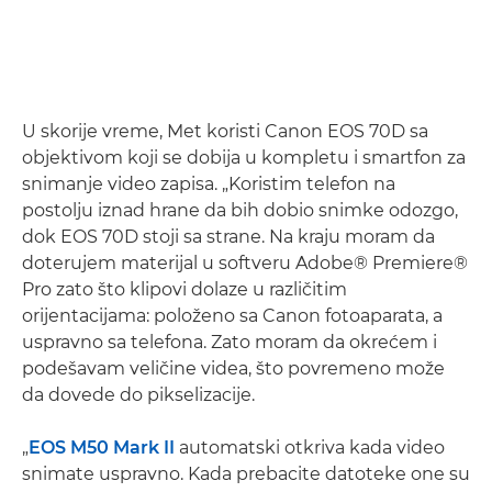
U skorije vreme, Met koristi Canon EOS 70D sa
objektivom koji se dobija u kompletu i smartfon za
snimanje video zapisa. „Koristim telefon na
postolju iznad hrane da bih dobio snimke odozgo,
dok EOS 70D stoji sa strane. Na kraju moram da
doterujem materijal u softveru Adobe® Premiere®
Pro zato što klipovi dolaze u različitim
orijentacijama: položeno sa Canon fotoaparata, a
uspravno sa telefona. Zato moram da okrećem i
podešavam veličine videa, što povremeno može
da dovede do pikselizacije.
„
EOS M50 Mark II
automatski otkriva kada video
snimate uspravno. Kada prebacite datoteke one su