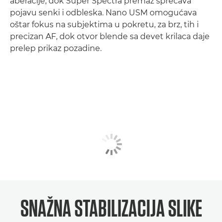
aberacije, dok Super Spectra premaz sprečava
pojavu senki i odbleska. Nano USM omogućava
oštar fokus na subjektima u pokretu, za brz, tih i
precizan AF, dok otvor blende sa devet krilaca daje
prelep prikaz pozadine.
SNAŽNA
STABILIZACIJA SLIKE