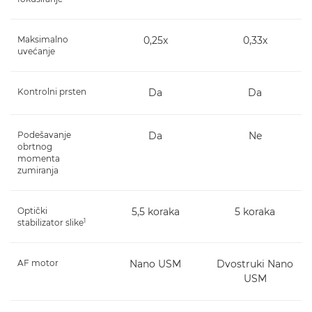
Maksimalno
0,25x
0,33x
uvećanje
Kontrolni prsten
Da
Da
Podešavanje
Da
Ne
obrtnog
momenta
zumiranja
Optički
5,5 koraka
5 koraka
1
stabilizator slike
AF motor
Nano USM
Dvostruki Nano
USM