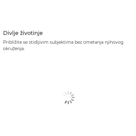
Divlje životinje
Približite se stidljivim subjektima bez ometanja njihovog
okruženja.