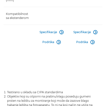
(mm)
Kompatibilnost
sa ekstenderom
Specifikacije
Specifikacije


Podrška
Podrška


Testirano u skladu sa CIPA standardima
Objektivi koji su otporni na prašinu/vlagu poseduju gumeni
prsten na ležištu za montiranje koji može da izazove blago
habanje ležišta na fotoaparatu. To ni na koji način ne utiče na