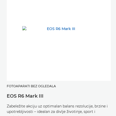
FOTOAPARATI BEZ OGLEDALA
F
EOS R6 Mark III
E
Zabeležite akciju uz optimalan balans rezolucije, brzine i
Fo
upotrebljivosti – idealan za divlje životinje, sport i
p