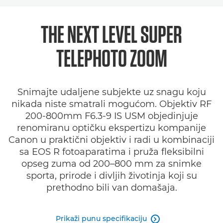
Pregled
THE NEXT LEVEL
SUPER
Specifikacije
TELEPHOTO ZOOM
Galerija
Snimajte udaljene subjekte uz snagu koju
Podrška
nikada niste smatrali mogućom. Objektiv RF
200-800mm F6.3-9 IS USM objedinjuje
renomiranu optičku ekspertizu kompanije
Canon u praktični objektiv i radi u kombinaciji
sa EOS R fotoaparatima i pruža fleksibilni
opseg zuma od 200–800 mm za snimke
sporta, prirode i divljih životinja koji su
prethodno bili van domašaja.
Prikaži punu specifikaciju
