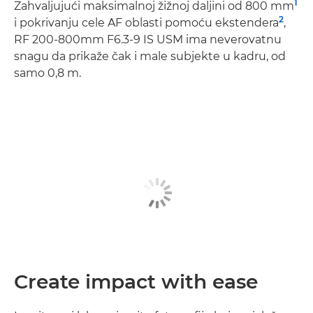
1
Zahvaljujući maksimalnoj žižnoj daljini od 800 mm
2
i pokrivanju cele AF oblasti pomoću ekstendera
,
RF 200-800mm F6.3-9 IS USM ima neverovatnu
snagu da prikaže čak i male subjekte u kadru, od
samo 0,8 m.
Create impact with ease