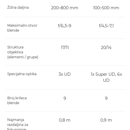
Žižna daljina
200–800 mm
100–500 mm
Maksimalni otvor
f/6,3–9
f/4,5–7,1
blende
Struktura
17/11
20/14
objektiva
(elementi / grupe)
Specijalna optika
3x UD
1x Super UD, 6x
UD
Broj krilaca
9
9
blende
Najmanja
0,8 m
0,9 m
razdaljina za
fokusiranje