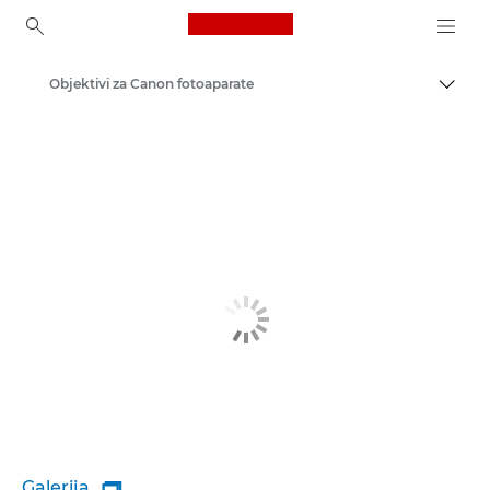
Canon Logo, back to ho
Objektivi za Canon fotoaparate
Uključ
Canon
Galerija
