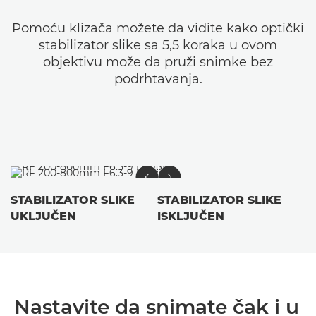
Pomoću klizača možete da vidite kako optički
stabilizator slike sa 5,5 koraka u ovom
objektivu može da pruži snimke bez
podrhtavanja.
STABILIZATOR SLIKE
STABILIZATOR SLIKE
UKLJUČEN
ISKLJUČEN
Nastavite da snimate čak i u