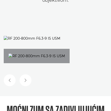
objektivom.
PRETHODNI SLAJD
SLEDEĆI SLAJD
MOĆNI ZUM
SA ZADIVLJUJUĆIM