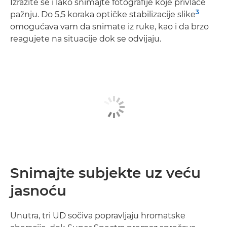
Izrazite se i lako snimajte fotografije koje privlače
3
pažnju. Do 5,5 koraka optičke stabilizacije slike
omogućava vam da snimate iz ruke, kao i da brzo
reagujete na situacije dok se odvijaju.
Snimajte subjekte uz veću
jasnoću
Unutra, tri UD sočiva popravljaju hromatske