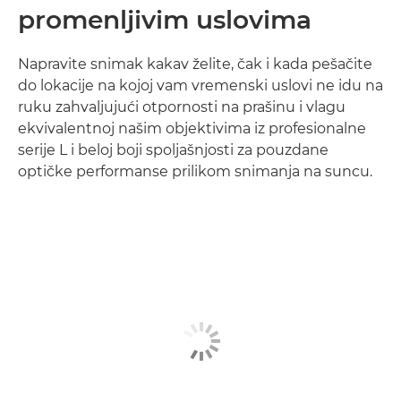
promenljivim uslovima
Napravite snimak kakav želite, čak i kada pešačite
do lokacije na kojoj vam vremenski uslovi ne idu na
ruku zahvaljujući otpornosti na prašinu i vlagu
ekvivalentnoj našim objektivima iz profesionalne
serije L i beloj boji spoljašnjosti za pouzdane
optičke performanse prilikom snimanja na suncu.