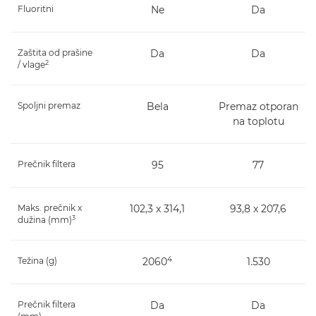
Fluoritni
Ne
Da
Zaštita od prašine
Da
Da
2
/ vlage
Spoljni premaz
Bela
Premaz otporan
na toplotu
Prečnik filtera
95
77
Maks. prečnik x
102,3 x 314,1
93,8 x 207,6
3
dužina (mm)
4
Težina (g)
2060
1.530
Prečnik filtera
Da
Da