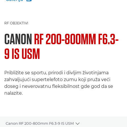
RF OBJEKTIVI
CANON
RF 200-800MM F6.3-
9 IS USM
Približite se sportu, prirodi i divljim životinjama
zahvaljujući supertelefoto zumu koji pruža veći
doseg i neverovatnu fleksibilnost gde god da se
nalazite.
Canon RF 200-800mm F6.3-9 IS USM
Toggle breadcrumbs