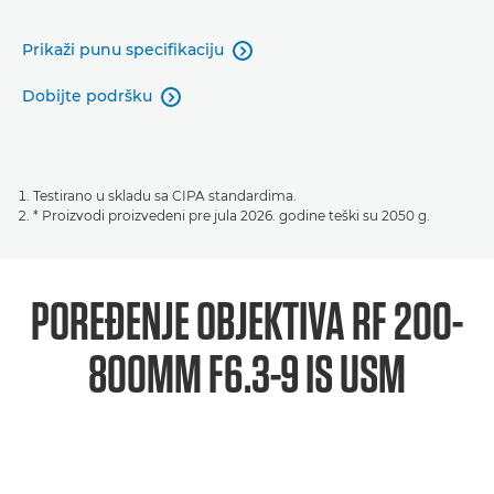
Prikaži punu specifikaciju

Dobijte podršku

Testirano u skladu sa CIPA standardima.
* Proizvodi proizvedeni pre jula 2026. godine teški su 2050 g.
POREĐENJE OBJEKTIVA
RF 200-
800MM F6.3-9 IS USM