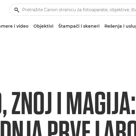
mere i video
Objektivi
Štampači i skeneri
Rešenja i usl
, ZNOJ I MAGIJA:
DNJA PRVE LAB