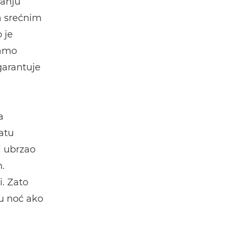
ranju
sa srećnim
 je
samo
garantuje
a
atu
i ubrzao
.
i. Zato
u noć ako