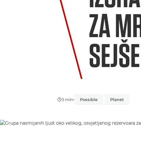
ZA MR
SEJŠ
•
Possible
Planet
5 min