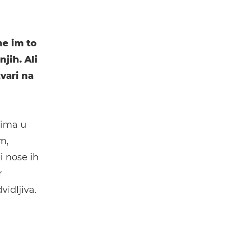
me im to
njih. Ali
tvari na
lima u
m,
 nose ih
r
vidljiva.