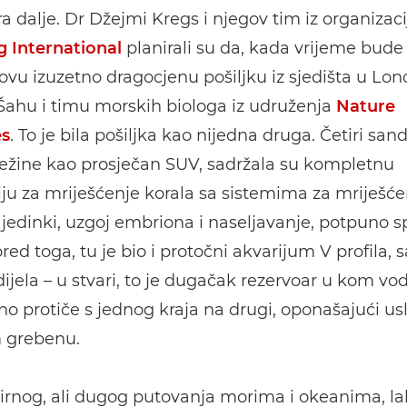
a dalje. Dr Džejmi Kregs i njegov tim iz organizac
 International
planirali su da, kada vrijeme bude 
ovu izuzetno dragocjenu pošiljku iz sjedišta u Lo
Šahu i timu morskih biologa iz udruženja
Nature
es
. To je bila pošiljka kao nijedna druga. Četiri san
ežine kao prosječan SUV, sadržala su kompletnu
iju za mriješćenje korala sa sistemima za mriješće
jedinki, uzgoj embriona i naseljavanje, potpuno
ored toga, tu je bio i protočni akvarijum V profila, 
 dijela – u stvari, to je dugačak rezervoar u kom vo
o protiče s jednog kraja na drugi, oponašajući us
 grebenu.
rnog, ali dugog putovanja morima i okeanima, lab