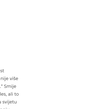
st
nije više
.“ Smije
s, ali to
 svijetu