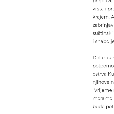
preplavlj
vrsta i p
krajem. A
zabrinjav
suštinski
i snabdij
Dolazak n
potpomog
ostrva Ku
njihove n
„Vrijeme 
moramo d
bude potr