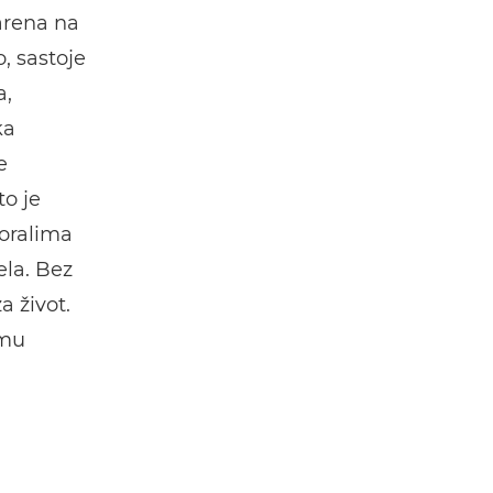
arena na
, sastoje
a,
ka
e
o je
oralima
ela. Bez
a život.
 mu