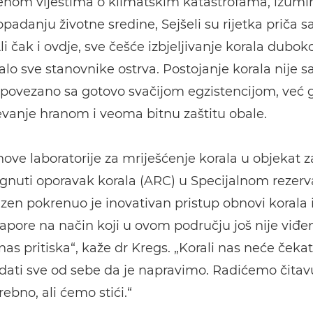
enom vijestima o klimatskim katastrofama, izumi
ropadanju životne sredine, Sejšeli su rijetka priča 
li čak i ovdje, sve češće izbjeljivanje korala duboko
alo sve stanovnike ostrva. Postojanje korala nije 
 povezano sa gotovo svačijom egzistencijom, već 
evanje hranom i veoma bitnu zaštitu obale.
ove laboratorije za mriješćenje korala u objekat z
nuti oporavak korala (ARC) u Specijalnom rezerv
zen pokrenuo je inovativan pristup obnovi korala 
apore na način koji u ovom području još nije viđen
nas pritiska“, kaže dr Kregs. „Korali nas neće čekat
ati sve od sebe da je napravimo. Radićemo čitav
ebno, ali ćemo stići.“