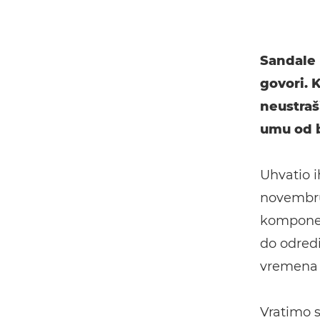
Sandale 
govori. K
neustraši
umu od b
Uhvatio i
novembru,
komponen
do odredi
vremena j
Vratimo s