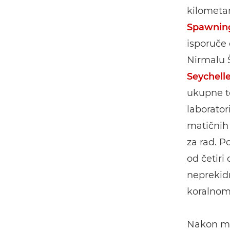
kilometar
Spawning
isporuče 
Nirmalu 
Seychell
ukupne t
laborator
matičnih 
za rad. P
od četiri
neprekidn
koralnom
Nakon mi