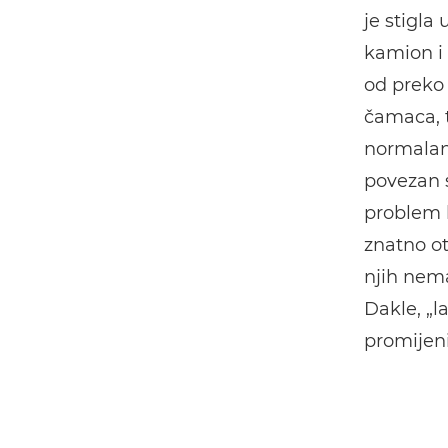
je stigla
kamion i 
od preko
čamaca, t
normalan 
povezan 
problem 
znatno ot
njih nema
Dakle, „l
promijeni