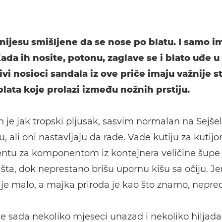
nijesu smišljene da se nose po blatu. I samo i
ada ih nosite, potonu, zaglave se i blato uđe u 
vi nosioci sandala iz ove priče imaju važnije s
lata koje prolazi između nožnih prstiju.
h je jak tropski pljusak, sasvim normalan na Sejše
 ali oni nastavljaju da rade. Vade kutiju za kutijo
tu za komponentom iz kontejnera veličine šupe i
šta, dok neprestano brišu upornu kišu sa očiju. Je
e malo, a majka priroda je kao što znamo, nepred
e sada nekoliko mjeseci unazad i nekoliko hiljada