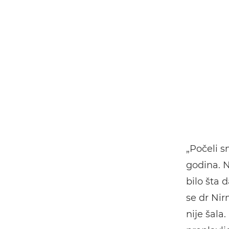
„Počeli 
godina. N
bilo šta 
se dr Nir
nije šala.