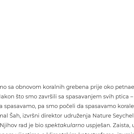
smo sa obnovom koralnih grebena prije oko petnae
akon što smo završili sa spasavanjem svih ptica – 
da spasavamo, pa smo počeli da spasavamo korale
mal Šah, izvršni direktor udruženja Nature Seychelle
 Njihov rad je bio
spektakularno
uspješan. Zaista, u