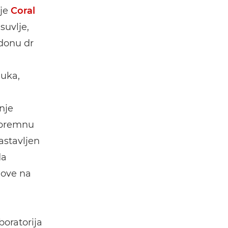
ije
Coral
suvlje,
ndonu dr
duka,
nje
 spremnu
sastavljen
da
love na
oratorija