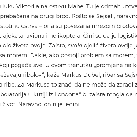
 u luku Viktorija na ostrvu Mahe. Tu je odmah utov
prebačena na drugi brod. Pošto se Sejšeli, naravno
 stotinu ostrva – ona su povezana mrežom brodov
rajekata, aviona i helikoptera. Čini se da je logisti
dio života ovdje. Zaista,
svaki
djelić života ovdje j
sa morem. Dakle, ako postoji problem sa morem, t
koji pogađa sve. U ovom trenutku „promjene na k
ežavaju ribolov“, kaže Markus Dubel, ribar sa Sejš
 ribe. Za Markusa to znači da ne može da zaradi z
aboratorija u kutiji iz Londona“ bi zaista mogla da
 život. Naravno, on nije jedini.