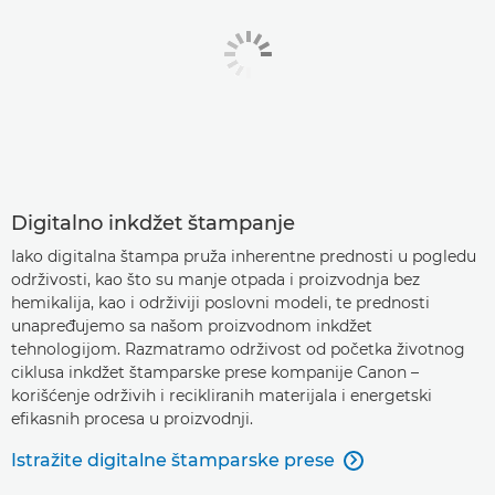
Digitalno inkdžet štampanje
Iako digitalna štampa pruža inherentne prednosti u pogledu
održivosti, kao što su manje otpada i proizvodnja bez
hemikalija, kao i održiviji poslovni modeli, te prednosti
unapređujemo sa našom proizvodnom inkdžet
tehnologijom. Razmatramo održivost od početka životnog
ciklusa inkdžet štamparske prese kompanije Canon –
korišćenje održivih i recikliranih materijala i energetski
efikasnih procesa u proizvodnji.
Istražite digitalne štamparske prese
