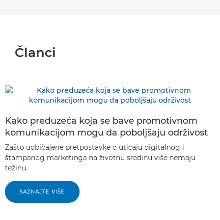
Članci
Kako preduzeća koja se bave promotivnom
komunikacijom mogu da poboljšaju održivost
Zašto uobičajene pretpostavke o uticaju digitalnog i
štampanog marketinga na životnu sredinu više nemaju
težinu.
SAZNAJTE VIŠE