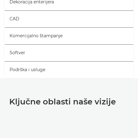
Dekoracija enterijera
CAD
Komercijalno štampanje
Softver
Podrška i usluge
Ključne oblasti naše vizije