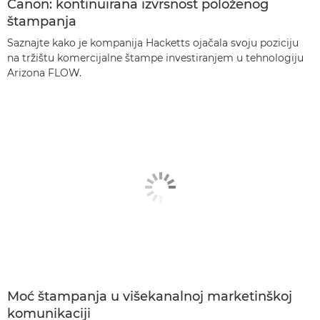
Canon: kontinuirana izvrsnost položenog
štampanja
Saznajte kako je kompanija Hacketts ojačala svoju poziciju
na tržištu komercijalne štampe investiranjem u tehnologiju
Arizona FLOW.
Moć štampanja u višekanalnoj marketinškoj
komunikaciji