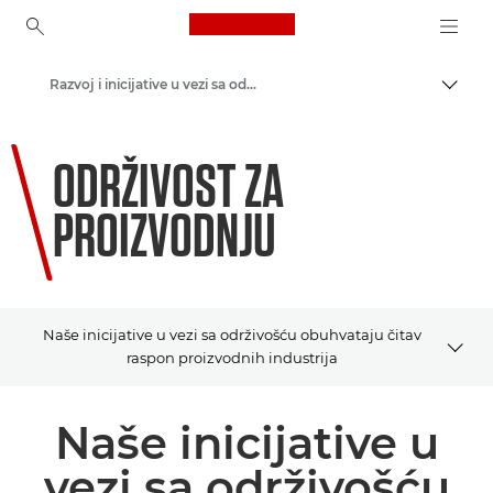
Canon Logo, back to ho
Razvoj i inicijative u vezi sa održivošću
Uključ
Canon
ODRŽIVOST ZA
PROIZVODNJU
Naše inicijative u vezi sa održivošću obuhvataju čitav
raspon proizvodnih industrija
INDUSTRIJE
Naše inicijative u
BROŠURE
vezi sa održivošću