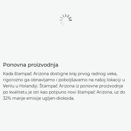
Ponovna proizvodnja
Kada štampač Arizona dostigne kraj prvog radnog veka,
rigorozno ga obnavljamo i poboljšavamo na našoj lokaciji u
Venlu u Holandiji. Štampač Arizona iz ponovne proizvodnje
po kvalitetu je isti kao potpuno novi štampač Arizona, uz do
32% manje emisije ugljen-dioksida.