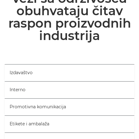
obuhvataju čitav
ČLANCI I STUDIJE SLUČAJA
raspon proizvodnih
industrija
Izdavaštvo
Interno
Promotivna komunikacija
Etikete i ambalaža