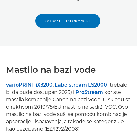
ZATRAŽITE INFORMACIJE
Mastilo na bazi vode
varioPRINT iX3200
,
Labelstream LS2000
(trebalo
bi da bude dostupan 2025) i
ProStream
koriste
mastila kompanije Canon na bazi vode. U skladu sa
direktivom 2010/75/EU mastilo ne sadrži VOC. Ovo
mastilo na bazi vode suši se pomoću kombinacije
apsorpcije i isparavanja, a takođe se kategorizuje
kao bezopasno (EZ/1272/2008).