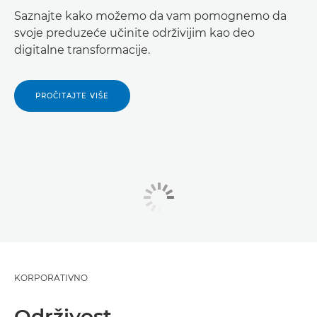
Saznajte kako možemo da vam pomognemo da
svoje preduzeće učinite održivijim kao deo
digitalne transformacije.
PROČITAJTE VIŠE
KORPORATIVNO
Održivost