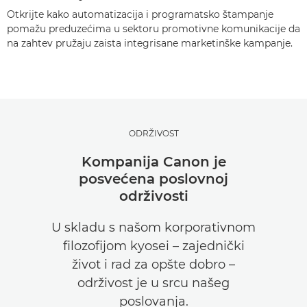
Otkrijte kako automatizacija i programatsko štampanje
pomažu preduzećima u sektoru promotivne komunikacije da
na zahtev pružaju zaista integrisane marketinške kampanje.
ODRŽIVOST
Kompanija Canon je
posvećena poslovnoj
održivosti
U skladu s našom korporativnom
filozofijom kyosei – zajednički
život i rad za opšte dobro –
održivost je u srcu našeg
poslovanja.