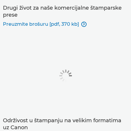
Drugi život za naše komercijalne štamparske
prese
Preuzmite brošuru [pdf, 370 kb]

Održivost u štampanju na velikim formatima
uz Canon