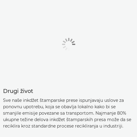
Drugi život
Sve naše inkdžet štamparske prese ispunjavaju uslove za
ponovnu upotrebu, koja se obavlja lokalno kako bi se
smanjile emisije povezane sa transportom. Najmanje 80%
ukupne težine delova inkdžet štamparskih presa može da se
reciklira kroz standardne procese recikliranja u industriji.