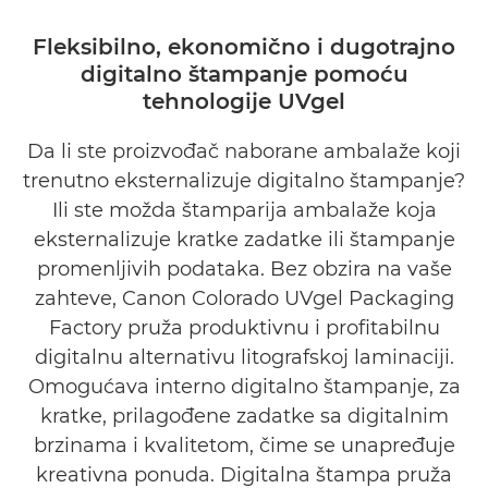
Pregled
Fleksibilno, ekonomično i dugotrajno
digitalno štampanje pomoću
Studija slučaja
tehnologije UVgel
Galerija
Da li ste proizvođač naborane ambalaže koji
trenutno eksternalizuje digitalno štampanje?
Zašto UVgel?
Ili ste možda štamparija ambalaže koja
eksternalizuje kratke zadatke ili štampanje
promenljivih podataka. Bez obzira na vaše
zahteve, Canon Colorado UVgel Packaging
Factory pruža produktivnu i profitabilnu
digitalnu alternativu litografskoj laminaciji.
Omogućava interno digitalno štampanje, za
kratke, prilagođene zadatke sa digitalnim
brzinama i kvalitetom, čime se unapređuje
kreativna ponuda. Digitalna štampa pruža