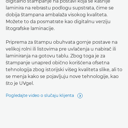
digitalno štampanje na postavi koja se kasnije
laminira na rebrastu podlogu supstrata, čime se
dobija štampana ambalaža visokog kvaliteta.
Možete to da posmatrate kao digitalnu verziju
litografske laminacije.
Priprema za štampu obuhvata gornje postave na
velikoj rolni ili listovima pre uvlačenja u nabirač ili
laminiranja na gotovu tablu. Zbog toga je za
štampanje unapred obično korišćena ofsetna
tehnologija zbog istorijski višeg kvaliteta slike, ali to
se menja kako se pojavljuju nove tehnologije, kao
što je UVgel.
Pogledajte video o slučaju klijenta
