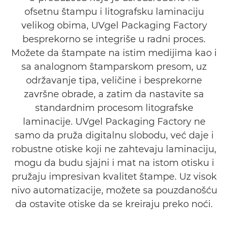
ofsetnu štampu i litografsku laminaciju
velikog obima, UVgel Packaging Factory
besprekorno se integriše u radni proces.
Možete da štampate na istim medijima kao i
sa analognom štamparskom presom, uz
održavanje tipa, veličine i besprekorne
završne obrade, a zatim da nastavite sa
standardnim procesom litografske
laminacije. UVgel Packaging Factory ne
samo da pruža digitalnu slobodu, već daje i
robustne otiske koji ne zahtevaju laminaciju,
mogu da budu sjajni i mat na istom otisku i
pružaju impresivan kvalitet štampe. Uz visok
nivo automatizacije, možete sa pouzdanošću
da ostavite otiske da se kreiraju preko noći.