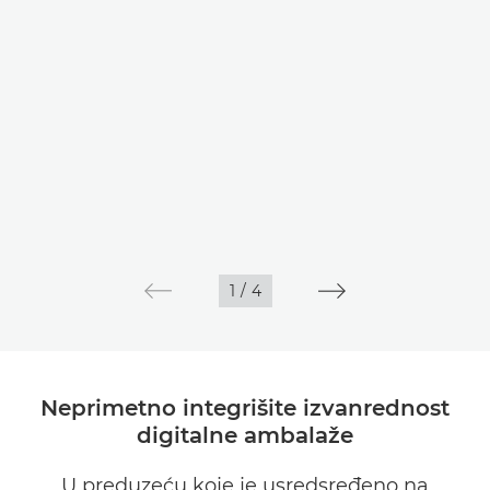
1
/
4
Neprimetno integrišite izvanrednost
digitalne ambalaže
U preduzeću koje je usredsređeno na