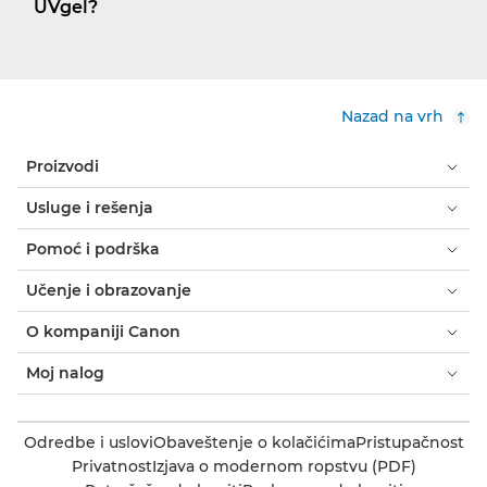
UVgel?
Nazad na vrh
Proizvodi
Usluge i rešenja
Pomoć i podrška
Učenje i obrazovanje
O kompaniji Canon
Moj nalog
Odredbe i uslovi
Obaveštenje o kolačićima
Pristupačnost
Privatnost
Izjava o modernom ropstvu (PDF)