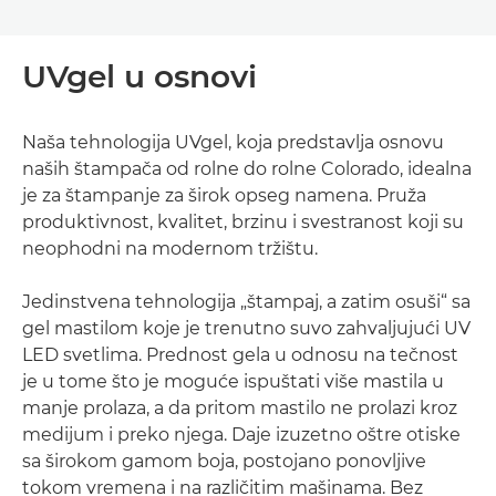
UVgel u osnovi
Naša tehnologija UVgel, koja predstavlja osnovu
naših štampača od rolne do rolne Colorado, idealna
je za štampanje za širok opseg namena. Pruža
produktivnost, kvalitet, brzinu i svestranost koji su
neophodni na modernom tržištu.
Jedinstvena tehnologija „štampaj, a zatim osuši“ sa
gel mastilom koje je trenutno suvo zahvaljujući UV
LED svetlima. Prednost gela u odnosu na tečnost
je u tome što je moguće ispuštati više mastila u
manje prolaza, a da pritom mastilo ne prolazi kroz
medijum i preko njega. Daje izuzetno oštre otiske
sa širokom gamom boja, postojano ponovljive
tokom vremena i na različitim mašinama. Bez