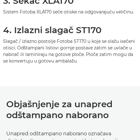
3. Sekač XLA170
Sistem Fotoba XLA170 seče otiske na odgovarajuću veličinu.
4. Izlazni slagač ST170
Slagač / izlazno postolje Fotoba ST170 u koje se slažu isečeni
otisci. Odštampani listovi gornje postave zatim se uvlače u
nabirač ili laminiraju na gotove ploče. Ploče zatim mogu da
se konvertuju u gotovu ambalažu.
Objašnjenje za unapred
odštampano naborano
Unapred odštampano naborano označava