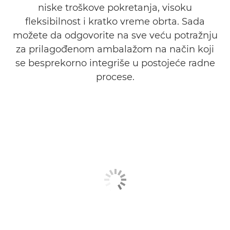
niske troškove pokretanja, visoku
fleksibilnost i kratko vreme obrta. Sada
možete da odgovorite na sve veću potražnju
za prilagođenom ambalažom na način koji
se besprekorno integriše u postojeće radne
procese.