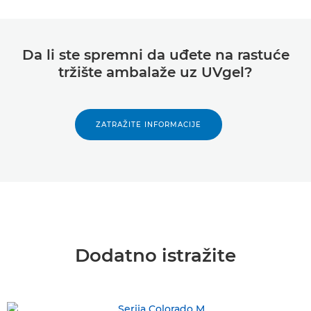
Da li ste spremni da uđete na rastuće
tržište ambalaže uz UVgel?
ZATRAŽITE INFORMACIJE
Dodatno istražite