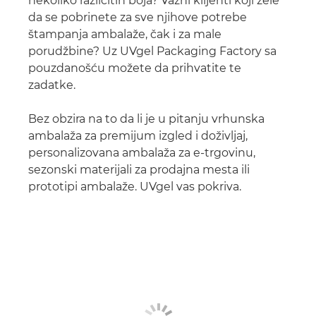
nekoliko različitih boja? Važni klijenti koji žele
da se pobrinete za sve njihove potrebe
štampanja ambalaže, čak i za male
porudžbine? Uz UVgel Packaging Factory sa
pouzdanošću možete da prihvatite te
zadatke.
Bez obzira na to da li je u pitanju vrhunska
ambalaža za premijum izgled i doživljaj,
personalizovana ambalaža za e-trgovinu,
sezonski materijali za prodajna mesta ili
prototipi ambalaže. UVgel vas pokriva.