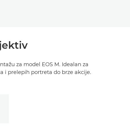
ektiv
ntažu za model EOS M. Idealan za
 i prelepih portreta do brze akcije.