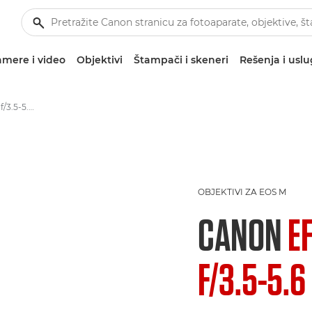
mere i video
Objektivi
Štampači i skeneri
Rešenja i usl
Canon EF-M 18-55mm f/3.5-5.6 IS STM - Objektivi – objektivi za kamere i fotoaparate
OBJEKTIVI ZA EOS M
CANON
E
F/3.5-5.6