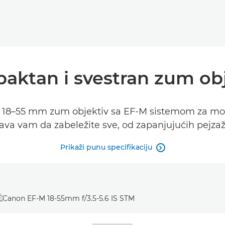
aktan i svestran zum obj
nje 18–55 mm zum objektiv sa EF-M sistemom za mo
ćava vam da zabeležite sve, od zapanjujućih pejzaža
Prikaži punu specifikaciju
