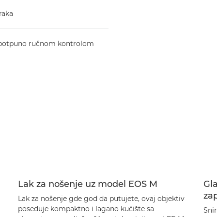
oraka
sa potpuno ručnom kontrolom
Lak za nošenje uz model EOS M
Gla
za
Lak za nošenje gde god da putujete, ovaj objektiv
poseduje kompaktno i lagano kućište sa
Sni