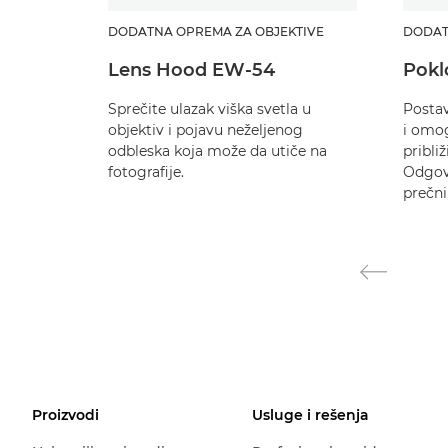
DODATNA OPREMA ZA OBJEKTIVE
DODAT
Lens Hood EW-54
Pokl
Sprečite ulazak viška svetla u
Postav
objektiv i pojavu neželjenog
i omo
odbleska koja može da utiče na
pribli
fotografije.
Odgov
prečn
Proizvodi
Usluge i rešenja