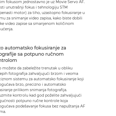
rim fokusom jednostavno je uz Movie Servo AF.
sti unutrašnji fokus i tehnologiju STM
penasti motor) za tiho, uzastopno fokusiranje u
mu za snimanje video zapisa, kako biste dobili
tke video zapise sa smanjenom količinom
ućenja.
o automatsko fokusiranje za
ografije sa potpuno ručnom
ntrolom
o možete da zabeležite trenutak u obliku
epih fotografija zahvaljujući brzom i veoma
ciznom sistemu za automatsko fokusiranje koji
gućava brzo, precizno i automatsko
siranje prilikom snimanja fotografija.
uzmite kontrolu kad god poželite zahvaljujući
ućnosti potpuno ručne kontrole koja
gućava podešavanje fokusa bez napuštanja AF
ima.