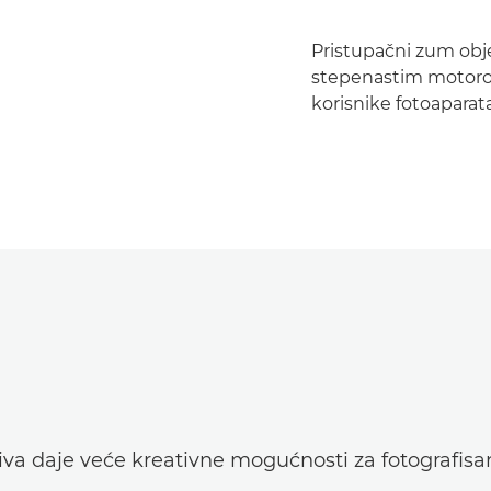
Pristupačni zum objek
stepenastim motorom
korisnike fotoaparat
va daje veće kreativne mogućnosti za fotografisa