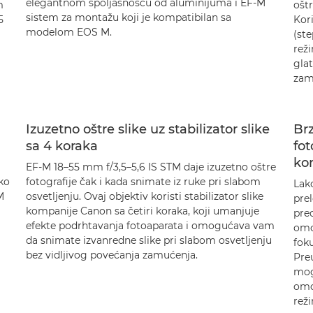
elegantnom spoljašnošću od aluminijuma i EF-M
m
ošt
sistem za montažu koji je kompatibilan sa
5
Kori
modelom EOS M.
(ste
reži
gla
zam
Izuzetno oštre slike uz stabilizator slike
Brz
sa 4 koraka
fot
ko
EF-M 18–55 mm f/3,5–5,6 IS STM daje izuzetno oštre
ako
fotografije čak i kada snimate iz ruke pri slabom
Lak
M
osvetljenju. Ovaj objektiv koristi stabilizator slike
prel
kompanije Canon sa četiri koraka, koji umanjuje
pre
efekte podrhtavanja fotoaparata i omogućava vam
omo
da snimate izvanredne slike pri slabom osvetljenju
foku
bez vidljivog povećanja zamućenja.
Pre
mog
omo
rež