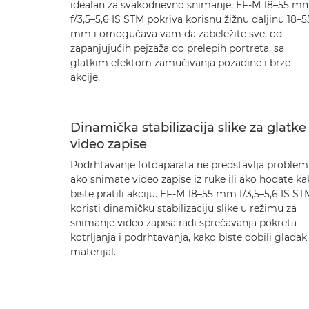
idealan za svakodnevno snimanje, EF-M 18–55 m
f/3,5–5,6 IS STM pokriva korisnu žižnu daljinu 18–5
mm i omogućava vam da zabeležite sve, od
zapanjujućih pejzaža do prelepih portreta, sa
glatkim efektom zamućivanja pozadine i brze
akcije.
Dinamička stabilizacija slike za glatke
video zapise
Podrhtavanje fotoaparata ne predstavlja problem
ako snimate video zapise iz ruke ili ako hodate k
biste pratili akciju. EF-M 18–55 mm f/3,5–5,6 IS ST
koristi dinamičku stabilizaciju slike u režimu za
snimanje video zapisa radi sprečavanja pokreta
kotrljanja i podrhtavanja, kako biste dobili gladak
materijal.