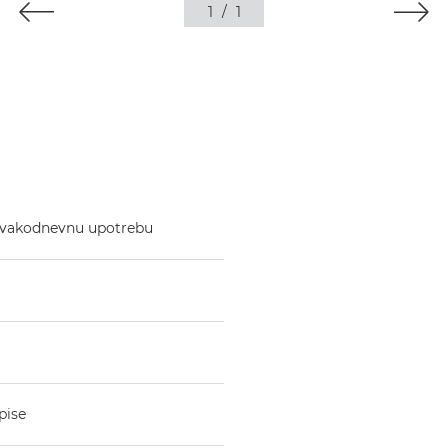
1
/
1
 svakodnevnu upotrebu
pise