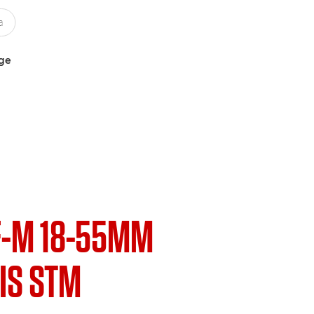
uge
F-M 18-55MM
 IS STM