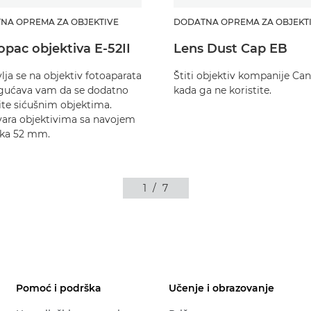
NA OPREMA ZA OBJEKTIVE
DODATNA OPREMA ZA OBJEKT
opac objektiva E-52II
Lens Dust Cap EB
lja se na objektiv fotoaparata
Štiti objektiv kompanije Ca
gućava vam da se dodatno
kada ga ne koristite.
žite sićušnim objektima.
ara objektivima sa navojem
ika 52 mm.
1
/
7
Pomoć i podrška
Učenje i obrazovanje