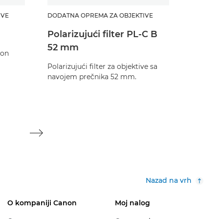
IVE
DODATNA OPREMA ZA OBJEKTIVE
DODATNA
Polarizujući filter PL-C B
Filter
52 mm
52 m
non
Polarizujući filter za objektive sa
Polarizu
navojem prečnika 52 mm.
navojem
Nazad na vrh
O kompaniji Canon
Moj nalog