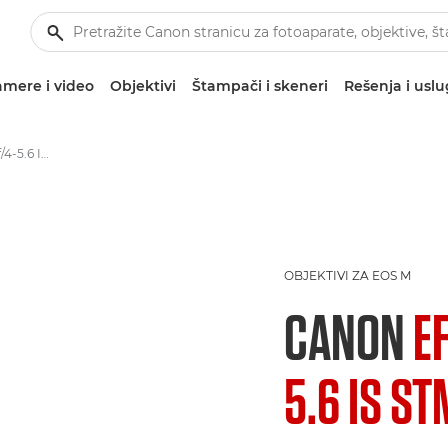
mere i video
Objektivi
Štampači i skeneri
Rešenja i usl
Canon EF-M 11-22mm f/4-5.6 IS STM - Objektivi – objektivi za kamere i fotoaparate
OBJEKTIVI ZA EOS M
CANON
E
5.6 IS ST