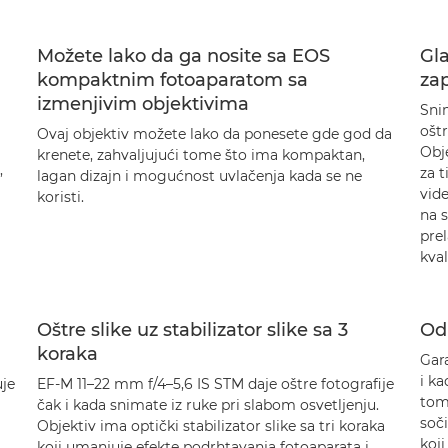
Možete lako da ga nosite sa EOS
Gla
kompaktnim fotoaparatom sa
za
izmenjivim objektivima
Sni
ošt
Ovaj objektiv možete lako da ponesete gde god da
Obje
krenete, zahvaljujući tome što ima kompaktan,
,
za t
lagan dizajn i mogućnost uvlačenja kada se ne
vide
koristi.
na 
prel
kval
Oštre slike uz stabilizator slike sa 3
Odl
koraka
Gara
i ka
je
EF-M 11–22 mm f/4–5,6 IS STM daje oštre fotografije
tom
čak i kada snimate iz ruke pri slabom osvetljenju.
soč
Objektiv ima optički stabilizator slike sa tri koraka
koj
koji umanjuje efekte podrhtavanja fotoaparata i