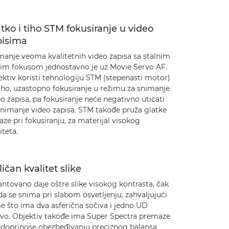
tko i tiho STM fokusiranje u video
pisima
manje veoma kvalitetnih video zapisa sa stalnim
rim fokusom jednostavno je uz Movie Servo AF.
ktiv koristi tehnologiju STM (stepenasti motor)
iho, uzastopno fokusiranje u režimu za snimanje
o zapisa, pa fokusiranje neće negativno uticati
snimanje video zapisa. STM takođe pruža glatke
aze pri fokusiranju, za materijal visokog
iteta.
ičan kvalitet slike
ntovano daje oštre slike visokog kontrasta, čak
da se snima pri slabom osvetljenju, zahvaljujući
e što ima dva asferična sočiva i jedno UD
ivo. Objektiv takođe ima Super Spectra premaze
i doprinose obezbeđivanju preciznog balansa