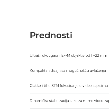
Prednosti
Ultraširokougaoni EF-M objektiv od 11–22 mm
Kompaktan dizajn sa mogućnošću uvlačenja
Glatko i tiho STM fokusiranje u video zapisima
Dinamička stabilizacija slike za mirne video za