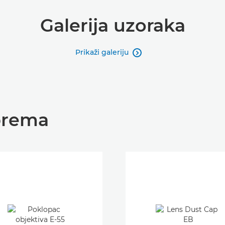
Galerija uzoraka
Prikaži galeriju

prema