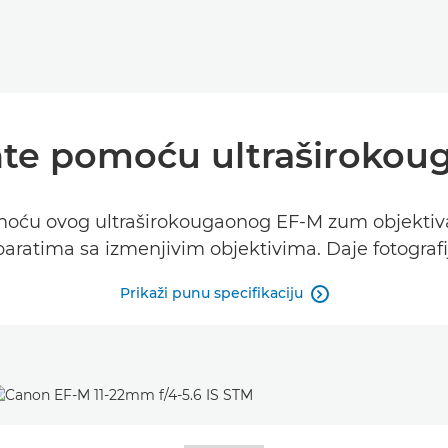
onte pomoću ultraširokou
moću ovog ultraširokougaonog EF-M zum objektiv
atima sa izmenjivim objektivima. Daje fotografije
Prikaži punu specifikaciju
