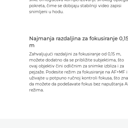
pokreta, čime se dobijaju stabilniji video zapisi
snimljeni u hodu.
Najmanja razdaljina za fokusiranje 0,1
m
Zahvaljujući razdaljini za fokusiranje od 0,15 m,
možete dodatno da se približite subjektima, što
ovaj objektiv čini odličnim za snimke izbliza i za
pejzaže. Podesite režim za fokusiranje na AF+MF i
uživajte u potpuno ručnoj kontroli fokusa, što zna
da možete da podešavate fokus bez napuštanja A
režima.