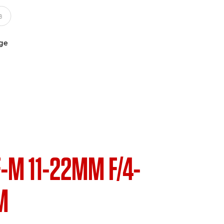
uge
F-M 11-22MM F/4-
M