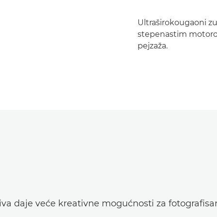
Ultraširokougaoni zu
stepenastim motorom,
pejzaža.
va daje veće kreativne mogućnosti za fotografisa