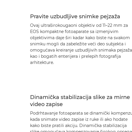
Pravite uzbudljive snimke pejzaža
Ovaj ultraširokougaoni objektiv od 11–22 mm za
EOS kompaktne fotoaparate sa izmenjivim
objektivima daje širi kadar kako biste na svakom
snimku mogli da zabeležite veći deo subjekta i
omogućava kreiranje uzbudljivih snimaka pejzaža
kao i bogatih enterijera i prelepih fotografija
arhitekture.
Dinamička stabilizacija slike za mirne
video zapise
Podrhtavanje fotoaparata se dinamički kompenzu
kada snimate video zapise iz ruke ili ako hodate
kako biste pratili akciju. Dinamička stabilizacija
slike omogućava kompenzovanje širokog opsega