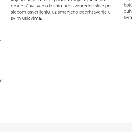
boja
omogućava vam da snimate izvanredne slike pri
duho
slabom osvetljenju, uz smanjeno podrhtavanje u
svim
svim uslovima.
5
či
F