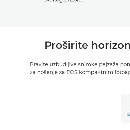
Proširite horiz
Pravite uzbudljive snimke pejzaža po
za nošenje sa EOS kompaktnim fotoapar