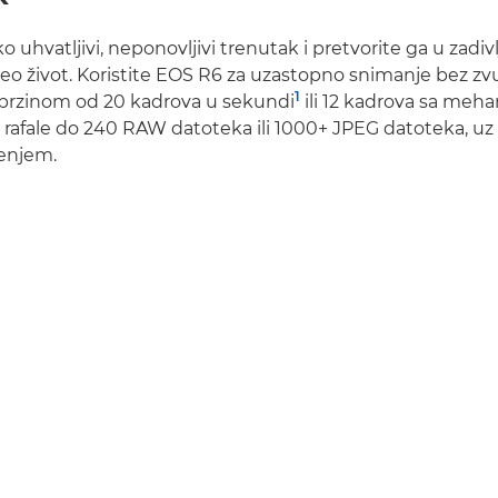
o uhvatljivi, neponovljivi trenutak i pretvorite ga u zadiv
 ceo život. Koristite EOS R6 za uzastopno snimanje bez zv
1
 brzinom od 20 kadrova u sekundi
ili 12 kadrova sa meh
 rafale do 240 RAW datoteka ili 1000+ JPEG datoteka, uz
ćenjem.