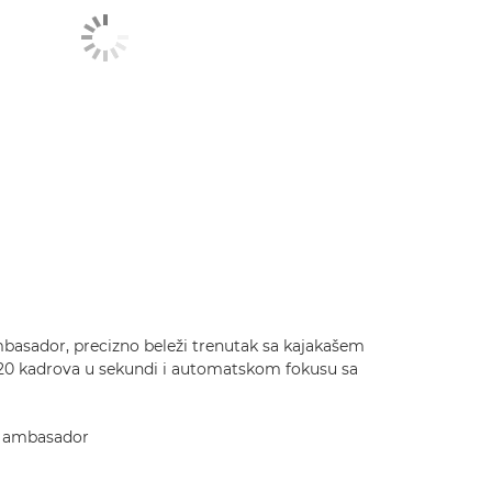
asador, precizno beleži trenutak sa kajakašem
d 20 kadrova u sekundi i automatskom fokusu sa
n ambasador