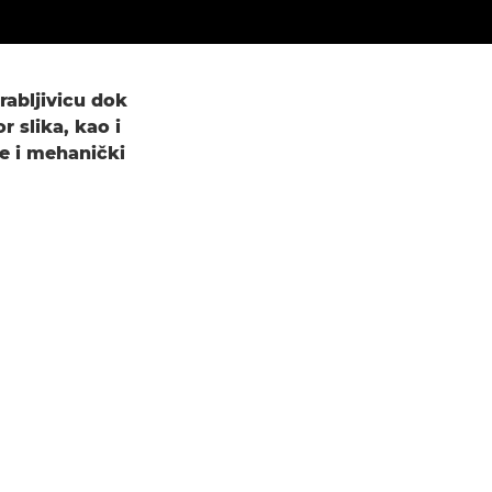
rabljivicu dok
 slika, kao i
je i mehanički