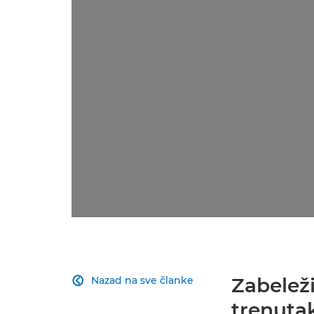
Zabeleži
Nazad na sve članke

trenuta