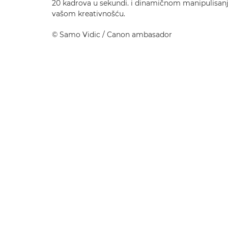
20 kadrova u sekundi. i dinamičnom manipulisanju
vašom kreativnošću.
©
Samo Vidic
/ Canon ambasador