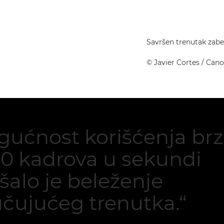
Savršen trenutak zabe
©
Javier Cortes
/ Can
gućnost korišćenja brz
20 kadrova u sekundi
šalo je beleženje
čujućeg trenutka.“