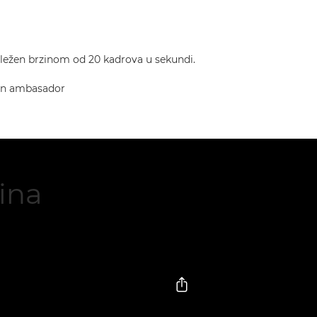
ležen brzinom od 20 kadrova u sekundi.
on ambasador
ina