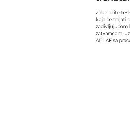
Zabeležite tešk
koja će trajati
zadivljujućom
zatvaračem, uz
AE i AF sa pra