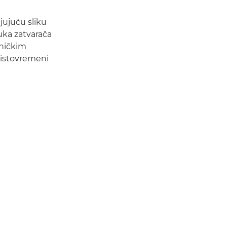
ljujuću sliku
uka zatvarača
aničkim
 istovremeni