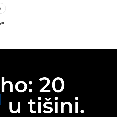
uge
iho: 20
1
u tišini.