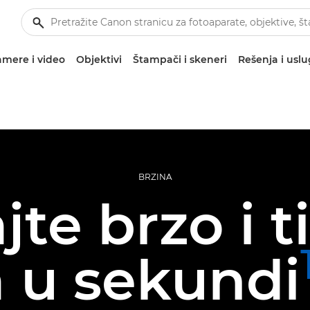
mere i video
Objektivi
Štampači i skeneri
Rešenja i usl
BRZINA
te brzo i t
 u sekundi