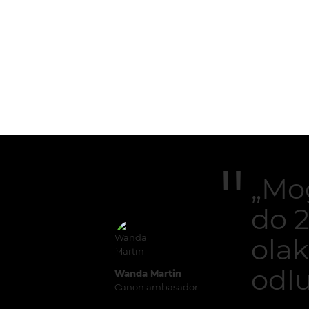
„Mo
do 
olak
odlu
Wanda Martin
Canon ambasador