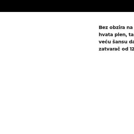
Bez obzira na 
hvata plen, t
veću šansu da
zatvarač od 1