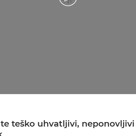
te teško uhvatljivi, neponovljivi
k