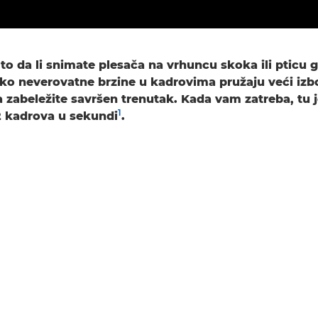
to da li snimate plesača na vrhuncu skoka ili pticu g
ako neverovatne brzine u kadrovima pružaju veći izbor
 zabeležite savršen trenutak. Kada vam zatreba, tu 
1
2 kadrova u sekundi
.