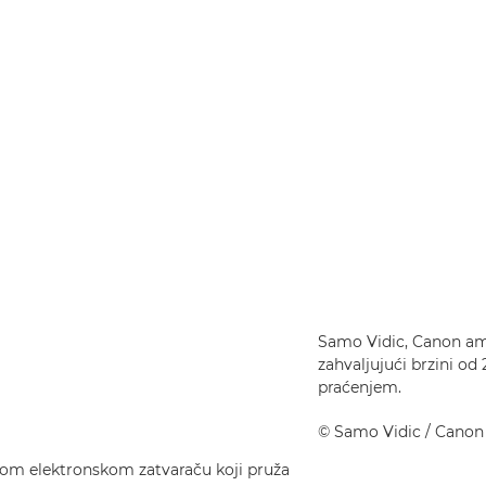
Samo Vidic, Canon amb
zahvaljujući brzini o
praćenjem.
©
Samo Vidic
/ Cano
ihom elektronskom zatvaraču koji pruža