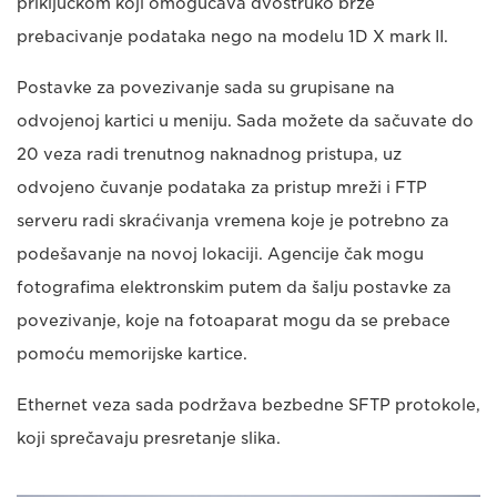
priključkom koji omogućava dvostruko brže
prebacivanje podataka nego na modelu 1D X mark II.
Postavke za povezivanje sada su grupisane na
odvojenoj kartici u meniju. Sada možete da sačuvate do
20 veza radi trenutnog naknadnog pristupa, uz
odvojeno čuvanje podataka za pristup mreži i FTP
serveru radi skraćivanja vremena koje je potrebno za
podešavanje na novoj lokaciji. Agencije čak mogu
fotografima elektronskim putem da šalju postavke za
povezivanje, koje na fotoaparat mogu da se prebace
pomoću memorijske kartice.
Ethernet veza sada podržava bezbedne SFTP protokole,
koji sprečavaju presretanje slika.