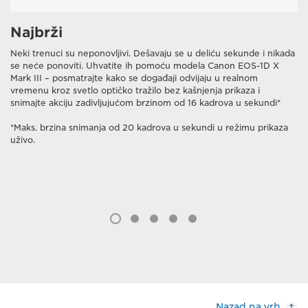
Najbrži
Neki trenuci su neponovljivi. Dešavaju se u deliću sekunde i nikada
se neće ponoviti. Uhvatite ih pomoću modela Canon EOS-1D X
Mark III – posmatrajte kako se događaji odvijaju u realnom
vremenu kroz svetlo optičko tražilo bez kašnjenja prikaza i
snimajte akciju zadivljujućom brzinom od 16 kadrova u sekundi*
*Maks. brzina snimanja od 20 kadrova u sekundi u režimu prikaza
uživo.
Nazad na vrh