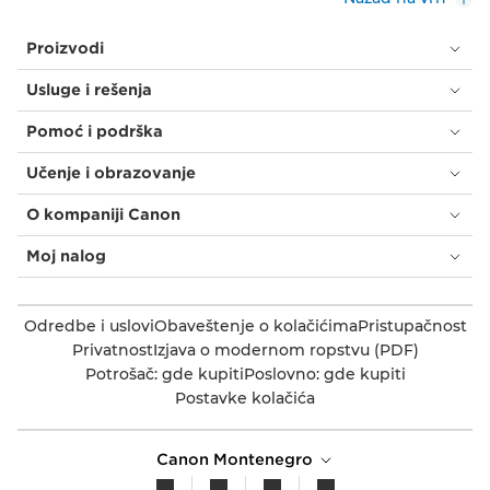
Proizvodi
Usluge i rešenja
Pomoć i podrška
Učenje i obrazovanje
O kompaniji Canon
Moj nalog
Odredbe i uslovi
Obaveštenje o kolačićima
Pristupačnost
Privatnost
Izjava o modernom ropstvu (PDF)
Potrošač: gde kupiti
Poslovno: gde kupiti
Postavke kolačića
Canon Montenegro