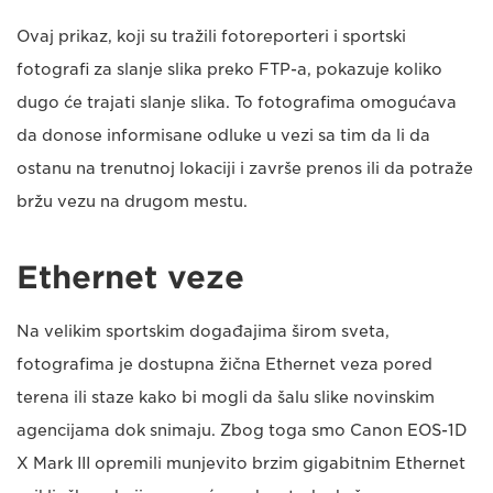
Ovaj prikaz, koji su tražili fotoreporteri i sportski
fotografi za slanje slika preko FTP-a, pokazuje koliko
dugo će trajati slanje slika. To fotografima omogućava
da donose informisane odluke u vezi sa tim da li da
ostanu na trenutnoj lokaciji i završe prenos ili da potraže
bržu vezu na drugom mestu.
Ethernet veze
Na velikim sportskim događajima širom sveta,
fotografima je dostupna žična Ethernet veza pored
terena ili staze kako bi mogli da šalu slike novinskim
agencijama dok snimaju. Zbog toga smo Canon EOS-1D
X Mark III opremili munjevito brzim gigabitnim Ethernet