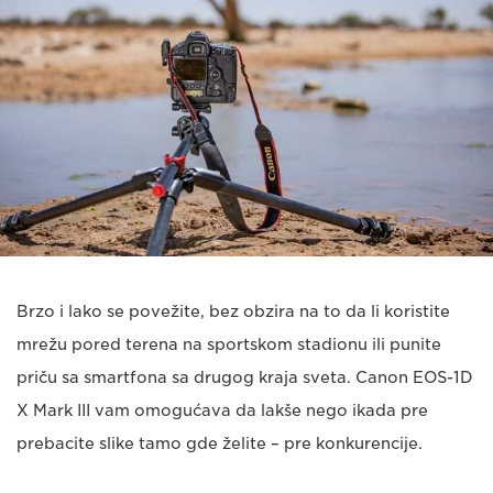
Brzo i lako se povežite, bez obzira na to da li koristite
mrežu pored terena na sportskom stadionu ili punite
priču sa smartfona sa drugog kraja sveta. Canon EOS-1D
X Mark III vam omogućava da lakše nego ikada pre
prebacite slike tamo gde želite – pre konkurencije.