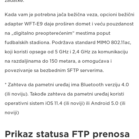
zadatke.
Kada vam je potrebna jača bežična veza, opcioni bežični
adapter WFT-E9 daje proširen domet i veću pouzdanost
na „digitalno preopterećenim“ mestima poput
fudbalskih stadiona. Podržava standard MIMO 802.11ac,
koji koristi opsege od 5 GHz i 2,4 GHz za komunikaciju
na razdaljinama do 150 metara, a omogućava i
povezivanje sa bezbednim SFTP serverima.
* Zahteva da pametni uređaj ima Bluetooth verziju 4.0
(ili noviju). Takođe zahteva da pametni uređaj koristi
operativni sistem iOS 11.4 (ili noviji) ili Android 5.0 (ili
noviji)
Prikaz statusa FTP prenosa