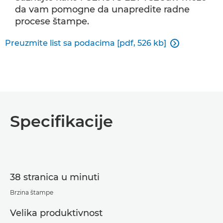
da vam pomogne da unapredite radne
procese štampe.
Preuzmite list sa podacima [pdf, 526 kb]

Specifikacije
38 stranica u minuti
Brzina štampe
Velika produktivnost