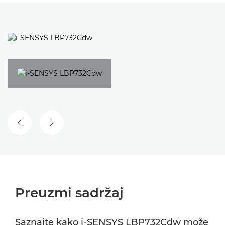
PRETHODNI SLAJD
SLEDEĆI SLAJD
Preuzmi sadržaj
Saznajte kako i-SENSYS LBP732Cdw može