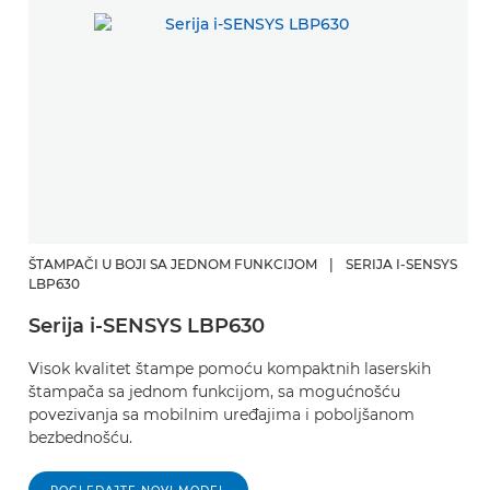
ŠTAMPAČI U BOJI SA JEDNOM FUNKCIJOM
|
SERIJA I-SENSYS
LBP630
Serija i-SENSYS LBP630
Visok kvalitet štampe pomoću kompaktnih laserskih
štampača sa jednom funkcijom, sa mogućnošću
povezivanja sa mobilnim uređajima i poboljšanom
bezbednošću.