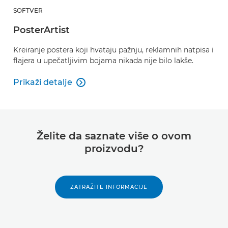
SOFTVER
PosterArtist
Kreiranje postera koji hvataju pažnju, reklamnih natpisa i
flajera u upečatljivim bojama nikada nije bilo lakše.
Prikaži detalje

PosterArtist
Želite da saznate više o ovom
proizvodu?
ZATRAŽITE INFORMACIJE