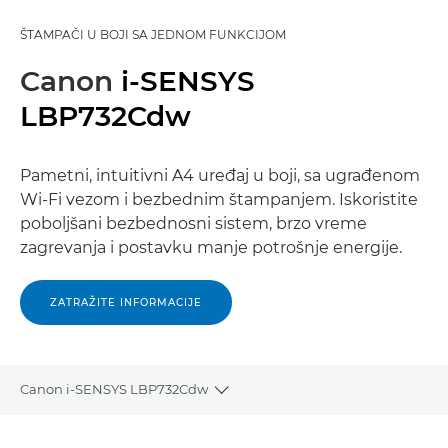
ŠTAMPAČI U BOJI SA JEDNOM FUNKCIJOM
Canon
i-SENSYS
LBP732Cdw
Pametni, intuitivni A4 uređaj u boji, sa ugrađenom
Wi-Fi vezom i bezbednim štampanjem. Iskoristite
poboljšani bezbednosni sistem, brzo vreme
zagrevanja i postavku manje potrošnje energije.
ZATRAŽITE INFORMACIJE
Canon i-SENSYS LBP732Cdw
Toggle breadcrumbs
Pregled