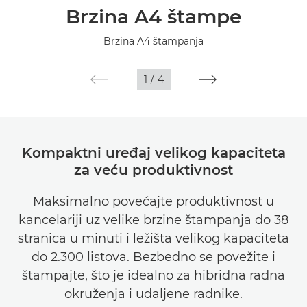
Brzina A4 štampe
Specifikacije
Brzina A4 štampanja
Galerija
1
/
4
Podrška
Kompaktni uređaj velikog kapaciteta
za veću produktivnost
Maksimalno povećajte produktivnost u
kancelariji uz velike brzine štampanja do 38
stranica u minuti i ležišta velikog kapaciteta
do 2.300 listova. Bezbedno se povežite i
štampajte, što je idealno za hibridna radna
okruženja i udaljene radnike.