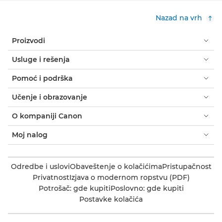
Nazad na vrh
Proizvodi
Usluge i rešenja
Pomoć i podrška
Učenje i obrazovanje
O kompaniji Canon
Moj nalog
Odredbe i uslovi
Obaveštenje o kolačićima
Pristupačnost
Privatnost
Izjava o modernom ropstvu (PDF)
Potrošač: gde kupiti
Poslovno: gde kupiti
Postavke kolačića