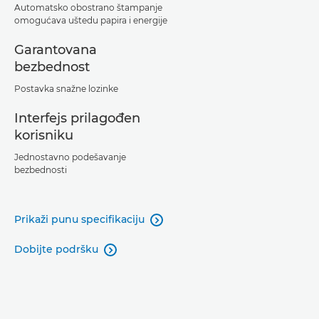
Automatsko obostrano štampanje
omogućava uštedu papira i energije
Garantovana
bezbednost
Postavka snažne lozinke
Interfejs prilagođen
korisniku
Jednostavno podešavanje
bezbednosti
Prikaži punu specifikaciju

Dobijte podršku
