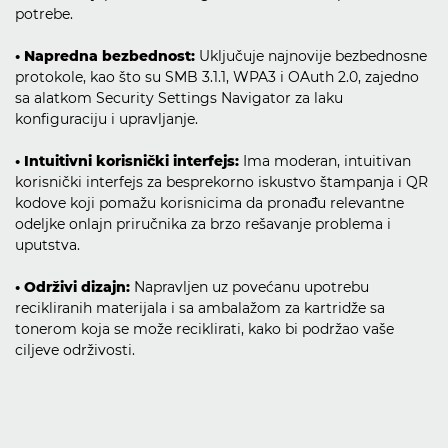
potrebe.
• Napredna bezbednost:
Uključuje najnovije bezbednosne
protokole, kao što su SMB 3.1.1, WPA3 i OAuth 2.0, zajedno
sa alatkom Security Settings Navigator za laku
konfiguraciju i upravljanje.
• Intuitivni korisnički interfejs:
Ima moderan, intuitivan
korisnički interfejs za besprekorno iskustvo štampanja i QR
kodove koji pomažu korisnicima da pronađu relevantne
odeljke onlajn priručnika za brzo rešavanje problema i
uputstva.
• Održivi dizajn:
Napravljen uz povećanu upotrebu
recikliranih materijala i sa ambalažom za kartridže sa
tonerom koja se može reciklirati, kako bi podržao vaše
ciljeve održivosti.