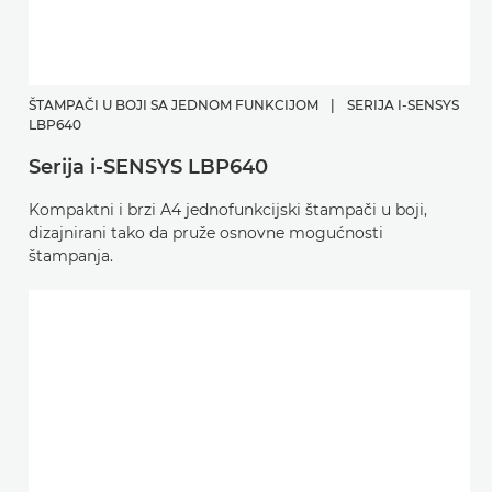
ŠTAMPAČI U BOJI SA JEDNOM FUNKCIJOM
|
SERIJA I-SENSYS
LBP640
Serija i-SENSYS LBP640
Kompaktni i brzi A4 jednofunkcijski štampači u boji,
dizajnirani tako da pruže osnovne mogućnosti
štampanja.