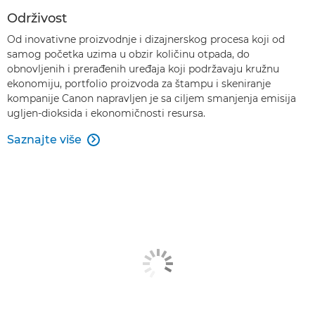
Održivost
Od inovativne proizvodnje i dizajnerskog procesa koji od
samog početka uzima u obzir količinu otpada, do
obnovljenih i prerađenih uređaja koji podržavaju kružnu
ekonomiju, portfolio proizvoda za štampu i skeniranje
kompanije Canon napravljen je sa ciljem smanjenja emisija
ugljen-dioksida i ekonomičnosti resursa.
Saznajte više
