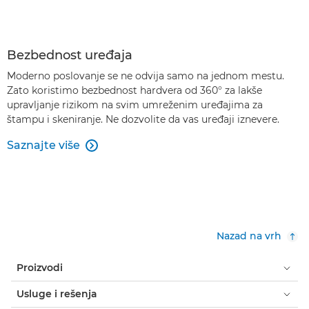
Bezbednost uređaja
Moderno poslovanje se ne odvija samo na jednom mestu.
Zato koristimo bezbednost hardvera od 360° za lakše
upravljanje rizikom na svim umreženim uređajima za
štampu i skeniranje. Ne dozvolite da vas uređaji iznevere.
Saznajte više

Nazad na vrh
Proizvodi
Usluge i rešenja