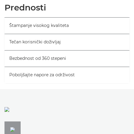
Pregled
Prednosti
Specifikacije
Štampanje visokog kvaliteta
Podrška
Tečan korisnički doživljaj
Bezbednost od 360 stepeni
Poboljšajte napore za održivost