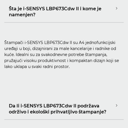
Šta je i-SENSYS LBP673Cdw II i kome je
namenjen?
Štampači i-SENSYS LBP673Cdw II su A4 jednofunkcijski
uređaji u boji, dizajnirani za male kancelarije i radnike od
kuće. Idealni su za svakodnevne potrebe štampanja,
pružajući visoku produktivnost i kompaktan dizajn koji se
lako uklapa u svaki radni prostor.
Da li i-SENSYS LBP673Cdw II podržava
održivo i ekološki prihvatljivo štampanje?