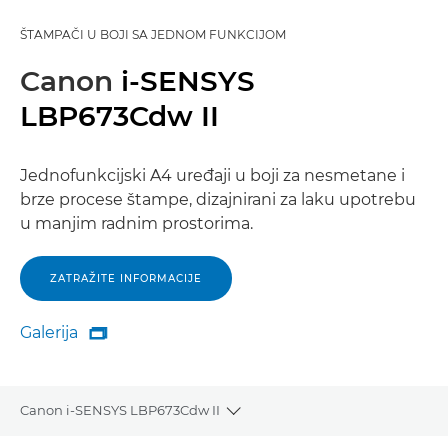
ŠTAMPAČI U BOJI SA JEDNOM FUNKCIJOM
Canon
i-SENSYS
LBP673Cdw II
Jednofunkcijski A4 uređaji u boji za nesmetane i
brze procese štampe, dizajnirani za laku upotrebu
u manjim radnim prostorima.
ZATRAŽITE INFORMACIJE
Galerija

Galerija
Canon i-SENSYS LBP673Cdw II
Toggle breadcrumbs