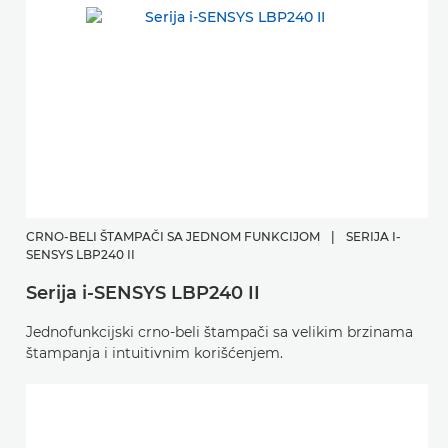
CRNO-BELI ŠTAMPAČI SA JEDNOM FUNKCIJOM
|
SERIJA I-
SENSYS LBP240 II
Serija i-SENSYS LBP240 II
Jednofunkcijski crno-beli štampači sa velikim brzinama
štampanja i intuitivnim korišćenjem.