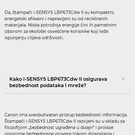
Da, štampači i-SENSYS LBP673Cdw II su kompaktni,
energetski efikasni i napravljeni su od recikliranih
materijala. Niska potrošnja energije čini ih pametnim
izborom za ekološki osvešćene korisnike koji teže
ispunjenju ciljeva održivosti.
Kako i-SENSYS LBP673Cdw II osigurava
bezbednost podataka i mreže?
Canon ima sveobuhvatan pristup bezbednosti informacija.
Štampači i-SENSYS LBP673Cdw II razvijeni su u skladu sa
filozofijom „bezbednost ugrađena u dizajn“ i prolaze
rigorozne bezbednosne provere tokom dizajniranja i