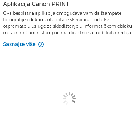
Aplikacija Canon PRINT
Ova besplatna aplikacija omogućava vam da štampate
fotografije i dokumente, čitate skenirane podatke i
otpremate u usluge za skladištenje u informatičkom oblaku
na raznim Canon štampačima direktno sa mobilnih uređaja.
Saznajte više
