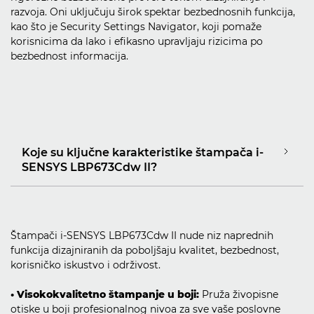
razvoja. Oni uključuju širok spektar bezbednosnih funkcija,
kao što je Security Settings Navigator, koji pomaže
korisnicima da lako i efikasno upravljaju rizicima po
bezbednost informacija.
Koje su ključne karakteristike štampača i-
SENSYS LBP673Cdw II?
Štampači i-SENSYS LBP673Cdw II nude niz naprednih
funkcija dizajniranih da poboljšaju kvalitet, bezbednost,
korisničko iskustvo i održivost.
• Visokokvalitetno štampanje u boji:
Pruža živopisne
otiske u boji profesionalnog nivoa za sve vaše poslovne