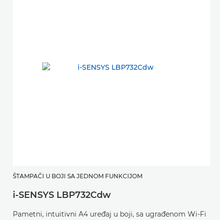
ŠTAMPAČI U BOJI SA JEDNOM FUNKCIJOM
i-SENSYS LBP732Cdw
Pametni, intuitivni A4 uređaj u boji, sa ugrađenom Wi-Fi