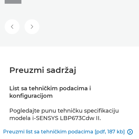
PRETHODNI SLAJD
SLEDEĆI SLAJD
Preuzmi sadržaj
List sa tehničkim podacima i
konfiguracijom
Pogledajte punu tehničku specifikaciju
modela i-SENSYS LBP673Cdw II.
Preuzmi list sa tehničkim podacima [pdf, 187 kb]
