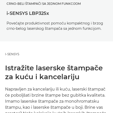
CRNO-BELI ŠTAMPAČI SA JEDNOM FUNKCIJOM
i-SENSYS LBP325x
Povećajte produktivnost pomoću kompaktnog i brzog
crno-belog laserskog štampača sa jednom funkcijom.
I-SENSYS
Istražite laserske štampače
za kuću i kancelariju
Napravljen za kancelariju ili kuću, laserski štampač
će poboljšati brzine štampe bez gubitka kvaliteta.
Imamo laserske štampače za monohromatsku
štampu, kao i laserske štampače u boji. Brine vas