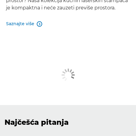
prostor? Naša kolekcija kućnih laserskih štampača
je kompaktna i neće zauzeti previše prostora.
Saznajte više

Najčešća pitanja