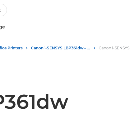
uge
ice Printers
Canon i-SENSYS LBP361dw – štampači sa jednom funkcijom
P361dw