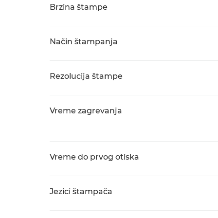
Brzina štampe
Način štampanja
Rezolucija štampe
Vreme zagrevanja
Vreme do prvog otiska
Jezici štampača