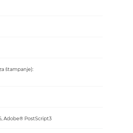
za štampanje):
L6, Adobe® PostScript3