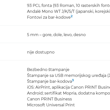
93 PCL fonta (93 Roman, 10 rasterskih font
Andalé Mono WT J/K/S/T (japanski, korejski,
2
Fontovi za bar-kodove
5 mm – gore, dole, levo, desno
nije dostupno
Bezbedno štampanje
Štampanje sa USB memorijskog uređaja (
3
Štampanje bar-kodova
iOS: AirPrint, aplikacija Canon PRINT Busin
Android; sertifikat Mopria, dodatna kompo
Canon PRINT Business
Microsoft Universal Print