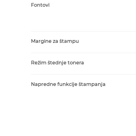
Fontovi
Margine za štampu
Režim štednje tonera
Napredne funkcije štampanja