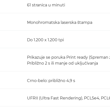
61 stranica u minuti
Monohromatska laserska štampa
Do 1.200 x 1.200 tpi
Prikazuje se poruka Print ready (Spreman 
Približno 2 s ili manje od uključivanja
Crno-belo: približno 4,9 s
UFRII (Ultra Fast Rendering), PCL5e4, PC