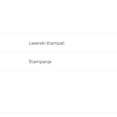
Laserski štampač
Štampanje