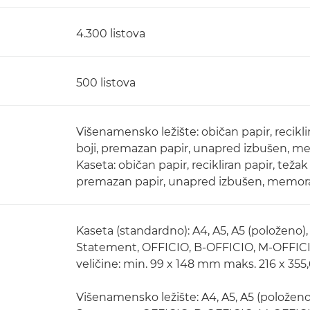
4.300 listova
500 listova
Višenamensko ležište: običan papir, reciklir
boji, premazan papir, unapred izbušen, m
Kaseta: običan papir, recikliran papir, težak
premazan papir, unapred izbušen, mem
Kaseta (standardno): A4, A5, A5 (položeno), 
Statement, OFFICIO, B-OFFICIO, M-OFFICIO
veličine: min. 99 x 148 mm maks. 216 x 35
Višenamensko ležište: A4, A5, A5 (položeno),