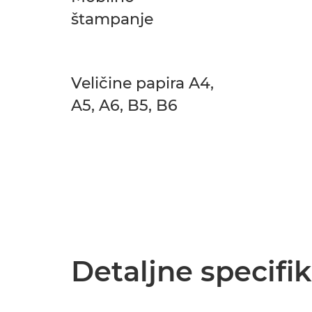
štampanje
Veličine papira A4,
A5, A6, B5, B6
Detaljne specifik