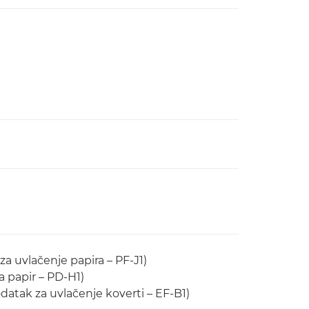
za uvlačenje papira – PF-J1)
a papir – PD-H1)
datak za uvlačenje koverti – EF-B1)