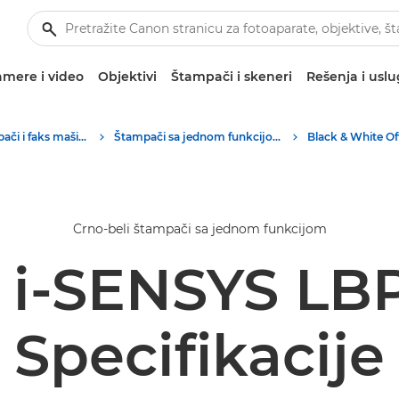
mere i video
Objektivi
Štampači i skeneri
Rešenja i usl
Poslovni štampači i faks mašine
Štampači sa jednom funkcijom
Black & White Off
Crno-beli štampači sa jednom funkcijom
 i-SENSYS LB
Specifikacije