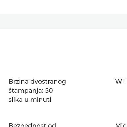
Brzina dvostranog
Wi-
štampanja: 50
slika u minuti
Bezbednost od
Mic