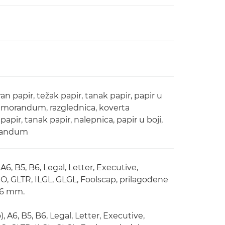
an papir, težak papir, tanak papir, papir u
emorandum, razglednica, koverta
 papir, tanak papir, nalepnica, papir u boji,
orandum
A6, B5, B6, Legal, Letter, Executive,
, GLTR, ILGL, GLGL, Foolscap, prilagođene
5,6 mm.
 A6, B5, B6, Legal, Letter, Executive,