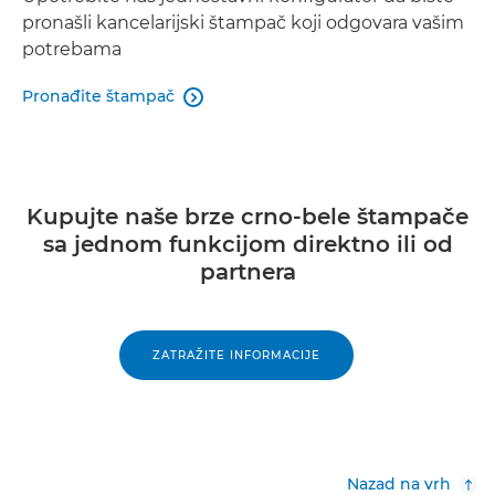
pronašli kancelarijski štampač koji odgovara vašim
potrebama
Pronađite štampač

Kupujte naše brze crno-bele štampače
sa jednom funkcijom direktno ili od
partnera
ZATRAŽITE INFORMACIJE
Nazad na vrh