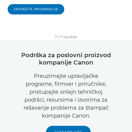
ZATRAŽITE INFORMACIJE
7
/
7
rezultati
Podrška za poslovni proizvod
kompanije Canon
Preuzimajte upravljačke
programe, firmver i priručnike,
pristupajte onlajn tehničkoj
podršci, resursima i izvorima za
rešavanje problema za štampač
kompanije Canon.