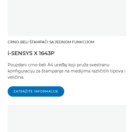
CRNO-BELI ŠTAMPAČI SA JEDNOM FUNKCIJOM
i-SENSYS X 1643P
Pouzdani crno-beli A4 uređaj koji pruža svestranu
konfiguraciju za štampanje na medijima različitih tipova i
veličina.
ZATRAŽITE INFORMACIJE