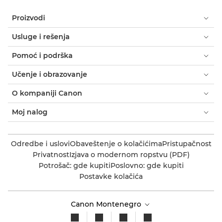
Proizvodi
Usluge i rešenja
Pomoć i podrška
Učenje i obrazovanje
O kompaniji Canon
Moj nalog
Odredbe i uslovi
Obaveštenje o kolačićima
Pristupačnost
Privatnost
Izjava o modernom ropstvu (PDF)
Potrošač: gde kupiti
Poslovno: gde kupiti
Postavke kolačića
Canon Montenegro