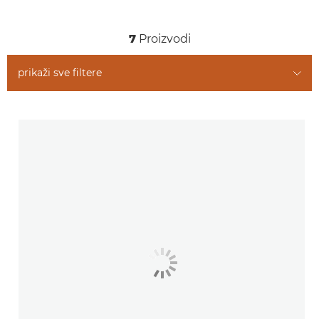
Slični proizvodi
7
Proizvodi
prikaži sve filtere