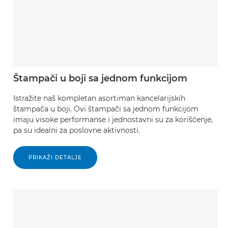
Štampači u boji sa jednom funkcijom
Istražite naš kompletan asortiman kancelarijskih
štampača u boji. Ovi štampači sa jednom funkcijom
imaju visoke performanse i jednostavni su za korišćenje,
pa su idealni za poslovne aktivnosti.
PRIKAŽI DETALJE