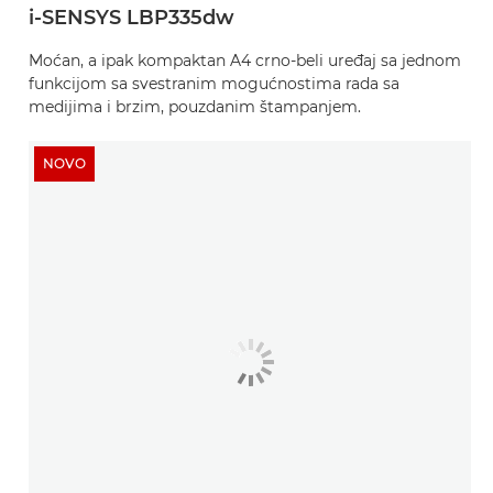
i-SENSYS LBP335dw
Moćan, a ipak kompaktan A4 crno-beli uređaj sa jednom
funkcijom sa svestranim mogućnostima rada sa
medijima i brzim, pouzdanim štampanjem.
NOVO