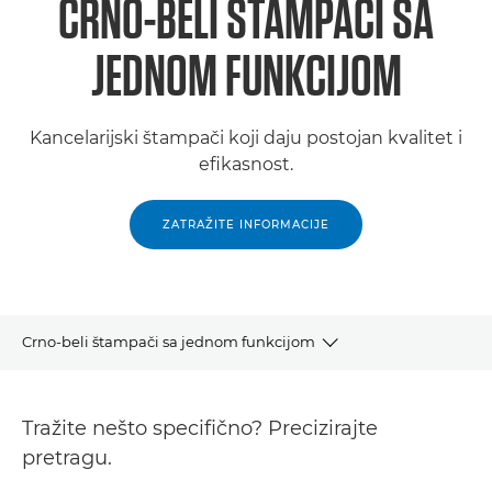
CRNO-BELI ŠTAMPAČI SA
JEDNOM FUNKCIJOM
Kancelarijski štampači koji daju postojan kvalitet i
efikasnost.
ZATRAŽITE INFORMACIJE
Crno-beli štampači sa jednom funkcijom
Proizvodi
Tražite nešto specifično? Precizirajte
Podrška
pretragu.