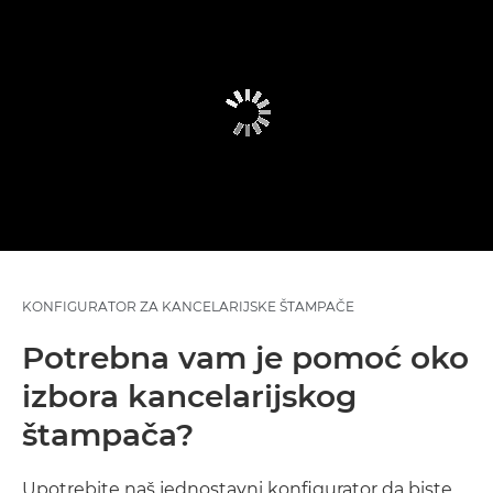
KONFIGURATOR ZA KANCELARIJSKE ŠTAMPAČE
Potrebna vam je pomoć oko
izbora kancelarijskog
štampača?
Upotrebite naš jednostavni konfigurator da biste