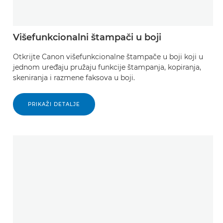
Višefunkcionalni štampači u boji
Otkrijte Canon višefunkcionalne štampače u boji koji u
jednom uređaju pružaju funkcije štampanja, kopiranja,
skeniranja i razmene faksova u boji.
PRIKAŽI DETALJE