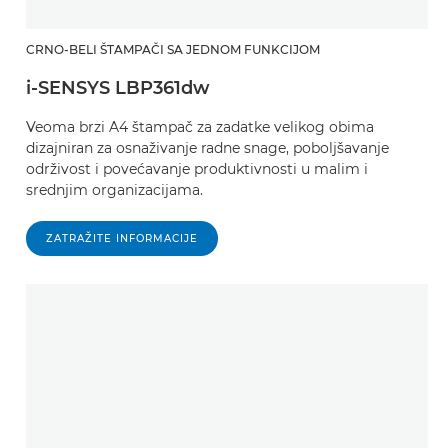
CRNO-BELI ŠTAMPAČI SA JEDNOM FUNKCIJOM
i-SENSYS LBP361dw
Veoma brzi A4 štampač za zadatke velikog obima
dizajniran za osnaživanje radne snage, poboljšavanje
održivost i povećavanje produktivnosti u malim i
srednjim organizacijama.
ZATRAŽITE INFORMACIJE