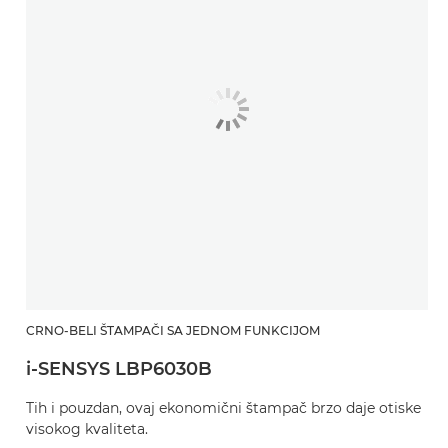
CRNO-BELI ŠTAMPAČI SA JEDNOM FUNKCIJOM
i-SENSYS LBP6030B
Tih i pouzdan, ovaj ekonomični štampač brzo daje otiske
visokog kvaliteta.