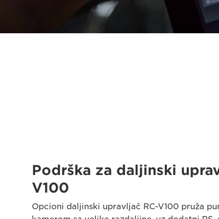
Podrška za daljinski upra
V100
Opcioni daljinski upravljač RC-V100 pruža pu