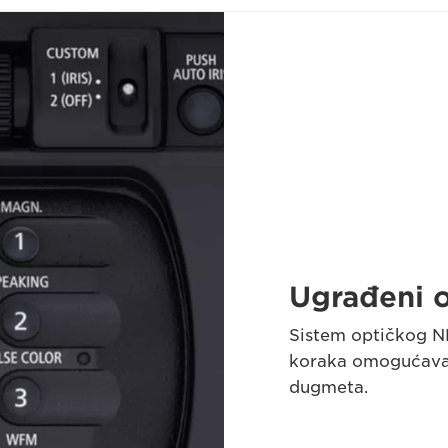
Ugrađeni o
Sistem optičkog ND
koraka omogućava 
dugmeta.