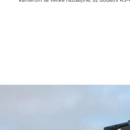
kamerom sa velike razdaljine, uz dodatni RS-42