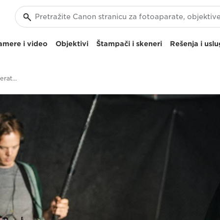
amere i video
Objektivi
Štampači i skeneri
Rešenja i usl
Video kamera C700 – operativne funkcije