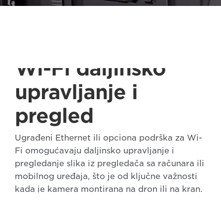
Wi-Fi daljinsko
upravljanje i
pregled
Ugrađeni Ethernet ili opciona podrška za Wi-
Fi omogućavaju daljinsko upravljanje i
pregledanje slika iz pregledača sa računara ili
mobilnog uređaja, što je od ključne važnosti
kada je kamera montirana na dron ili na kran.