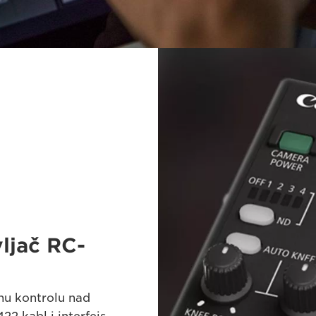
vljač RC-
nu kontrolu nad