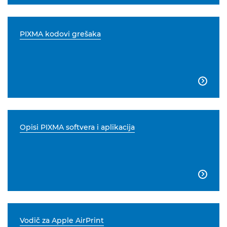
PIXMA kodovi grešaka

Opisi PIXMA softvera i aplikacija

Vodič za Apple AirPrint