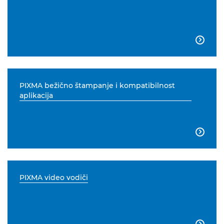

PIXMA bežično štampanje i kompatibilnost
aplikacija

PIXMA video vodiči
