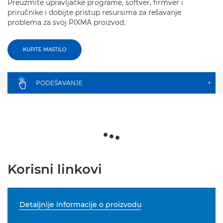
Preuzmite upravljačke programe, softver, firmver i
priručnike i dobijte pristup resursima za rešavanje
problema za svoj PIXMA proizvod.
KUPITE MASTILO
PODEŠAVANJE
+
Korisni linkovi
Detaljnije informacije o proizvodu