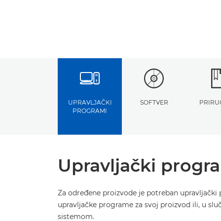
UPRAVLJAČKI
SOFTVER
PRIRU
PROGRAMI
Upravljački progr
Za određene proizvode je potreban upravljački 
upravljačke programe za svoj proizvod ili, u sl
sistemom.