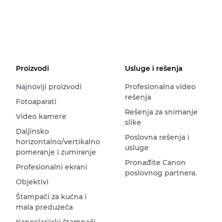
Proizvodi
Usluge i rešenja
Najnoviji proizvodi
Profesionalna video
rešenja
Fotoaparati
Rešenja za snimanje
Video kamere
slike
Daljinsko
Poslovna rešenja i
horizontalno/vertikalno
usluge
pomeranje i zumiranje
Pronađite Canon
Profesionalni ekrani
poslovnog partnera.
Objektivi
Štampači za kućna i
mala preduzeća