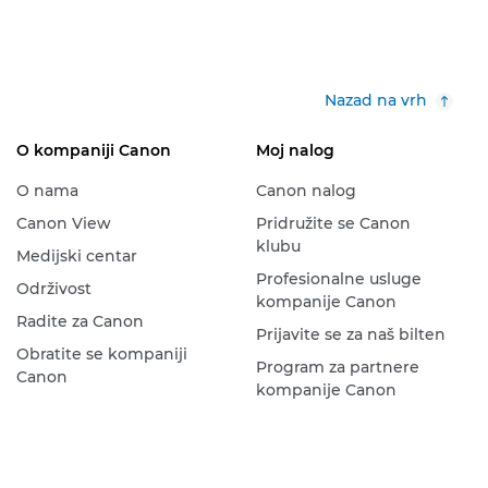
Nazad na vrh
O kompaniji Canon
Moj nalog
O nama
Canon nalog
Canon View
Pridružite se Canon
klubu
Medijski centar
Profesionalne usluge
Održivost
kompanije Canon
Radite za Canon
Prijavite se za naš bilten
Obratite se kompaniji
Program za partnere
Canon
kompanije Canon