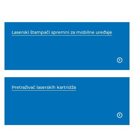
Laserski štampači spremni za mobilne uređaje

Pretraživač laserskih kartridža
