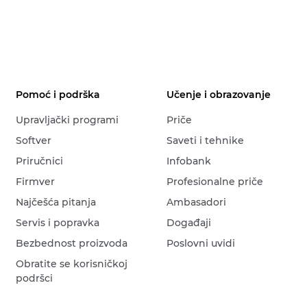
Pomoć i podrška
Učenje i obrazovanje
Upravljački programi
Priče
Softver
Saveti i tehnike
Priručnici
Infobank
Firmver
Profesionalne priče
Najčešća pitanja
Ambasadori
Servis i popravka
Događaji
Bezbednost proizvoda
Poslovni uvidi
Obratite se korisničkoj
podršci