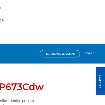
uge
ODBACI
REGISTRUJTE SE ODMAH
ANKETA
BP673Cdw
ike i dobijte pristup