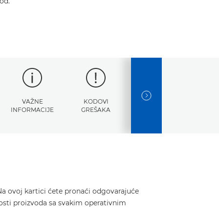
od.
NEXT SLIDE
VAŽNE
KODOVI
SPECIFIKACIJE
INFORMACIJE
GREŠAKA
a ovoj kartici ćete pronaći odgovarajuće
nosti proizvoda sa svakim operativnim