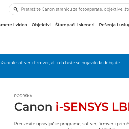
mere i video
Objektivi
Štampači i skeneri
Rešenja i usl
urirali softver i firmver, ali i da biste se prijavili da dobijate
PODRŠKA
Canon
i-SENSYS L
Preuzmite upravljačke programe, softver, firmver i priručn