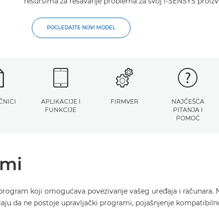
resursima za rešavanje problema za svoj i-SENSYS proizv
POGLEDAJTE NOVI MODEL
ČNICI
APLIKACIJE I
FIRMVER
NAJČEŠĆA
FUNKCIJE
PITANJA I
POMOĆ
ami
program koji omogućava povezivanje vašeg uređaja i računara. N
učaju da ne postoje upravljački programi, pojašnjenje kompatibil