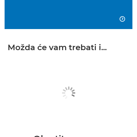

Možda će vam trebati i...