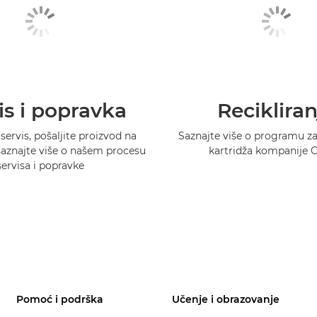
is i popravka
Recikliran
 servis, pošaljite proizvod na
Saznajte više o programu za 
 saznajte više o našem procesu
kartridža kompanije 
servisa i popravke
Pomoć i podrška
Učenje i obrazovanje