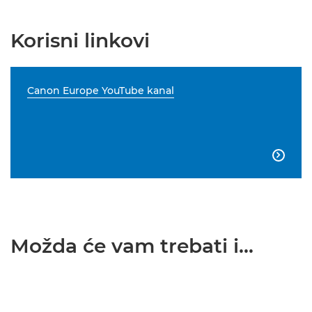
Korisni linkovi
Canon Europe YouTube kanal

Možda će vam trebati i...