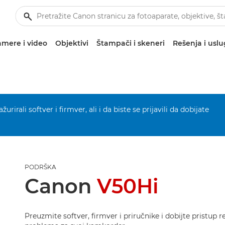
mere i video
Objektivi
Štampači i skeneri
Rešenja i usl
urirali softver i firmver, ali i da biste se prijavili da dobijate
PODRŠKA
Canon
V50Hi
Preuzmite softver, firmver i priručnike i dobijte pristup 