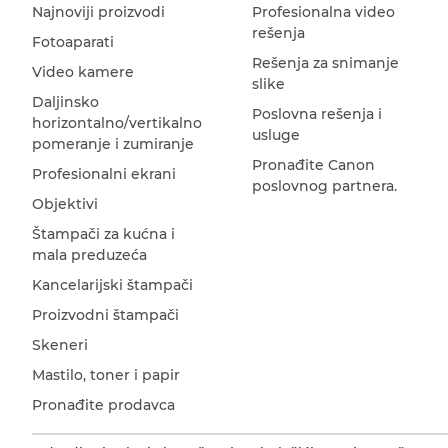
Najnoviji proizvodi
Profesionalna video
rešenja
Fotoaparati
Rešenja za snimanje
Video kamere
slike
Daljinsko
Poslovna rešenja i
horizontalno/vertikalno
usluge
pomeranje i zumiranje
Pronađite Canon
Profesionalni ekrani
poslovnog partnera.
Objektivi
Štampači za kućna i
mala preduzeća
Kancelarijski štampači
Proizvodni štampači
Skeneri
Mastilo, toner i papir
Pronađite prodavca