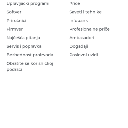
Upravljački programi
Priče
Softver
Saveti i tehnike
Priručnici
Infobank
Firmver
Profesionalne priče
Najčešća pitanja
Ambasadori
Servis i popravka
Događaji
Bezbednost proizvoda
Poslovni uvidi
Obratite se korisničkoj
podršci