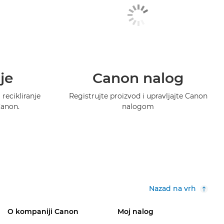
je
Canon nalog
recikliranje
Registrujte proizvod i upravljajte Canon
Canon.
nalogom
Nazad na vrh
O kompaniji Canon
Moj nalog