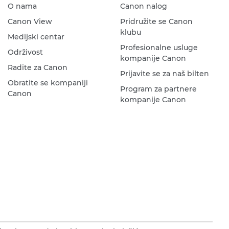
O nama
Canon nalog
Canon View
Pridružite se Canon
klubu
Medijski centar
Profesionalne usluge
Održivost
kompanije Canon
Radite za Canon
Prijavite se za naš bilten
Obratite se kompaniji
Program za partnere
Canon
kompanije Canon