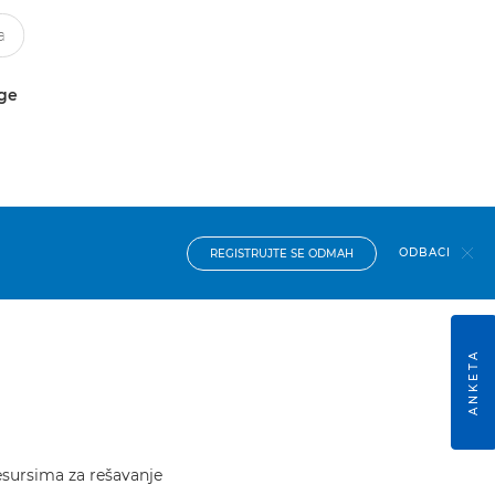
uge
ODBACI
REGISTRUJTE SE ODMAH
ANKETA
resursima za rešavanje