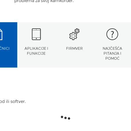
problema za svoj kamkorder.
ČNICI
APLIKACIJE I
FIRMVER
NAJČEŠĆA
FUNKCIJE
PITANJA I
POMOĆ
d ili softver.