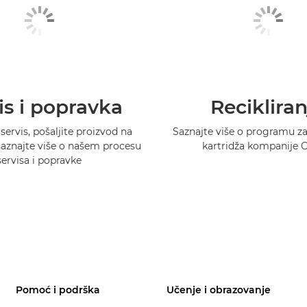
is i popravka
Recikliran
 servis, pošaljite proizvod na
Saznajte više o programu za 
 saznajte više o našem procesu
kartridža kompanije 
servisa i popravke
Pomoć i podrška
Učenje i obrazovanje