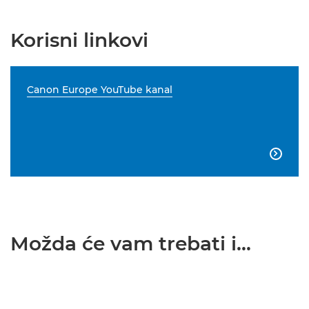
Korisni linkovi
Canon Europe YouTube kanal

Možda će vam trebati i...