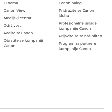
O nama
Canon nalog
Canon View
Pridružite se Canon
klubu
Medijski centar
Profesionalne usluge
Održivost
kompanije Canon
Radite za Canon
Prijavite se za naš bilten
Obratite se kompaniji
Program za partnere
Canon
kompanije Canon