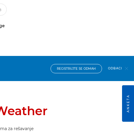
uge
ODBACI
REGISTRUJTE SE ODMAH
ANKETA
 Weather
sima za rešavanje