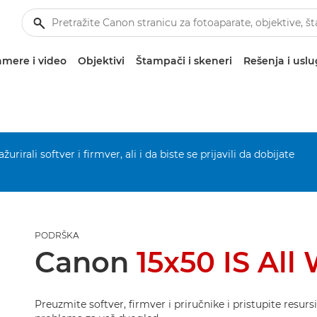
mere i video
Objektivi
Štampači i skeneri
Rešenja i usl
urirali softver i firmver, ali i da biste se prijavili da dobijate
PODRŠKA
Canon
15x50 IS All
Preuzmite softver, firmver i priručnike i pristupite resur