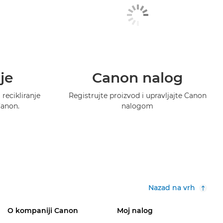
je
Canon nalog
recikliranje
Registrujte proizvod i upravljajte Canon
Canon.
nalogom
Nazad na vrh
O kompaniji Canon
Moj nalog