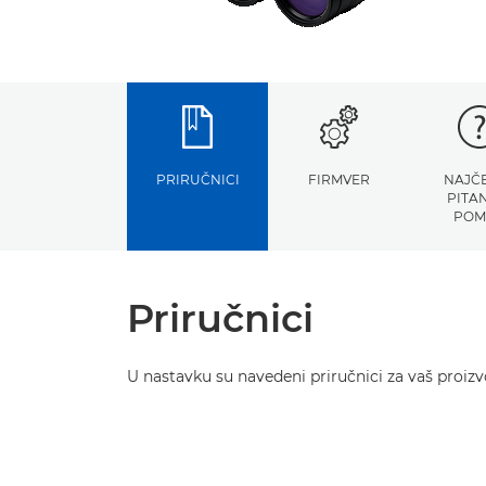
PRIRUČNICI
FIRMVER
NAJČ
PITAN
POM
Priručnici
U nastavku su navedeni priručnici za vaš proizvo