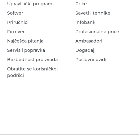
Upravljački programi
Priče
Softver
Saveti i tehnike
Priručnici
Infobank
Firmver
Profesionalne priče
Najčešća pitanja
Ambasadori
Servis i popravka
Događaji
Bezbednost proizvoda
Poslovni uvidi
Obratite se korisničkoj
podršci