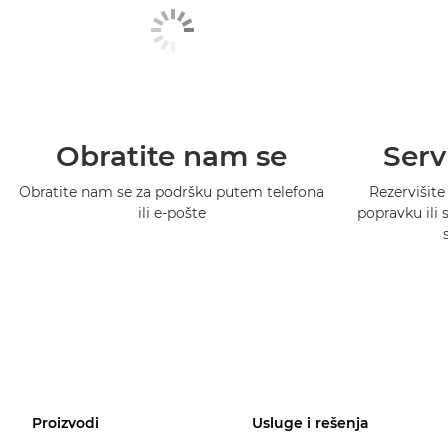
Obratite nam se
Serv
Obratite nam se za podršku putem telefona
Rezervišite
ili e-pošte
popravku ili
Proizvodi
Usluge i rešenja