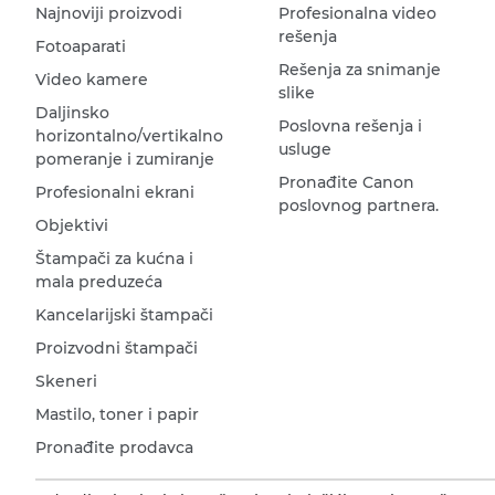
Najnoviji proizvodi
Profesionalna video
rešenja
Fotoaparati
Rešenja za snimanje
Video kamere
slike
Daljinsko
Poslovna rešenja i
horizontalno/vertikalno
usluge
pomeranje i zumiranje
Pronađite Canon
Profesionalni ekrani
poslovnog partnera.
Objektivi
Štampači za kućna i
mala preduzeća
Kancelarijski štampači
Proizvodni štampači
Skeneri
Mastilo, toner i papir
Pronađite prodavca