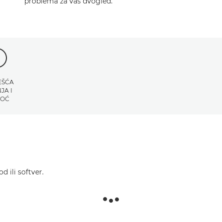
problema za vaš dvogled.
EŠĆA
JA I
OĆ
d ili softver.