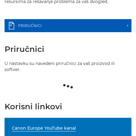
resursima za rešavanje problema za vaš dvogled.
PRIRUČNICI
+
Priručnici
U nastavku su navedeni priručnici za vaš proizvod ili
softver.
Korisni linkovi
Canon Europe YouTube kanal