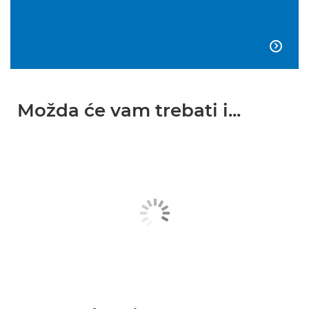

Možda će vam trebati i...