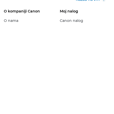
O kompaniji Canon
Moj nalog
O nama
Canon nalog
Canon View
Pridružite se Canon
klubu
Medijski centar
Profesionalne usluge
Održivost
kompanije Canon
Radite za Canon
Prijavite se za naš bilten
Obratite se kompaniji
Program za partnere
Canon
kompanije Canon