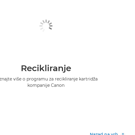
Recikliranje
znajte više o programu za recikliranje kartridža
kompanije Canon
Nazad na vrh