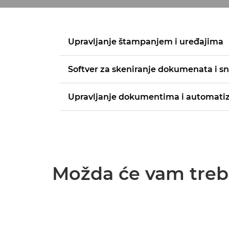
Upravljanje štampanjem i uređajima
Softver za skeniranje dokumenata i s
Upravljanje dokumentima i automatiz
Možda će vam trebat