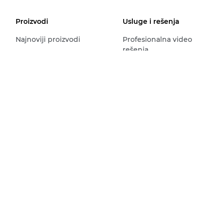
Proizvodi
Usluge i rešenja
Najnoviji proizvodi
Profesionalna video
rešenja
Fotoaparati
Rešenja za snimanje
Video kamere
slike
Daljinsko
Poslovna rešenja i
horizontalno/vertikalno
usluge
pomeranje i zumiranje
Pronađite Canon
Profesionalni ekrani
poslovnog partnera.
Objektivi
Štampači za kućna i
mala preduzeća
Kancelarijski štampači
Proizvodni štampači
Skeneri
Mastilo, toner i papir