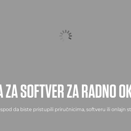
 ZA SOFTVER ZA RADNO O
ispod da biste pristupili priručnicima, softveru ili onlajn s