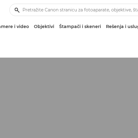
mere i video
Objektivi
Štampači i skeneri
Rešenja i usl