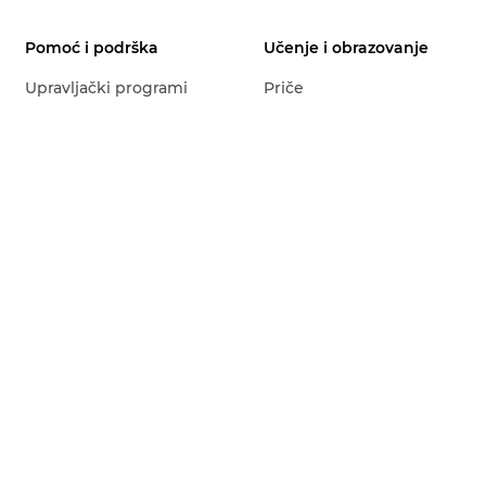
Pomoć i podrška
Učenje i obrazovanje
Upravljački programi
Priče
Softver
Saveti i tehnike
Priručnici
Infobank
Firmver
Profesionalne priče
Najčešća pitanja
Ambasadori
Servis i popravka
Događaji
Bezbednost proizvoda
Poslovni uvidi
Obratite se korisničkoj
podršci