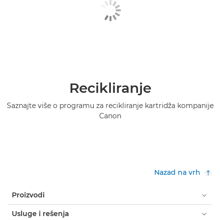
Recikliranje
Saznajte više o programu za recikliranje kartridža kompanije
Canon
Nazad na vrh
Proizvodi
Usluge i rešenja