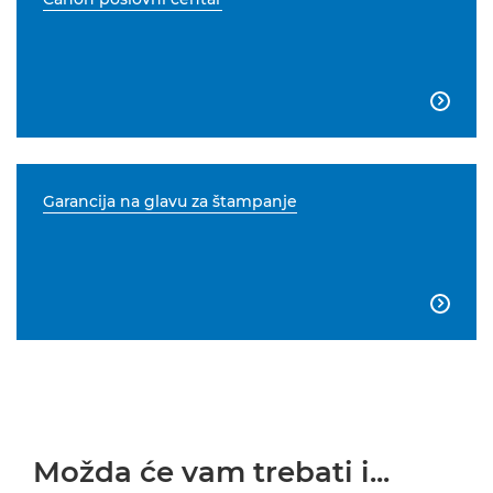

Garancija na glavu za štampanje

Možda će vam trebati i...