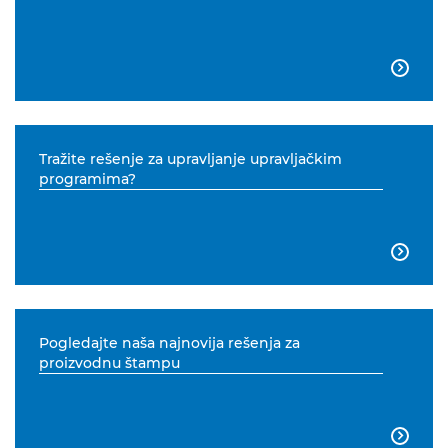

Tražite rešenje za upravljanje upravljačkim
programima?

Pogledajte naša najnovija rešenja za
proizvodnu štampu
