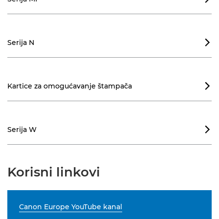
Serija N

Kartice za omogućavanje štampača

Serija W

Korisni linkovi
Canon Europe YouTube kanal