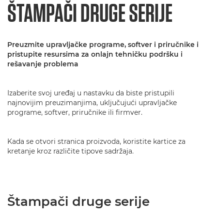
ŠTAMPAČI DRUGE SERIJE
Preuzmite upravljačke programe, softver i priručnike i
pristupite resursima za onlajn tehničku podršku i
rešavanje problema
Izaberite svoj uređaj u nastavku da biste pristupili
najnovijim preuzimanjima, uključujući upravljačke
programe, softver, priručnike ili firmver.
Kada se otvori stranica proizvoda, koristite kartice za
kretanje kroz različite tipove sadržaja.
Štampači druge serije