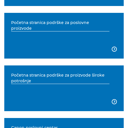
Početna stranica podrške za poslovne
proizvode

Početna stranica podrške za proizvode široke
potrošnje

Canon poslovni centar