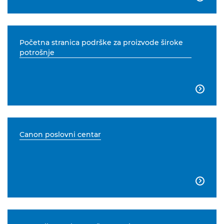
Početna stranica podrške za proizvode široke
potrošnje

Canon poslovni centar
