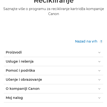
Recikliranje
Saznajte više o programu za recikliranje kartridža kompanije
Canon
Nazad na vrh
Proizvodi
Usluge i rešenja
Pomoć i podrška
Učenje i obrazovanje
O kompaniji Canon
Moj nalog