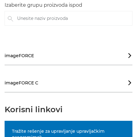
Izaberite grupu proizvoda ispod
Unesite naziv proizvoda
imageFORCE

imageFORCE C

Korisni linkovi
Tražite rešenje za upravljanje upravljačkim