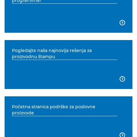
programima?

Pogledajte naša najnovija rešenja za
proizvodnu štampu

Početna stranica podrške za poslovne
proizvode
