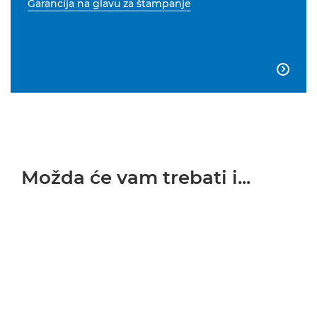
Garancija na glavu za štampanje

Možda će vam trebati i...