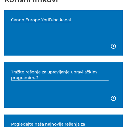
Canon Europe YouTube kanal

Tražite rešenje za upravljanje upravljačkim
programima?

Pogledajte naša najnovija rešenja za