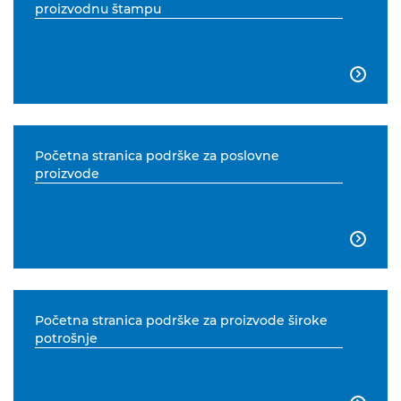
proizvodnu štampu

Početna stranica podrške za poslovne
proizvode

Početna stranica podrške za proizvode široke
potrošnje