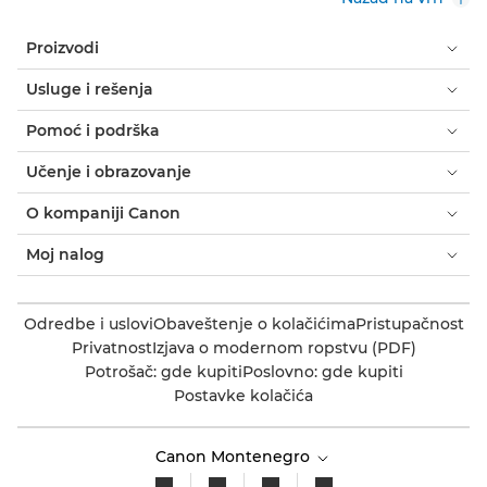
Proizvodi
Usluge i rešenja
Pomoć i podrška
Učenje i obrazovanje
O kompaniji Canon
Moj nalog
Odredbe i uslovi
Obaveštenje o kolačićima
Pristupačnost
Privatnost
Izjava o modernom ropstvu (PDF)
Potrošač: gde kupiti
Poslovno: gde kupiti
Postavke kolačića
Canon Montenegro