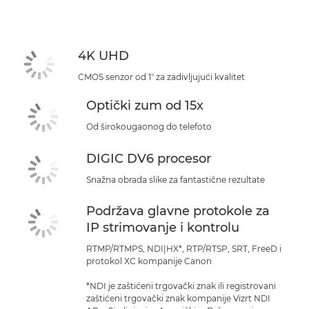
Specifikacije
Podrška
4K UHD
CMOS senzor od 1" za zadivljujući kvalitet
Optički zum od 15x
Od širokougaonog do telefoto
DIGIC DV6 procesor
Snažna obrada slike za fantastične rezultate
Podržava glavne protokole za
IP strimovanje i kontrolu
RTMP/RTMPS, NDI|HX*, RTP/RTSP, SRT, FreeD i
protokol XC kompanije Canon
*NDI je zaštićeni trgovački znak ili registrovani
zaštićeni trgovački znak kompanije Vizrt NDI