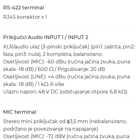
RS-422 terminal
RJ45 konektor x 1
Priključci Audio INPUT 1 / INPUT 2
XLR/audio ulaz (3-pinski priključak) (pin1: zaštita, pin2:
faza, pin3: nula), 2 kompleta, balansirano
Osetljivost (MIC): -60 dBu (ručna jačina zvuka, puna
skala -18 dB) / 600 Ω / Prigušivanje: 20 dB
Osetljivost (LINE): +4 dBu (ručna jačina zvuka, puna
skala -18 dB) / 1 kΩ ili više
Ulazni napon: 48 V DC (odstupanje otpora: 6,8 kΩ)
MIC terminal
Stereo mini priključak od ϕ3,5 mm (nebalansirano,
podržano je povezivanje na napajanje)
Osetljivost (MIC): -72 dBV (ručna jačina zvuka, puna