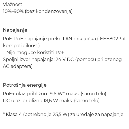
Vlažnost
10%–90% (bez kondenzovanja)
Napajanje
PoE: PoE napajanje preko LAN priključka (IEEE802.3at
kompatibilnost)
– Nije moguće koristiti PoE
Spoljni izvor napajanja: 24 V DC (pomoću priloženog
AC adaptera)
Potrošnja energije
PoE+ ulaz: približno 19,6 W* maks. (samo telo)
DC ulaz: približno 18,6 W maks. (samo telo)
* Klasa 4 (potrebno je 25,5 W) za uređaje za napajanje