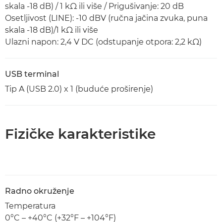
skala -18 dB) / 1 kΩ ili više / Prigušivanje: 20 dB
Osetljivost (LINE): -10 dBV (ručna jačina zvuka, puna
skala -18 dB)/1 kΩ ili više
Ulazni napon: 2,4 V DC (odstupanje otpora: 2,2 kΩ)
USB terminal
Tip A (USB 2.0) x 1 (buduće proširenje)
Fizičke karakteristike
Radno okruženje
Temperatura
0°C – +40°C (+32°F – +104°F)