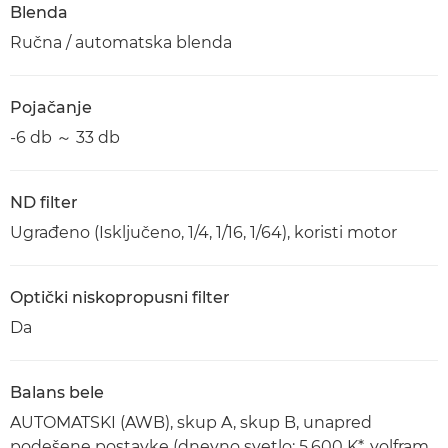
Blenda
Ručna / automatska blenda
Pojačanje
-6 db ～ 33 db
ND filter
Ugrađeno (Isključeno, 1/4, 1/16, 1/64), koristi motor
Optički niskopropusni filter
Da
Balans bele
AUTOMATSKI (AWB), skup A, skup B, unapred
podešene postavke (dnevno svetlo: 5.600 K*, volfram