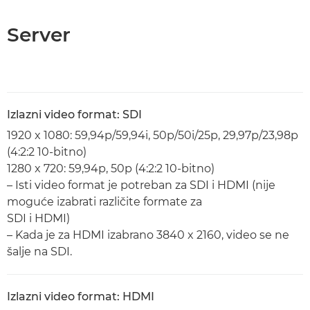
Server
Izlazni video format: SDI
1920 x 1080: 59,94p/59,94i, 50p/50i/25p, 29,97p/23,98p
(4:2:2 10-bitno)
1280 x 720: 59,94p, 50p (4:2:2 10-bitno)
– Isti video format je potreban za SDI i HDMI (nije
moguće izabrati različite formate za
SDI i HDMI)
– Kada je za HDMI izabrano 3840 x 2160, video se ne
šalje na SDI.
Izlazni video format: HDMI