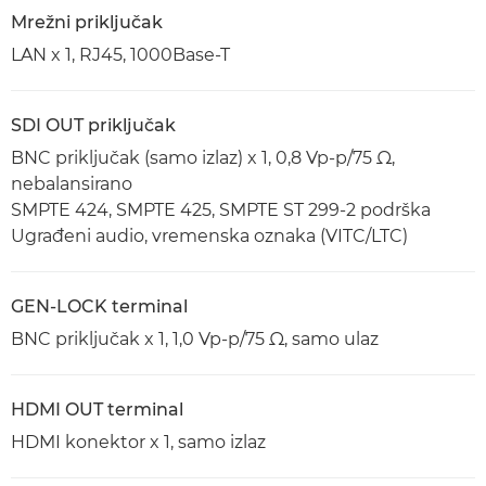
Mrežni priključak
LAN x 1, RJ45, 1000Base-T
SDI OUT priključak
BNC priključak (samo izlaz) x 1, 0,8 Vp-p/75 Ω,
nebalansirano
SMPTE 424, SMPTE 425, SMPTE ST 299-2 podrška
Ugrađeni audio, vremenska oznaka (VITC/LTC)
GEN-LOCK terminal
BNC priključak x 1, 1,0 Vp-p/75 Ω, samo ulaz
HDMI OUT terminal
HDMI konektor x 1, samo izlaz