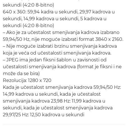
sekundi (4:2:0 8-bitno)
640 x 360: 59,94 kadra u sekundi, 29,97 kadrova u
sekundi, 14,99 kadrova u sekundi, 5 kadrova u
sekundi (4:2:0 8-bitno)
– Ako je za učestalost smenjivanja kadrova izabrano
59,94/50 Hz, nije moguće izabrati format 3840 x 2160.
– Nije moguće izabrati brzinu smenjivanja kadrova
koja je veća od učestalosti smenjivanja kadrova.
– JPEG ima jedan fiksni šablon u zavisnosti od
učestalosti smenjivanja kadrova (format je fiksni i ne
može da se bira)
Rezolucija: 1280 x 720
Kada je učestalost smenjivanja kadrova 59,94/50 Hz:
14,99 kadrova u sekundi, kada je učestalost
smenjivanja kadrova 23,98 Hz: 11,99 kadrova u
sekundi, kada je učestalost smenjivanja kadrova
29,97/25 Hz: 12,50 kadrova u sekundi