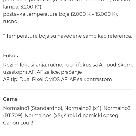
lampa: 3.200 K*),
postavka temperature boje (2.000 K – 15.000 K),
ručno
* Temperature boja su navedene samo kao referenca.
Fokus
Režim fokusiranja: ručno, ručni fokus sa AF podrškom,
uzastopni AF, AF za lice, praćenje
AF tip: Dual Pixel CMOS AF, AF sa kontrastom
Gama
Normalno1 (Standardno), Normalno2 (x4), Normalno3
(BT.709), Normalno4 (x5), široki dinamički opseg,
Canon Log 3