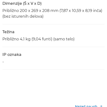
Dimenzije (Š x V x D)
Približno 200 x 269 x 208 mm (7,87 x 10,59 x 8,19 inča)
(bez isturenih delova)
Težina
Približno 4,1 kg (9,04 funti) (samo telo)
IP oznaka
-
Nazad na vrh