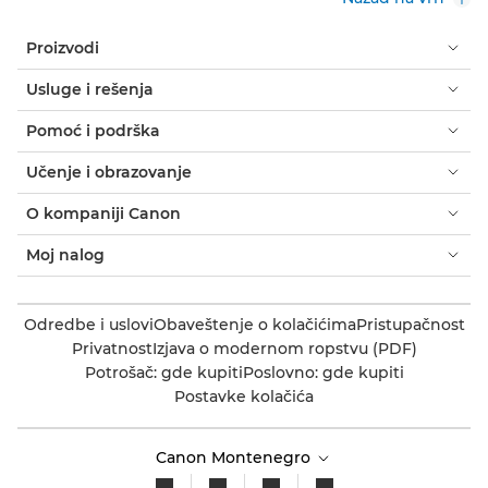
Proizvodi
Usluge i rešenja
Pomoć i podrška
Učenje i obrazovanje
O kompaniji Canon
Moj nalog
Odredbe i uslovi
Obaveštenje o kolačićima
Pristupačnost
Privatnost
Izjava o modernom ropstvu (PDF)
Potrošač: gde kupiti
Poslovno: gde kupiti
Postavke kolačića
Canon Montenegro