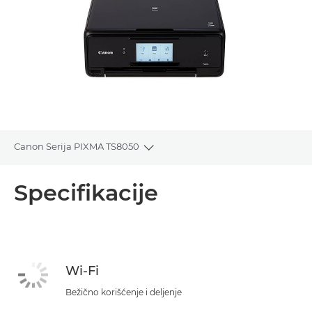
Canon Serija PIXMA TS8050
Toggle breadcrumbs
Pregled
Specifikacije
Specifikacije
Podrška
Wi-Fi
KUPITE MASTILO
Bežično korišćenje i deljenje