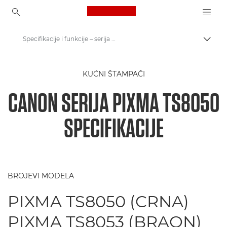
Canon Logo, back to ho
Specifikacije i funkcije – serija Canon PIXMA TS8050
Uključ
Canon
KUĆNI ŠTAMPAČI
Canon štampači
CANON SERIJA PIXMA TS8050
Serija PIXMA TS8050 - Štampači
SPECIFIKACIJE
BROJEVI MODELA
PIXMA TS8050 (CRNA)
PIXMA TS8053 (BRAON)