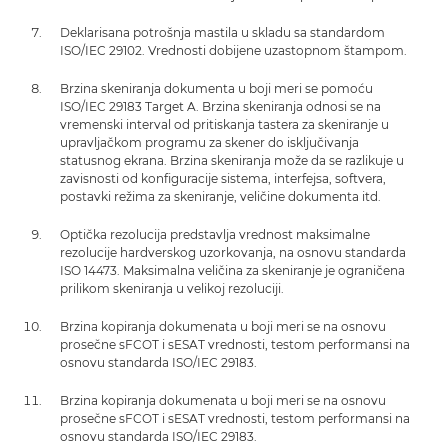
Deklarisana potrošnja mastila u skladu sa standardom
ISO/IEC 29102. Vrednosti dobijene uzastopnom štampom.
Brzina skeniranja dokumenta u boji meri se pomoću
ISO/IEC 29183 Target A. Brzina skeniranja odnosi se na
vremenski interval od pritiskanja tastera za skeniranje u
upravljačkom programu za skener do isključivanja
statusnog ekrana. Brzina skeniranja može da se razlikuje u
zavisnosti od konfiguracije sistema, interfejsa, softvera,
postavki režima za skeniranje, veličine dokumenta itd.
Optička rezolucija predstavlja vrednost maksimalne
rezolucije hardverskog uzorkovanja, na osnovu standarda
ISO 14473. Maksimalna veličina za skeniranje je ograničena
prilikom skeniranja u velikoj rezoluciji.
Brzina kopiranja dokumenata u boji meri se na osnovu
prosečne sFCOT i sESAT vrednosti, testom performansi na
osnovu standarda ISO/IEC 29183.
Brzina kopiranja dokumenata u boji meri se na osnovu
prosečne sFCOT i sESAT vrednosti, testom performansi na
osnovu standarda ISO/IEC 29183.