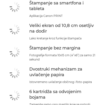
Štampanje sa smartfona i
tableta
Aplikacija Canon PRINT
Veliki ekran od 10,8 cm osetljiv
na dodir
Lako kretanje kroz funkcije štampača
Štampanje bez margina
Fotografije formata 10x15 cm (4”x6”) za samo 21
sekund
Dvostruki mehanizam za
uvlačenje papira
Istovremeno uvlačenje običnog i foto-papira
6 kartridža sa odvojenim
bojama
Zamenite samo ono mastilo koje se potroši