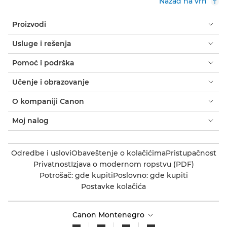
Nazad na vrh
Proizvodi
Usluge i rešenja
Pomoć i podrška
Učenje i obrazovanje
O kompaniji Canon
Moj nalog
Odredbe i uslovi
Obaveštenje o kolačićima
Pristupačnost
Privatnost
Izjava o modernom ropstvu (PDF)
Potrošač: gde kupiti
Poslovno: gde kupiti
Postavke kolačića
Canon Montenegro