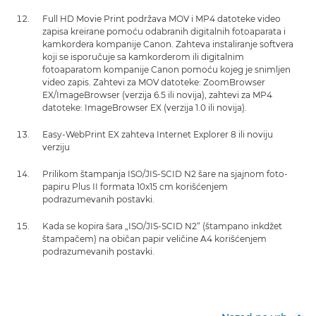
Full HD Movie Print podržava MOV i MP4 datoteke video
zapisa kreirane pomoću odabranih digitalnih fotoaparata i
kamkordera kompanije Canon. Zahteva instaliranje softvera
koji se isporučuje sa kamkorderom ili digitalnim
fotoaparatom kompanije Canon pomoću kojeg je snimljen
video zapis. Zahtevi za MOV datoteke: ZoomBrowser
EX/ImageBrowser (verzija 6.5 ili novija), zahtevi za MP4
datoteke: ImageBrowser EX (verzija 1.0 ili novija).
Easy-WebPrint EX zahteva Internet Explorer 8 ili noviju
verziju
Prilikom štampanja ISO/JIS-SCID N2 šare na sjajnom foto-
papiru Plus II formata 10x15 cm korišćenjem
podrazumevanih postavki.
Kada se kopira šara „ISO/JIS-SCID N2“ (štampano inkdžet
štampačem) na običan papir veličine A4 korišćenjem
podrazumevanih postavki.