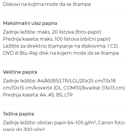
Diskovi na kojima može da se štampa
Maksimalni ulaz papira
Zadnje ležište: maks. 20 listova (foto-papir)
Prednja kaseta: maks. 100 listova (obični papir)
Ležište za direktno štampanje na diskovima: 1 CD,
DVD ili Blu-Ray disk na kojem može da se štampa
Veličine papira
Zadnje ležište: A4/A5/B5/LTR/LGL/20x25 cm/13x18
cm/10x15 cm/koverte (DL, COM10)/kvadrat (13x13 cm)
Prednja kaseta: A4, A5, B5, LTR
Težina papira
Zadnje ležište: običan papir 64–105 g/m², Canon foto-
papir do 300 g/m²