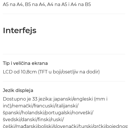
A5 na A4, B5 na A4, A4 na A5 i A4 na B5
Interfejs
Tip i veličina ekrana
LCD od 10,8cm (TFT u boji/osetljiv na dodir)
Jezik displeja
Dostupno je 33 jezika: japanski/engleski (mm i
inč)/nemački/francuski/italijanski/
španski/holandski/portugalski/norveški/
švedski/danski/finski/ruski/
češki/mađarski/poljski/slovenački/turski/grčki/pojednos