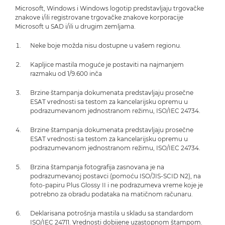
Microsoft, Windows i Windows logotip predstavljaju trgovačke
znakove i/ili registrovane trgovačke znakove korporacije
Microsoft u SAD i/ili u drugim zemljama.
Neke boje možda nisu dostupne u vašem regionu.
Kapljice mastila moguće je postaviti na najmanjem
razmaku od 1/9.600 inča
Brzine štampanja dokumenata predstavljaju prosečne
ESAT vrednosti sa testom za kancelarijsku opremu u
podrazumevanom jednostranom režimu, ISO/IEC 24734.
Brzine štampanja dokumenata predstavljaju prosečne
ESAT vrednosti sa testom za kancelarijsku opremu u
podrazumevanom jednostranom režimu, ISO/IEC 24734.
Brzina štampanja fotografija zasnovana je na
podrazumevanoj postavci (pomoću ISO/JIS-SCID N2), na
foto-papiru Plus Glossy II i ne podrazumeva vreme koje je
potrebno za obradu podataka na matičnom računaru.
Deklarisana potrošnja mastila u skladu sa standardom
ISO/IEC 24711. Vrednosti dobijene uzastopnom štampom.