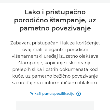
Pregled
Lako i pristupačno
porodično štampanje, uz
Specifikacije
pametno povezivanje
Podrška
Zabavan, pristupačan i lak za korišćenje,
KUPITE MASTILO
ovaj mali, elegantni porodični
višenamenski uređaj izuzetno olakšava
štampanje, kopiranje i skeniranje
prelepih slika i oštrih dokumenata kod
kuće, uz pametno bežično povezivanje
sa uređajima i informatičkim oblakom.
Prikaži punu specifikaciju
