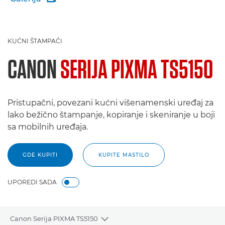
KUĆNI ŠTAMPAČI
CANON
SERIJA PIXMA TS5150
Pristupačni, povezani kućni višenamenski uređaj za
lako bežično štampanje, kopiranje i skeniranje u boji
sa mobilnih uređaja.
GDE KUPITI
KUPITE MASTILO
UPOREDI SADA
Canon Serija PIXMA TS5150
Toggle breadcrumbs