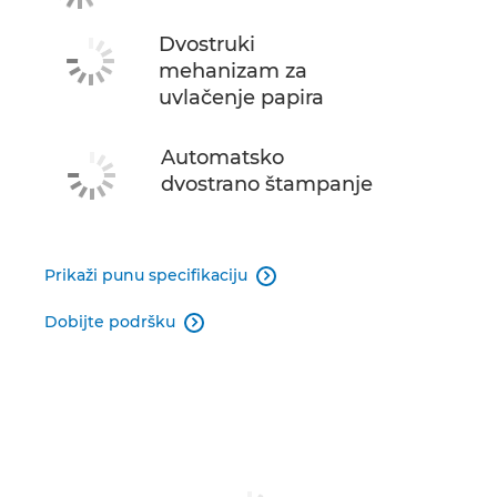
Dvostruki
mehanizam za
uvlačenje papira
Automatsko
dvostrano štampanje
Prikaži punu specifikaciju

Dobijte podršku
