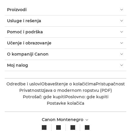
Proizvodi
Usluge i rešenja
Pomoć i podrška
Učenje i obrazovanje
O kompaniji Canon
Moj nalog
Odredbe i uslovi
Obaveštenje o kolačićima
Pristupačnost
Privatnost
Izjava o modernom ropstvu (PDF)
Potrošač: gde kupiti
Poslovno: gde kupiti
Postavke kolačića
Canon Montenegro