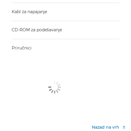
Kabl za napajanje
CD-ROM za podešavanje
Priručnici
Nazad na vrh