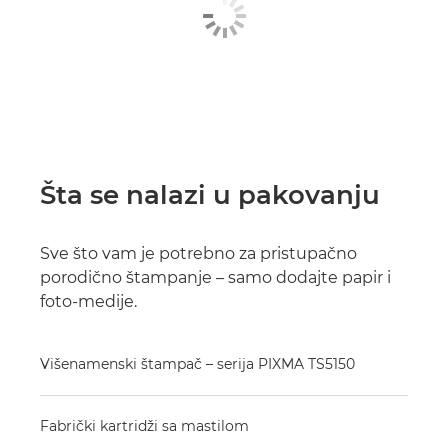
Šta se nalazi u pakovanju
Sve što vam je potrebno za pristupačno
porodično štampanje – samo dodajte papir i
foto-medije.
Višenamenski štampač – serija PIXMA TS5150
Fabrički kartridži sa mastilom