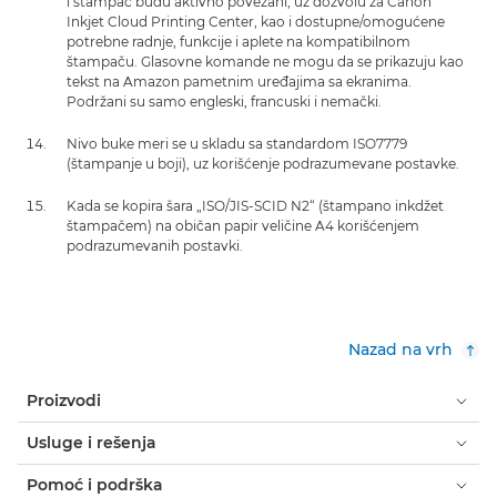
i štampač budu aktivno povezani, uz dozvolu za Canon
Inkjet Cloud Printing Center, kao i dostupne/omogućene
potrebne radnje, funkcije i aplete na kompatibilnom
štampaču. Glasovne komande ne mogu da se prikazuju kao
tekst na Amazon pametnim uređajima sa ekranima.
Podržani su samo engleski, francuski i nemački.
Nivo buke meri se u skladu sa standardom ISO7779
(štampanje u boji), uz korišćenje podrazumevane postavke.
Kada se kopira šara „ISO/JIS-SCID N2“ (štampano inkdžet
štampačem) na običan papir veličine A4 korišćenjem
podrazumevanih postavki.
Nazad na vrh
Proizvodi
Usluge i rešenja
Pomoć i podrška