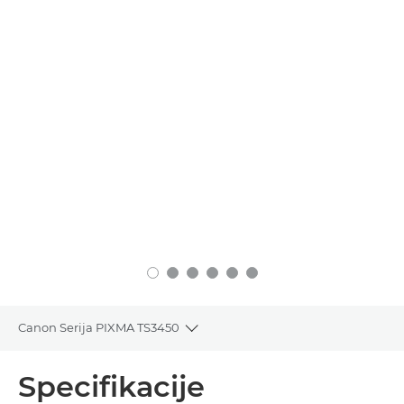
Canon Serija PIXMA TS3450
Toggle breadcrumbs
Pregled
Specifikacije