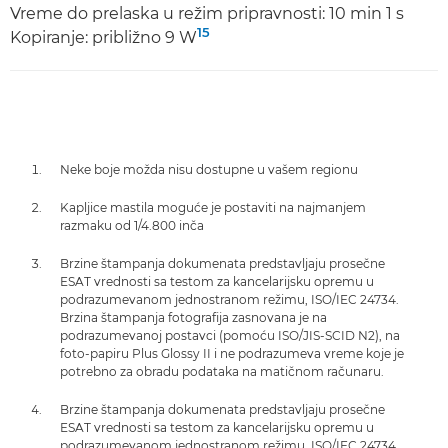
Vreme do prelaska u režim pripravnosti: 10 min 1 s
15
Kopiranje: približno 9 W
Neke boje možda nisu dostupne u vašem regionu
Kapljice mastila moguće je postaviti na najmanjem
razmaku od 1/4.800 inča
Brzine štampanja dokumenata predstavljaju prosečne
ESAT vrednosti sa testom za kancelarijsku opremu u
podrazumevanom jednostranom režimu, ISO/IEC 24734.
Brzina štampanja fotografija zasnovana je na
podrazumevanoj postavci (pomoću ISO/JIS-SCID N2), na
foto-papiru Plus Glossy II i ne podrazumeva vreme koje je
potrebno za obradu podataka na matičnom računaru.
Brzine štampanja dokumenata predstavljaju prosečne
ESAT vrednosti sa testom za kancelarijsku opremu u
podrazumevanom jednostranom režimu, ISO/IEC 24734.