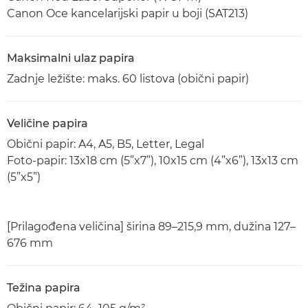
Canon Oce kancelarijski papir u boji (SAT213)
Maksimalni ulaz papira
Zadnje ležište: maks. 60 listova (obični papir)
Veličine papira
Obični papir: A4, A5, B5, Letter, Legal
Foto-papir: 13x18 cm (5”x7”), 10x15 cm (4”x6”), 13x13 cm
(5”x5”)
[Prilagođena veličina] širina 89–215,9 mm, dužina 127–
676 mm
Težina papira