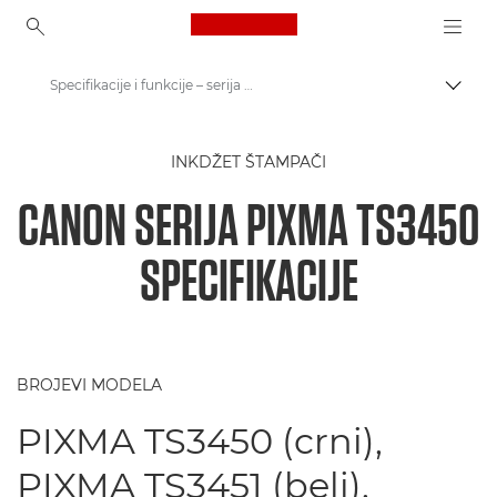
Canon Logo, back to ho
Specifikacije i funkcije – serija Canon PIXMA TS3450
Uključ
Canon
INKDŽET ŠTAMPAČI
Canon štampači
CANON SERIJA PIXMA TS3450
Serija Canon PIXMA TS3450
SPECIFIKACIJE
BROJEVI MODELA
PIXMA TS3450 (crni),
PIXMA TS3451 (beli),