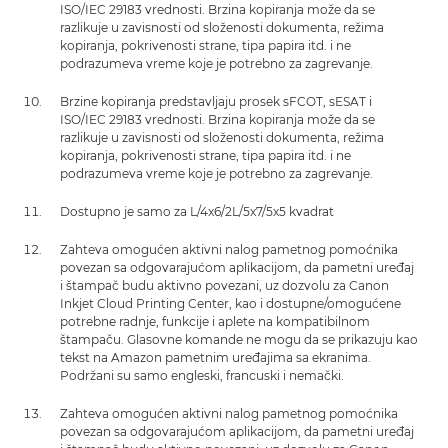
ISO/IEC 29183 vrednosti. Brzina kopiranja može da se
razlikuje u zavisnosti od složenosti dokumenta, režima
kopiranja, pokrivenosti strane, tipa papira itd. i ne
podrazumeva vreme koje je potrebno za zagrevanje.
Brzine kopiranja predstavljaju prosek sFCOT, sESAT i
ISO/IEC 29183 vrednosti. Brzina kopiranja može da se
razlikuje u zavisnosti od složenosti dokumenta, režima
kopiranja, pokrivenosti strane, tipa papira itd. i ne
podrazumeva vreme koje je potrebno za zagrevanje.
Dostupno je samo za L/4x6/2L/5x7/5x5 kvadrat
Zahteva omogućen aktivni nalog pametnog pomoćnika
povezan sa odgovarajućom aplikacijom, da pametni uređaj
i štampač budu aktivno povezani, uz dozvolu za Canon
Inkjet Cloud Printing Center, kao i dostupne/omogućene
potrebne radnje, funkcije i aplete na kompatibilnom
štampaču. Glasovne komande ne mogu da se prikazuju kao
tekst na Amazon pametnim uređajima sa ekranima.
Podržani su samo engleski, francuski i nemački.
Zahteva omogućen aktivni nalog pametnog pomoćnika
povezan sa odgovarajućom aplikacijom, da pametni uređaj