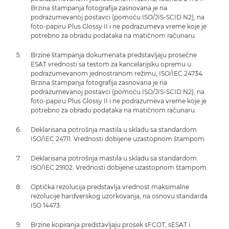
Brzina štampanja fotografija zasnovana je na
podrazumevanoj postavci (pomoću ISO/JIS-SCID N2), na
foto-papiru Plus Glossy II i ne podrazumeva vreme koje je
potrebno za obradu podataka na matičnom računaru.
Brzine štampanja dokumenata predstavljaju prosečne
ESAT vrednosti sa testom za kancelarijsku opremu u
podrazumevanom jednostranom režimu, ISO/IEC 24734.
Brzina štampanja fotografija zasnovana je na
podrazumevanoj postavci (pomoću ISO/JIS-SCID N2), na
foto-papiru Plus Glossy II i ne podrazumeva vreme koje je
potrebno za obradu podataka na matičnom računaru.
Deklarisana potrošnja mastila u skladu sa standardom
ISO/IEC 24711. Vrednosti dobijene uzastopnom štampom.
Deklarisana potrošnja mastila u skladu sa standardom
ISO/IEC 29102. Vrednosti dobijene uzastopnom štampom.
Optička rezolucija predstavlja vrednost maksimalne
rezolucije hardverskog uzorkovanja, na osnovu standarda
ISO 14473.
Brzine kopiranja predstavljaju prosek sFCOT, sESAT i