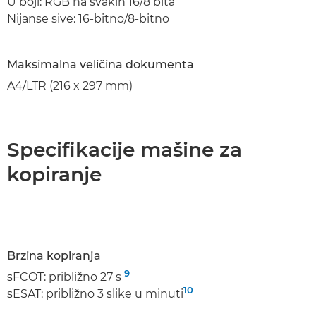
U boji: RGB na svakih 16/8 bita
Nijanse sive: 16-bitno/8-bitno
Maksimalna veličina dokumenta
A4/LTR (216 x 297 mm)
Specifikacije mašine za
kopiranje
Brzina kopiranja
9
sFCOT: približno 27 s
10
sESAT: približno 3 slike u minuti