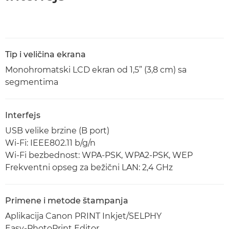
Tip i veličina ekrana
Monohromatski LCD ekran od 1,5” (3,8 cm) sa
segmentima
Interfejs
USB velike brzine (B port)
Wi-Fi: IEEE802.11 b/g/n
Wi-Fi bezbednost: WPA-PSK, WPA2-PSK, WEP
Frekventni opseg za bežični LAN: 2,4 GHz
Primene i metode štampanja
Aplikacija Canon PRINT Inkjet/SELPHY
Easy-PhotoPrint Editor