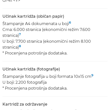
GI-41 <Y>
Učinak kartridža (običan papir)
6
Štampanje A4 dokumenata u boji
Crna: 6.000 stranica (ekonomični režim 7.600
7
stranica)
U boji: 7.700 stranica (ekonomični režim 8.100
8
stranica)
* Procenjena potrošnja dodataka.
Učinak kartridža (fotografije)
9
Štampanje fotografija u boji formata 10x15 cm
U boji: 2.200 fotografija
* Procenjena potrošnja dodataka.
Kartridž za održavanje