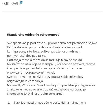
13
0,10 kWh
Standardno odricanje odgovornosti
Sve specifikacije podložne su promenama bez prethodne najave.
Brzina štampanja može da se razlikuje u zavisnosti od
konfiguracije, interfejsa, softvera, složenosti, režima,
pokrivenosti, tipa papira itd.
Potrošnja mastila može da se razlikuje u zavisnosti od
teksta/fotografija koje se štampaju, korišćenog softvera, režima
štampe i tipa papira. Informacije o učinku potražite na
www.canon-europe.com/ink/yield.
Sve robne marke i nazivi proizvoda su zaštićeni znakovi
odgovarajućih kompanija.
Microsoft, Windows i Windows logotip predstavljaju trgovačke
znakove i/ili registrovane trgovačke znakove korporacije
Microsoft u SAD i/ili u drugim zemljama.
Kapljice mastila moguće je postaviti na najmanjem