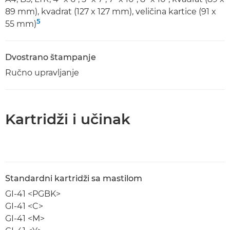
89 mm), kvadrat (127 x 127 mm), veličina kartice (91 x
5
55 mm)
Dvostrano štampanje
Ručno upravljanje
Kartridži i učinak
Standardni kartridži sa mastilom
GI-41 <PGBK>
GI-41 <C>
GI-41 <M>