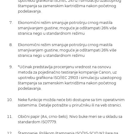
upotrebu grafikona ISO/IEC 24712 i simulaciju uzastopnog
štampanja sa zamenskim kartridžima nakon početnog
podešavanja.
Ekonomični režim smanjuje potrošnju crnog mastila
smanjivanjem gustine; moguće je odštampati 26% više
stranica nego u standardnom režimu
Ekonomični režim smanjuje potrošnju crnog mastila
smanjivanjem gustine; moguće je odštampati 26% više
stranica nego u standardnom režimu
*Učinak predstavlja procenjenu vrednost na osnovu
metoda za pojedinačno testiranje kompanije Canon, uz
upotrebu grafikona ISO/IEC 29103 i simulaciju uzastopnog
štampanja sa zamenskim kartridžima nakon početnog
podešavanja.
Neke funkcije možda neće biti dostupne sa tim operativnim
sistemima. Detalje potražite u priručniku ili na veb stranici.
Obični papir (A4, crno-belo). Nivo buke meri se u skladu sa
standardom ISO7779.
Štampanje: Prilikom štampanja ISO/JIS-SCID N2 šare na