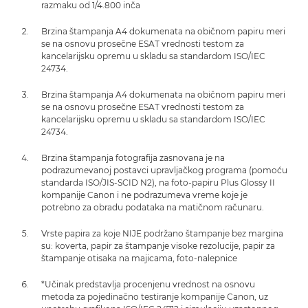
razmaku od 1/4.800 inča
Brzina štampanja A4 dokumenata na običnom papiru meri
se na osnovu prosečne ESAT vrednosti testom za
kancelarijsku opremu u skladu sa standardom ISO/IEC
24734.
Brzina štampanja A4 dokumenata na običnom papiru meri
se na osnovu prosečne ESAT vrednosti testom za
kancelarijsku opremu u skladu sa standardom ISO/IEC
24734.
Brzina štampanja fotografija zasnovana je na
podrazumevanoj postavci upravljačkog programa (pomoću
standarda ISO/JIS-SCID N2), na foto-papiru Plus Glossy II
kompanije Canon i ne podrazumeva vreme koje je
potrebno za obradu podataka na matičnom računaru.
Vrste papira za koje NIJE podržano štampanje bez margina
su: koverta, papir za štampanje visoke rezolucije, papir za
štampanje otisaka na majicama, foto-nalepnice
*Učinak predstavlja procenjenu vrednost na osnovu
metoda za pojedinačno testiranje kompanije Canon, uz