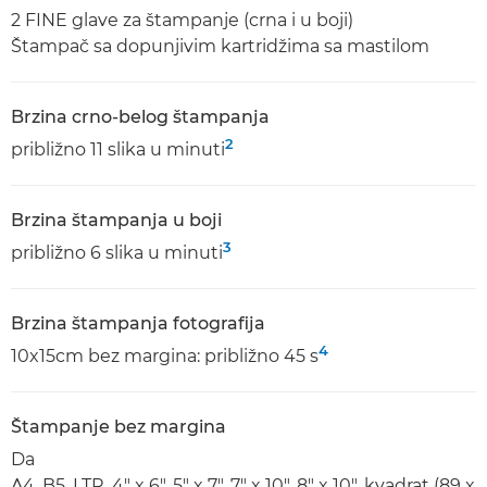
2 FINE glave za štampanje (crna i u boji)
Štampač sa dopunjivim kartridžima sa mastilom
Brzina crno-belog štampanja
2
približno 11 slika u minuti
Brzina štampanja u boji
3
približno 6 slika u minuti
Brzina štampanja fotografija
4
10x15cm bez margina: približno 45 s
Štampanje bez margina
Da
A4, B5, LTR, 4" x 6", 5" x 7", 7" x 10", 8" x 10", kvadrat (89 x