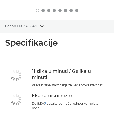
Canon PIXMA G1430
Toggle breadcrumbs
Pregled
Specifikacije
Specifikacije
Podrška
11 slika u minuti / 6 slika u
minuti
KUPITE MASTILO
Velike brzine štampanja za veću produktivnost
Ekonomični režim
1
Do 8.100
otisaka pomoću jednog kompleta
boca