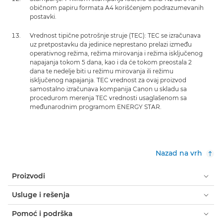
običnom papiru formata A4 korišćenjem podrazumevanih
postavki.
Vrednost tipične potrošnje struje (TEC): TEC se izračunava
uz pretpostavku da jedinice neprestano prelazi između
operativnog režima, režima mirovanja i režima isključenog
napajanja tokom 5 dana, kao i da će tokom preostala 2
dana te nedelje biti u režimu mirovanja ili režimu
isključenog napajanja. TEC vrednost za ovaj proizvod
samostalno izračunava kompanija Canon u skladu sa
procedurom merenja TEC vrednosti usaglašenom sa
međunarodnim programom ENERGY STAR.
Nazad na vrh
Proizvodi
Usluge i rešenja
Pomoć i podrška