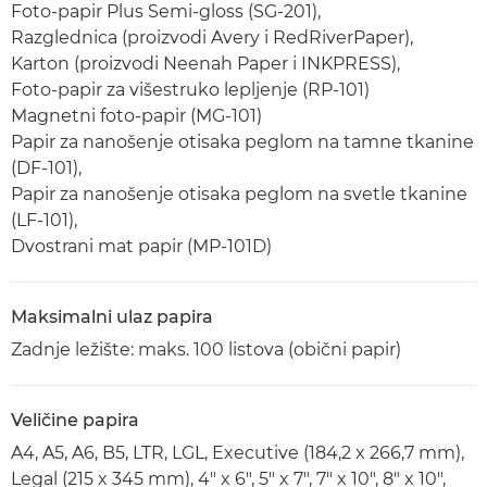
Foto-papir Plus Semi-gloss (SG-201),
Razglednica (proizvodi Avery i RedRiverPaper),
Karton (proizvodi Neenah Paper i INKPRESS),
Foto-papir za višestruko lepljenje (RP-101)
Magnetni foto-papir (MG-101)
Papir za nanošenje otisaka peglom na tamne tkanine
(DF-101),
Papir za nanošenje otisaka peglom na svetle tkanine
(LF-101),
Dvostrani mat papir (MP-101D)
Maksimalni ulaz papira
Zadnje ležište: maks. 100 listova (obični papir)
Veličine papira
A4, A5, A6, B5, LTR, LGL, Executive (184,2 x 266,7 mm),
Legal (215 x 345 mm), 4" x 6", 5" x 7", 7" x 10", 8" x 10",