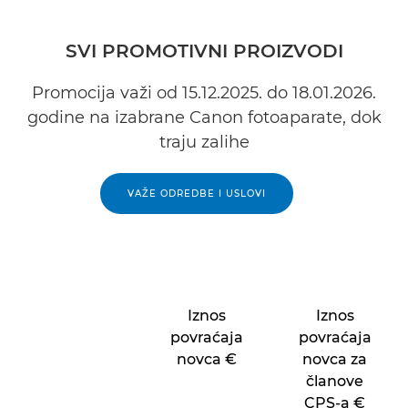
SVI PROMOTIVNI PROIZVODI
Promocija važi od 15.12.2025. do 18.01.2026.
godine na izabrane Canon fotoaparate, dok
traju zalihe
VAŽE ODREDBE I USLOVI
Iznos
Iznos
povraćaja
povraćaja
novca €
novca za
članove
CPS-a €