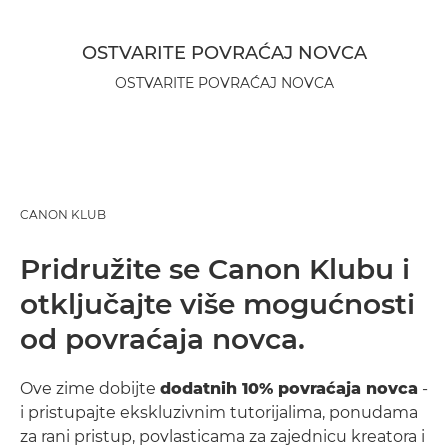
OSTVARITE POVRAĆAJ NOVCA
OSTVARITE POVRAĆAJ NOVCA
CANON KLUB
Pridružite se Canon Klubu i
otključajte više mogućnosti
od povraćaja novca.
Ove zime dobijte
dodatnih 10% povraćaja novca
-
i pristupajte ekskluzivnim tutorijalima, ponudama
za rani pristup, povlasticama za zajednicu kreatora i