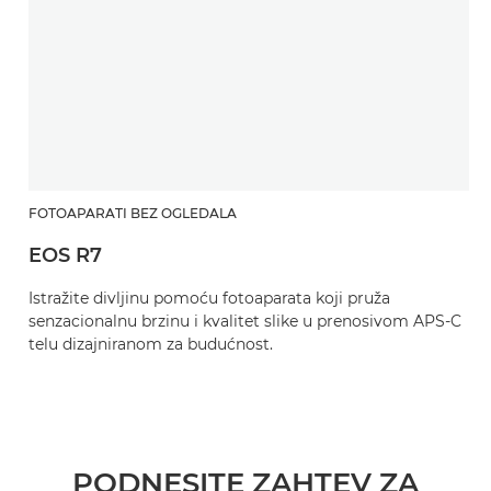
FOTOAPARATI BEZ OGLEDALA
EOS R7
Istražite divljinu pomoću fotoaparata koji pruža
senzacionalnu brzinu i kvalitet slike u prenosivom APS-C
telu dizajniranom za budućnost.
PODNESITE ZAHTEV ZA