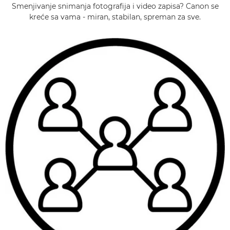
Smenjivanje snimanja fotografija i video zapisa? Canon se
kreće sa vama - miran, stabilan, spreman za sve.