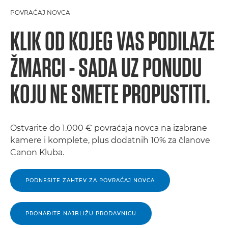
POVRAĆAJ NOVCA
KLIK OD KOJEG VAS PODILAZE
ŽMARCI - SADA UZ PONUDU
KOJU NE SMETE PROPUSTITI.
Ostvarite do 1.000 € povraćaja novca na izabrane
kamere i komplete, plus dodatnih 10% za članove
Canon Kluba.
PODNESITE ZAHTEV ZA POVRAĆAJ NOVCA
PRONAĐITE NAJBLIŽU PRODAVNICU