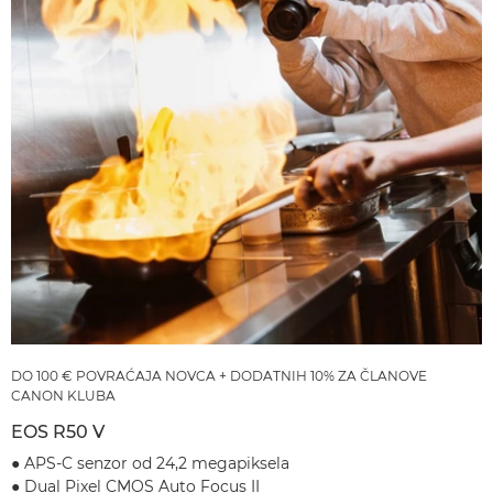
DO 100 € POVRAĆAJA NOVCA + DODATNIH 10% ZA ČLANOVE
CANON KLUBA
EOS R50 V
● APS-C senzor od 24,2 megapiksela
● Dual Pixel CMOS Auto Focus II