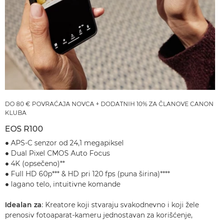
DO 80 € POVRAĆAJA NOVCA + DODATNIH 10% ZA ČLANOVE CANON
KLUBA
EOS R100
● APS-C senzor od 24,1 megapiksel
● Dual Pixel CMOS Auto Focus
● 4K (opsečeno)**
● Full HD 60p*** & HD pri 120 fps (puna širina)****
● lagano telo, intuitivne komande
Idealan za
: Kreatore koji stvaraju svakodnevno i koji žele
prenosiv fotoaparat-kameru jednostavan za korišćenje,