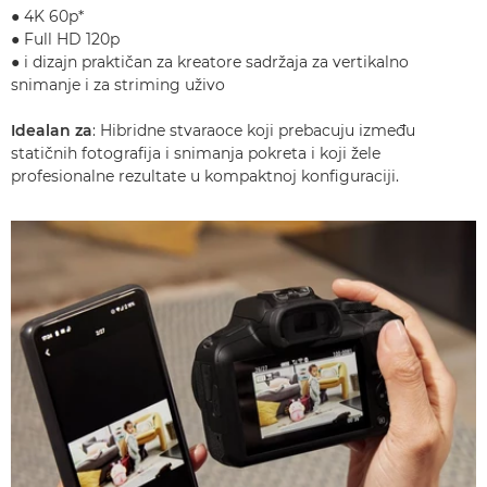
● 4K 60p*
● Full HD 120p
● i dizajn praktičan za kreatore sadržaja za vertikalno
snimanje i za striming uživo
Idealan za
: Hibridne stvaraoce koji prebacuju između
statičnih fotografija i snimanja pokreta i koji žele
profesionalne rezultate u kompaktnoj konfiguraciji.