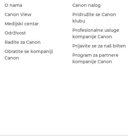
O nama
Canon nalog
Canon View
Pridružite se Canon
klubu
Medijski centar
Profesionalne usluge
Održivost
kompanije Canon
Radite za Canon
Prijavite se za naš bilten
Obratite se kompaniji
Program za partnere
Canon
kompanije Canon