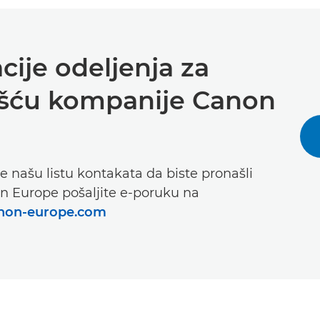
ije odeljenja za
ošću kompanije Canon
e našu listu kontakata da biste pronašli
on Europe pošaljite e-poruku na
non-europe.com