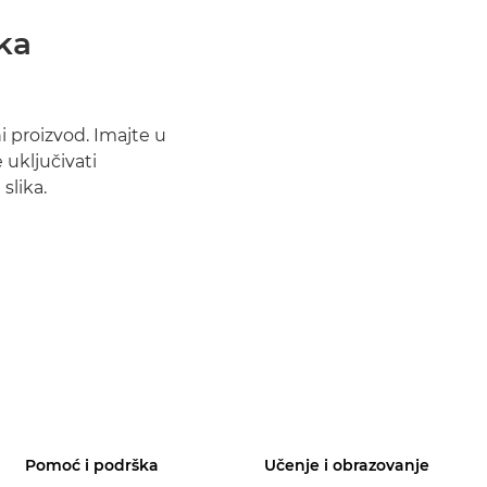
ika
i proizvod. Imajte u
 uključivati
slika.
Pomoć i podrška
Učenje i obrazovanje