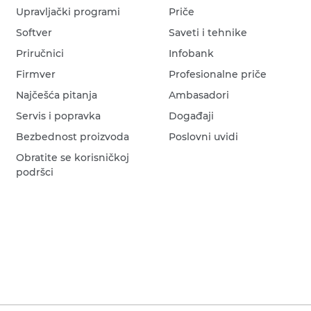
Upravljački programi
Priče
Softver
Saveti i tehnike
Priručnici
Infobank
Firmver
Profesionalne priče
Najčešća pitanja
Ambasadori
Servis i popravka
Događaji
Bezbednost proizvoda
Poslovni uvidi
Obratite se korisničkoj
podršci