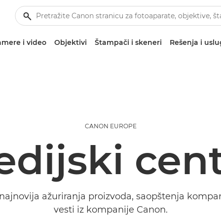
mere i video
Objektivi
Štampači i skeneri
Rešenja i usl
CANON EUROPE
dijski cen
najnovija ažuriranja proizvoda, saopštenja kompan
vesti iz kompanije Canon.