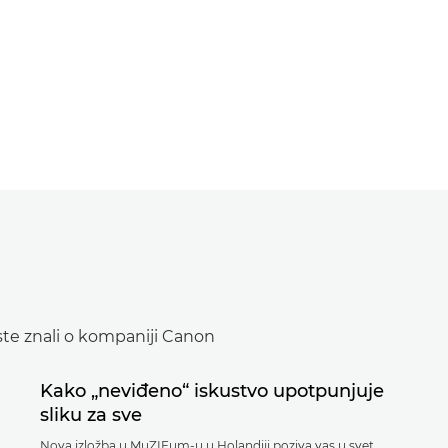
iste znali o kompaniji Canon
Kako „neviđeno“ iskustvo upotpunjuje
sliku za sve
Nova izložba u MuZIEum-u u Holandiji poziva vas u svet