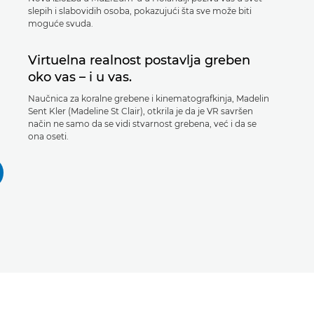
slepih i slabovidih osoba, pokazujući šta sve može biti
moguće svuda.
Virtuelna realnost postavlja greben
oko vas – i u vas.
Naučnica za koralne grebene i kinematografkinja, Madelin
Sent Kler (Madeline St Clair), otkrila je da je VR savršen
način ne samo da se vidi stvarnost grebena, već i da se
ona oseti.