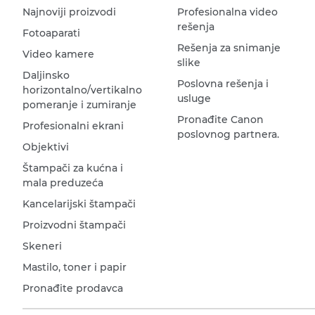
Najnoviji proizvodi
Profesionalna video
rešenja
Fotoaparati
Rešenja za snimanje
Video kamere
slike
Daljinsko
Poslovna rešenja i
horizontalno/vertikalno
usluge
pomeranje i zumiranje
Pronađite Canon
Profesionalni ekrani
poslovnog partnera.
Objektivi
Štampači za kućna i
mala preduzeća
Kancelarijski štampači
Proizvodni štampači
Skeneri
Mastilo, toner i papir
Pronađite prodavca