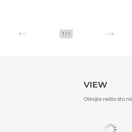
1
/
1
VIEW
Otkrijte nešto što n