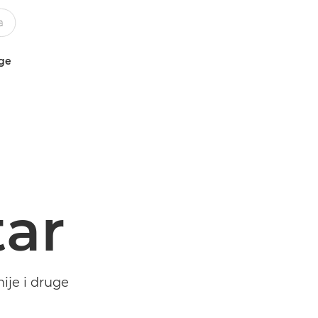
uge
tar
ije i druge