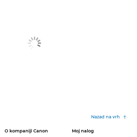
Nazad na vrh
O kompaniji Canon
Moj nalog