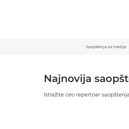
Saopštenja za medije
Najnovija saopš
Istražite ceo repertoar saopštenj