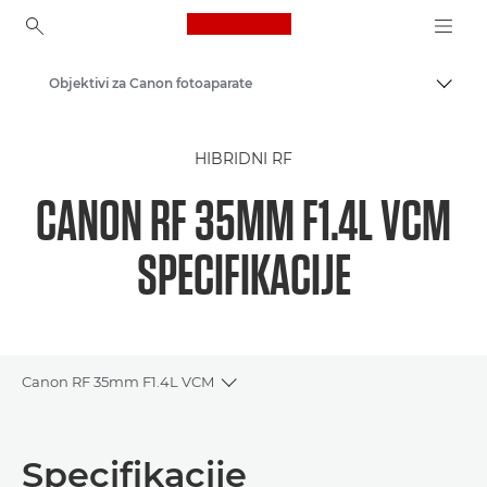
Canon Logo, back to ho
Objektivi za Canon fotoaparate
Uključ
Canon
HIBRIDNI RF
CANON RF 35MM F1.4L VCM
SPECIFIKACIJE
Canon RF 35mm F1.4L VCM
Toggle breadcrumbs
Pregled
Specifikacije