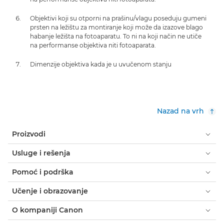
Objektivi koji su otporni na prašinu/vlagu poseduju gumeni
prsten na ležištu za montiranje koji može da izazove blago
habanje ležišta na fotoaparatu. To ni na koji način ne utiče
na performanse objektiva niti fotoaparata.
Dimenzije objektiva kada je u uvučenom stanju
Nazad na vrh
Proizvodi
Usluge i rešenja
Pomoć i podrška
Učenje i obrazovanje
O kompaniji Canon