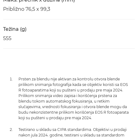
Približno 76,5 x 99,3
Težina (g)
555
Prsten za blendu nije aktivan za kontrolu otvora blende
prilikom snimanja fotografija kada se objektiv koristi sa EOS
R fotoaparatima koji su pušteni u prodaju pre maja 2024.
Prilikom snimanja video zapisa i korišćenja prstena za
blendu tokom automatskog fokusiranja, u retkim
slučajevima, vrednosti fokusiranja i otvora blende mogu da
budu nekonzistentne prilikom korišćenja EOS R fotoaparata
koji su pušteni u prodaju pre maja 2024.
Testirano u skladu sa CIPA standardima. Objektivi u prodaji
nakon jula 2024. godine, testirani u skladu sa standardom