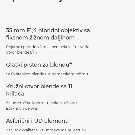
Specifikacije
Podrška
35 mm F1,4 hibridni objektiv sa
fiksnom žižnom daljinom
3
Prijatna i prirodno široka perspektiva
uz veliki
otvor blende f/1,4
4
Glatki prsten za blendu
Sa fiksiranjem blende u automatskom režimu
Kružni otvor blende sa 11
krilaca
Za umetničku kontrolu „bokeh“ efekta i
istaknutih delova
Asferični i UD elementi
Za visok kvalitet slike uz maksimalnu oštrinu