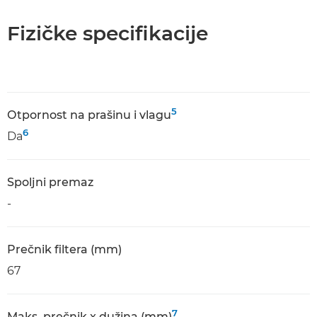
Fizičke specifikacije
5
Оtpornost na prašinu i vlagu
6
Da
Spoljni premaz
-
Prečnik filtera (mm)
67
7
Maks. prečnik x dužina (mm)