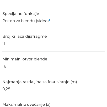
Specijalne funkcije
1
Prsten za blendu (video)
Broj krilaca dijafragme
11
Minimalni otvor blende
16
Najmanja razdaljina za fokusiranje (m)
0,28
Maksimalno uvećanje (x)