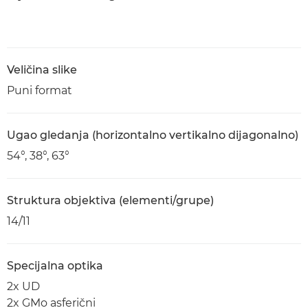
Veličina slike
Puni format
Ugao gledanja (horizontalno vertikalno dijagonalno)
54°, 38°, 63°
Struktura objektiva (elementi/grupe)
14/11
Specijalna optika
2x UD
2x GMo asferični