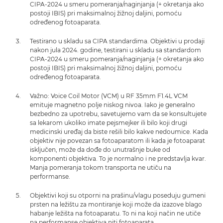
CIPA-2024 u smeru pomeranja/naginjanja (+ okretanja ako
postoji IBIS) pri maksimalnoj žižnoj daljini, pomoću
određenog fotoaparata.
Testirano u skladu sa CIPA standardima. Objektivi u prodaji
nakon jula 2024. godine, testirani u skladu sa standardom
CIPA-2024 u smeru pomeranja/naginjanja (+ okretanja ako
postoji IBIS) pri maksimalnoj žižnoj daljini, pomoću
određenog fotoaparata.
Važno: Voice Coil Motor (VCM) u RF 35mm F1.4L VCM
emituje magnetno polje niskog nivoa. Iako je generalno
bezbedno za upotrebu, savetujemo vam da se konsultujete
sa lekarom ukoliko imate pejsmejker ili bilo koji drugi
medicinski uređaj da biste rešili bilo kakve nedoumice. Kada
objektiv nije povezan sa fotoaparatom ili kada je fotoaparat
isključen, može da dođe do unutrašnje buke od
komponenti objektiva. To je normalno i ne predstavlja kvar.
Manja pomeranja tokom transporta ne utiču na
performanse.
Objektivi koji su otporni na prašinu/vlagu poseduju gumeni
prsten na ležištu za montiranje koji može da izazove blago
habanje ležišta na fotoaparatu. To ni na koji način ne utiče
na performanse objektiva niti fotoaparata.