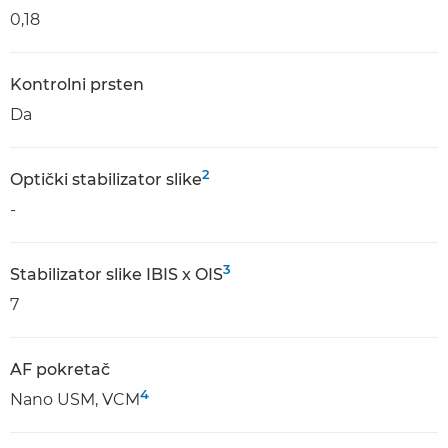
0,18
Kontrolni prsten
Da
2
Optički stabilizator slike
-
3
Stabilizator slike IBIS x OIS
7
AF pokretač
4
Nano USM, VCM