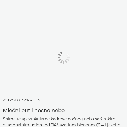
ASTROFOTOGRAFIJA
Mlečni put i noćno nebo
Snimajte spektakularne kadrove noćnog neba sa širokim
dijagonalnim uglom od 114°, svetlom blendom f/1.4 i jasnim