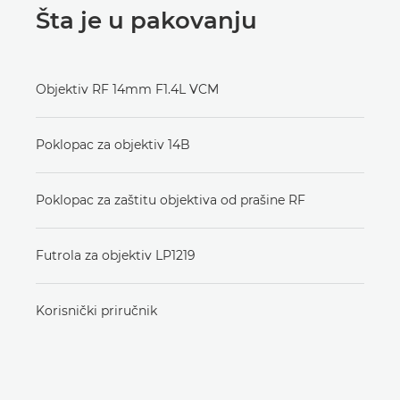
Šta je u pakovanju
Objektiv RF 14mm F1.4L VCM
Poklopac za objektiv 14B
Poklopac za zaštitu objektiva od prašine RF
Futrola za objektiv LP1219
Korisnički priručnik