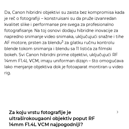
Da, Canon hibridni objektivi su zaista bez kompromisa kada
je reč o fotografiji – konstruisani su da pruže izvanredan
kvalitet slike i performanse pre svega za profesionalno
fotografisanje. Na toj osnovi dodaju hibridne inovacije za
napredno snimanje video snimaka, uključujući snažne i tihe
3
AF motore, prsten za blendu
za glatku ručnu kontrolu
blende tokom snimanja i blendu sa 11 listića za filmski
bokeh. Svi Canon hibridni prime objektivi, uključujući RF
14mm F1.4L VCM, imaju uniforman dizajn – što omogućava
lako menjanje objektiva dok je fotoaparat montiran u video
rig.
Za koju vrstu fotografije je
ultraširokougaoni objektiv poput RF
14mm F1.4L VCM najpogodniji?