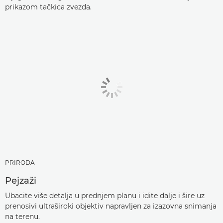
prikazom tačkica zvezda.
PRIRODA
Pejzaži
Ubacite više detalja u prednjem planu i idite dalje i šire uz
prenosivi ultraširoki objektiv napravljen za izazovna snimanja
na terenu.