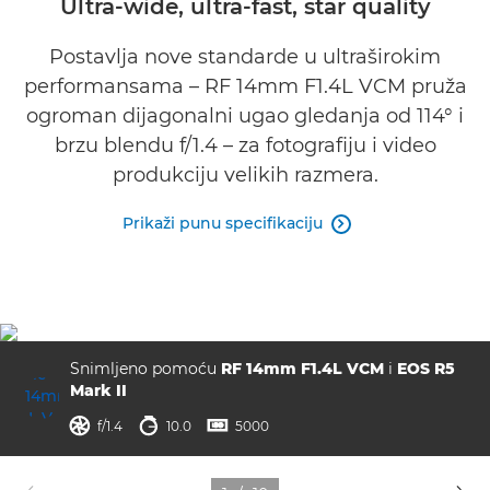
Ultra-wide, ultra-fast, star quality
Galerija
Postavlja nove standarde u ultraširokim
performansama – RF 14mm F1.4L VCM pruža
Podrška
ogroman dijagonalni ugao gledanja od 114° i
brzu blendu f/1.4 – za fotografiju i video
produkciju velikih razmera.
Prikaži punu specifikaciju

Snimljeno pomoću
RF 14mm F1.4L VCM
i
EOS R5
Mark II
otvor blende
brzina zatvarača
ISO



f/1.4
10.0
5000