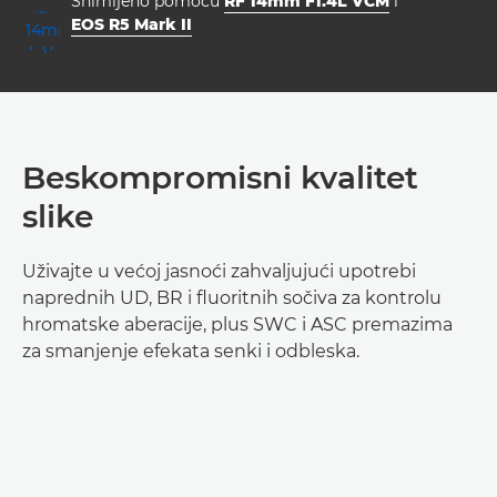
Snimljeno pomoću
RF 14mm F1.4L VCM
i
EOS R5 Mark II
otvor blende
brzina zatvarača
ISO



f/1.4
20.0
4000
Beskompromisni kvalitet
slike
Uživajte u većoj jasnoći zahvaljujući upotrebi
naprednih UD, BR i fluoritnih sočiva za kontrolu
hromatske aberacije, plus SWC i ASC premazima
za smanjenje efekata senki i odbleska.