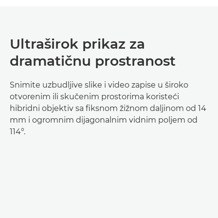
Ultraširok prikaz za
dramatičnu prostranost
Snimite uzbudljive slike i video zapise u široko
otvorenim ili skučenim prostorima koristeći
hibridni objektiv sa fiksnom žižnom daljinom od 14
mm i ogromnim dijagonalnim vidnim poljem od
114°.