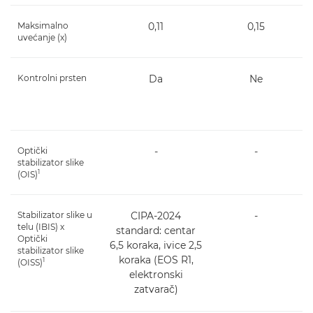
Maksimalno
0,11
0,15
uvećanje (x)
Kontrolni prsten
Da
Ne
Optički
-
-
stabilizator slike
1
(OIS)
Stabilizator slike u
CIPA-2024
-
telu (IBIS) x
standard: centar
Optički
6,5 koraka, ivice 2,5
stabilizator slike
koraka (EOS R1,
1
(OISS)
elektronski
zatvarač)