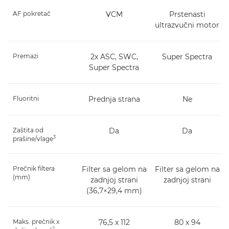
AF pokretač
VCM
Prstenasti
ultrazvučni motor
Premazi
2x ASC, SWC,
Super Spectra
Super Spectra
Fluoritni
Prednja strana
Ne
Zaštita od
Da
Da
3
prašine/vlage
Prečnik filtera
Filter sa gelom na
Filter sa gelom na
(mm)
zadnjoj strani
zadnjoj strani
(36,7×29,4 mm)
Maks. prečnik x
76,5 x 112
80 x 94
2