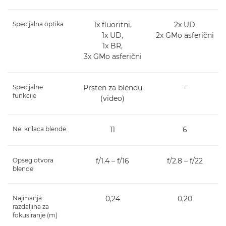
Specijalna optika
1x fluoritni,
2x UD
1x UD,
2x GMo asferični
1x BR,
3x GMo asferični
Specijalne
Prsten za blendu
-
funkcije
(video)
Ne. krilaca blende
11
6
Opseg otvora
f/1.4 – f/16
f/2.8 – f/22
blende
Najmanja
0,24
0,20
razdaljina za
fokusiranje (m)