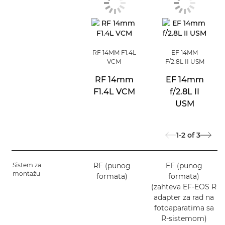
RF 14MM F1.4L
EF 14MM
VCM
F/2.8L II USM
RF 14mm
EF 14mm
F1.4L VCM
f/2.8L II
USM
1-2
of
3
Sistem za
RF (punog
EF (punog
montažu
formata)
formata)
(zahteva EF-EOS R
adapter za rad na
fotoaparatima sa
R-sistemom)