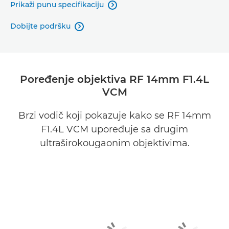
Prikaži punu specifikaciju

Dobijte podršku

Poređenje objektiva RF 14mm F1.4L
VCM
Brzi vodič koji pokazuje kako se RF 14mm
F1.4L VCM upoređuje sa drugim
ultraširokougaonim objektivima.