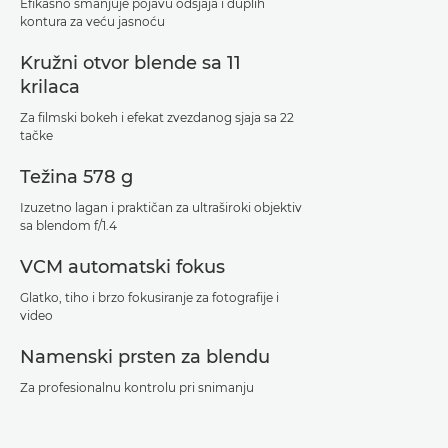
Efikasno smanjuje pojavu odsjaja i duplih
kontura za veću jasnoću
Kružni otvor blende sa 11
krilaca
Za filmski bokeh i efekat zvezdanog sjaja sa 22
tačke
Težina 578 g
Izuzetno lagan i praktičan za ultraširoki objektiv
sa blendom f/1.4
VCM automatski fokus
Glatko, tiho i brzo fokusiranje za fotografije i
video
Namenski prsten za blendu
Za profesionalnu kontrolu pri snimanju