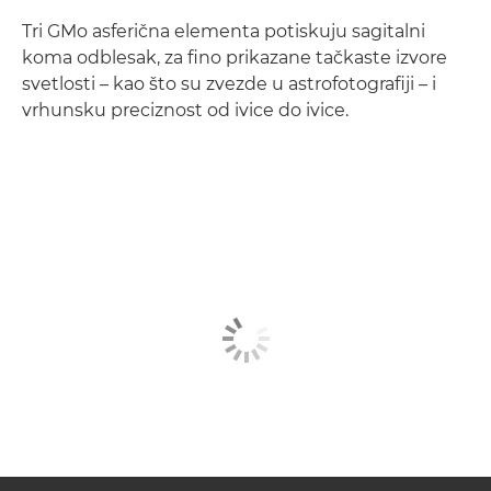
Tri GMo asferična elementa potiskuju sagitalni
koma odblesak, za fino prikazane tačkaste izvore
svetlosti – kao što su zvezde u astrofotografiji – i
vrhunsku preciznost od ivice do ivice.