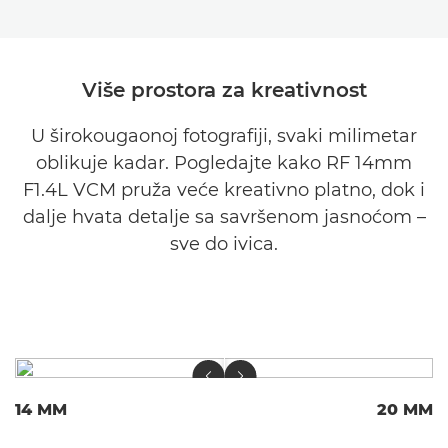
Više prostora za kreativnost
U širokougaonoj fotografiji, svaki milimetar
oblikuje kadar. Pogledajte kako RF 14mm
F1.4L VCM pruža veće kreativno platno, dok i
dalje hvata detalje sa savršenom jasnoćom –
sve do ivica.
14 MM
20 MM