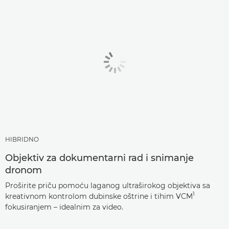
HIBRIDNO
Objektiv za dokumentarni rad i snimanje
dronom
Proširite priču pomoću laganog ultraširokog objektiva sa
1
kreativnom kontrolom dubinske oštrine i tihim VCM
fokusiranjem – idealnim za video.