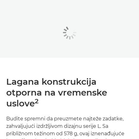
Lagana konstrukcija
otporna na vremenske
2
uslove
Budite spremni da preuzmete najteže zadatke,
zahvaljujući izdržljivom dizajnu serije L. Sa
približnom težinom od 578 g, ovaj iznenađujuće