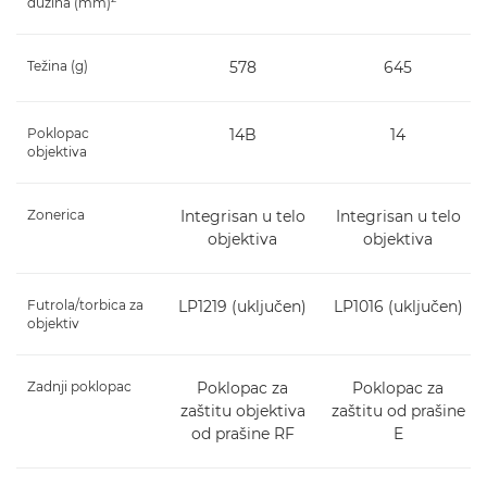
dužina (mm)
Težina (g)
578
645
Poklopac
14B
14
objektiva
Zonerica
Integrisan u telo
Integrisan u telo
objektiva
objektiva
Futrola/torbica za
LP1219 (uključen)
LP1016 (uključen)
objektiv
Zadnji poklopac
Poklopac za
Poklopac za
zaštitu objektiva
zaštitu od prašine
od prašine RF
E