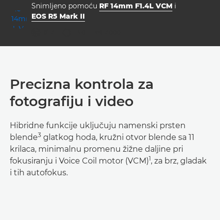
Snimljeno pomoću
RF 14mm F1.4L VCM
i
EOS R5 Mark II
otvor blende
brzina zatvarača
ISO



f/1.4
13.0
4000
Precizna kontrola za
fotografiju i video
Hibridne funkcije uključuju namenski prsten
3
blende
glatkog hoda, kružni otvor blende sa 11
krilaca, minimalnu promenu žižne daljine pri
1
fokusiranju i Voice Coil motor (VCM)
, za brz, gladak
i tih autofokus.