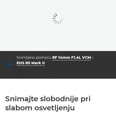
Snimljeno pomoću
RF 14mm F1.4L VCM
i
EOS R5 Mark II
otvor blende
brzina zatvarača
ISO



f/7.1
20.0
500
Snimajte slobodnije pri
slabom osvetljenju