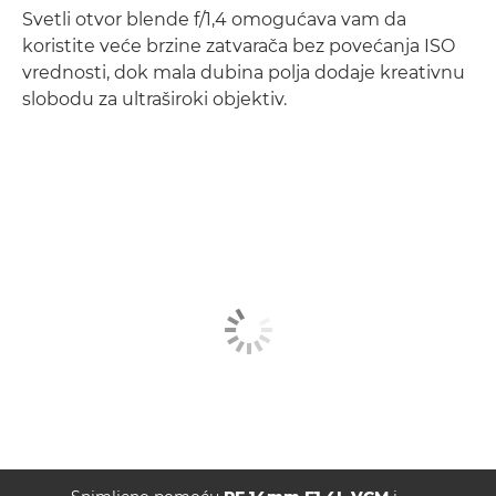
Svetli otvor blende f/1,4 omogućava vam da
koristite veće brzine zatvarača bez povećanja ISO
vrednosti, dok mala dubina polja dodaje kreativnu
slobodu za ultraširoki objektiv.