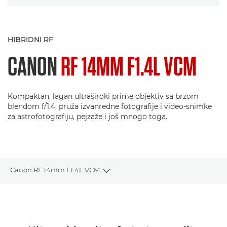
HIBRIDNI RF
CANON
RF 14MM F1.4L VCM
Kompaktan, lagan ultraširoki prime objektiv sa brzom
blendom f/1.4, pruža izvanredne fotografije i video-snimke
za astrofotografiju, pejzaže i još mnogo toga.
Canon RF 14mm F1.4L VCM
Toggle breadcrumbs
Pregled
Specifikacije