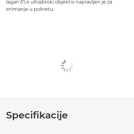
lagan f/1,4 ultraširoki objektiv napravljen je za
snimanje u pokretu.
Specifikacije