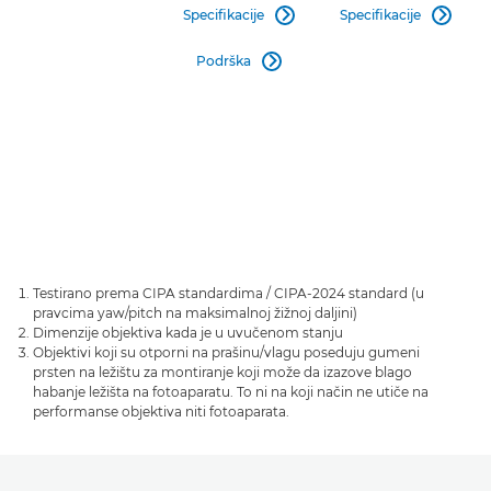
Specifikacije
Specifikacije


Podrška

Testirano prema CIPA standardima / CIPA-2024 standard (u
pravcima yaw/pitch na maksimalnoj žižnoj daljini)
Dimenzije objektiva kada je u uvučenom stanju
Objektivi koji su otporni na prašinu/vlagu poseduju gumeni
prsten na ležištu za montiranje koji može da izazove blago
habanje ležišta na fotoaparatu. To ni na koji način ne utiče na
performanse objektiva niti fotoaparata.