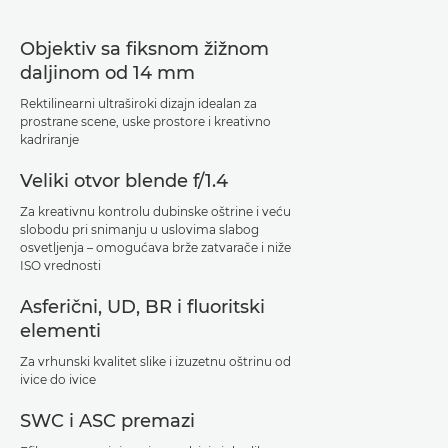
Objektiv sa fiksnom žižnom
daljinom od 14 mm
Rektilinearni ultraširoki dizajn idealan za
prostrane scene, uske prostore i kreativno
kadriranje
Veliki otvor blende f/1.4
Za kreativnu kontrolu dubinske oštrine i veću
slobodu pri snimanju u uslovima slabog
osvetljenja – omogućava brže zatvarače i niže
ISO vrednosti
Asferični, UD, BR i fluoritski
elementi
Za vrhunski kvalitet slike i izuzetnu oštrinu od
ivice do ivice
SWC i ASC premazi